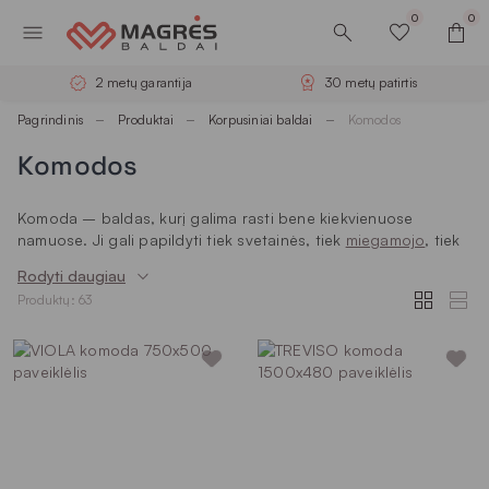
0
0
2 metų garantija
30 metų patirtis
Pagrindinis
Produktai
Korpusiniai baldai
Komodos
Komodos
Komoda – baldas, kurį galima rasti bene kiekvienuose
namuose. Ji gali papildyti tiek svetainės, tiek
miegamojo
, tiek
bet kurio kito kambario interjerą. Ieškote stilingos, modernios
Rodyti daugiau
komodos savo namams? Išsirinkite ją iš plataus „Magrės
Produktų: 63
baldų“ asortimento. Tam, kad apsispręsti būtų lengviau,
pateikiame jums keletą naudingų patarimų.
Komoda svetainei: pagrindiniai
pasirinkimo kriterijai
Renkantis komodą turėtų būti apgalvoti šie aspektai:
Matmenys.
Priklausomai nuo modelio, šių baldų