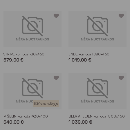
spalvų stalčiais, kurie subtiliai pagyvina interjerą.
Kambarys, kuriame planuojama statyti komodą.
Įvertinus šį kriterijų, galima pasirinkti tokią baldo
konstrukciją, kuri būtų patogiausia. Pavyzdžiui,
miegamojo komodos įprastai turi ištraukiamus stalčius.
Jose patogu laikyti drabužius. Stilingos komodos
svetainei dažniau būna su į šonus atidaromomis
durelėmis. Talpiose lentynelėse galima susidėti knygas,
indus ar kitus reikalingus daiktus.
STRIPE komoda 1610x450
ENDE komoda 1880x450
Tai vieni iš pagrindinių kriterijų, į kuriuos rekomenduojama
679.00 €
1 019.00 €
atsižvelgti renkantis komodą. Ieškote baldo, kuris suteiktų
jūsų namams patrauklumo, būtų tvirtas ir funkcionalus? Mūsų
asortimente galite rasti tai, ko reikia būtent jums.
Komodų privalumai
Vis dar svarstote, ar verta įsigyti komodą? Susipažinus su šių
baldų privalumais, jūsų apsisprendimas gali tapti lengvesnis:
Yra sandėlyje
Estetiška išvaizda.
Kiekvieno „Magrės baldų“ gaminio
MIŠELIN komoda 1920x400
LILLA ATELJEN komoda 1800x450
dizainas yra kruopščiai apgalvotas ir išbaigtas iki
640.00 €
1 039.00 €
menkiausių detalių. Todėl jie atrodo tiesiog
nepriekaištingai. Atsižvelgiant į asmeninį skonį ir