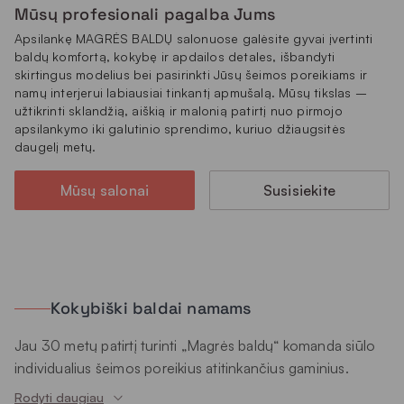
Mūsų profesionali pagalba Jums
Apsilankę MAGRĖS BALDŲ salonuose galėsite gyvai įvertinti
baldų komfortą, kokybę ir apdailos detales, išbandyti
skirtingus modelius bei pasirinkti Jūsų šeimos poreikiams ir
namų interjerui labiausiai tinkantį apmušalą. Mūsų tikslas –
užtikrinti sklandžią, aiškią ir malonią patirtį nuo pirmojo
apsilankymo iki galutinio sprendimo, kuriuo džiaugsitės
daugelį metų.
Mūsų salonai
Susisiekite
Kokybiški baldai namams
Jau 30 metų patirtį turinti „Magrės baldų“ komanda siūlo
individualius šeimos poreikius atitinkančius gaminius.
Nuolat papildomame asortimente ne tik minkšti svetainės
Rodyti daugiau