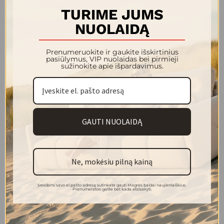
TURIME JUMS
NUOLAIDĄ
Prenumeruokite ir gaukite išskirtinius
pasiūlymus, VIP nuolaidas bei pirmieji
TOP čiužiniai
sužinokite apie išpardavimus.
TOP
TOP
10 metų garantija
GAUTI NUOLAIDĄ
Ne, mokėsiu pilną kainą
-15%
Yra sandėlyje
-30%
Įvesdami savo el.pašto adresą sutinkate gauti Magrės baldai naujienlaiškius.
Prenumeratos galite bet kada atsisakyti.
ICEBERG COOLER 2.0 čiužinys 1800x2000x300
SPINAL V4 čiužin
867.00 €
336.00 €
1 020.00 €
480.0