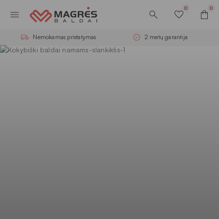
0
0
Nemokamas pristatymas
2 metų garantija