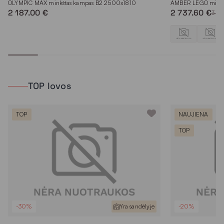
OLYMPIC MAX minkštas kampas B2 2500x1810
AMBER LEGO minkš
2 187.00 €
2 737.60 €
3 4
TOP lovos
TOP
NAUJIENA
TOP
-30%
Yra sandėlyje
-20%