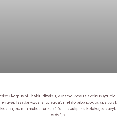
šgrynintu korpusinių baldų dizainu, kuriame vyrauja švelnus ąžuo
 lengvai: fasadai vizualiai „plaukia“, metalo arba juodos spalvos 
kios linijos, minimalios rankenėlės – sustiprina kolekcijos savy
erdvėje.