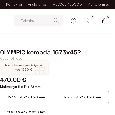
Kontaktai
Pristatymas
+37063485000
Apmokėjimas
0
0
Paieška
OLYMPIC komoda 1673x452
0022ROTTO03
Nemokamas pristatymas
nuo 1990 €
470.00 €
Matmenys (I x P x A) mm
1235 x 452 x 820 mm
1673 x 452 x 820 mm
2000 x 452 x 820 mm