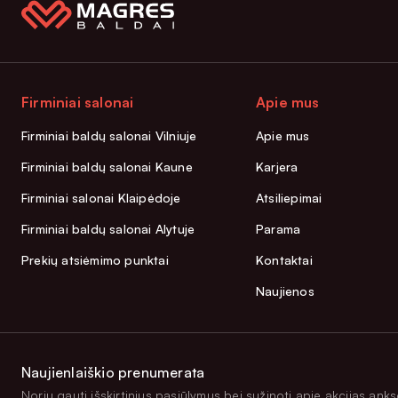
Firminiai salonai
Apie mus
Firminiai baldų salonai Vilniuje
Apie mus
Firminiai baldų salonai Kaune
Karjera
Firminiai salonai Klaipėdoje
Atsiliepimai
Firminiai baldų salonai Alytuje
Parama
Prekių atsiėmimo punktai
Kontaktai
Naujienos
Naujienlaiškio prenumerata
Noriu gauti išskirtinius pasiūlymus bei sužinoti apie akcijas anksč