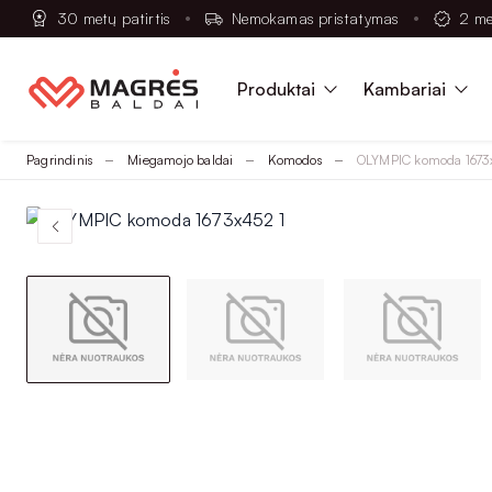
30 metų patirtis
Nemokamas pristatymas
2 me
Produktai
Kambariai
Pagrindinis
Miegamojo baldai
Komodos
OLYMPIC komoda 1673