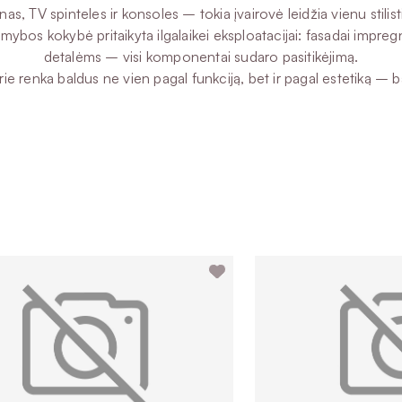
, TV spinteles ir konsoles – tokia įvairovė leidžia vienu stilis
amybos kokybė pritaikyta ilgalaikei eksploatacijai: fasadai impre
detalėms – visi komponentai sudaro pasitikėjimą.
 renka baldus ne vien pagal funkciją, bet ir pagal estetiką – ba