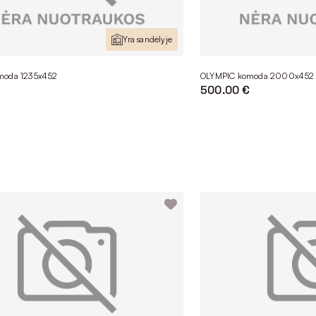
Yra sandėlyje
moda 1235x452
OLYMPIC komoda 2000x452
€
500.00 €