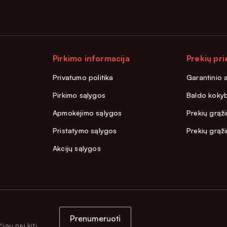
Pirkimo informacija
Prekių pri
Privatumo politika
Garantinio 
Pirkimo sąlygos
Baldo kokyb
Apmokėjimo sąlygos
Prekių grąži
Pristatymo sąlygos
Prekių grąž
Akcijų sąlygos
Prenumeruoti
iau nei kiti.