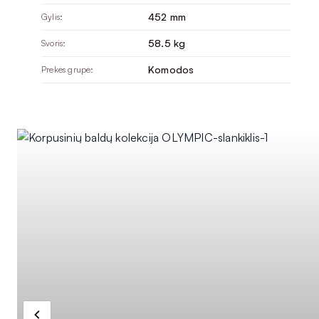
452 mm
Gylis:
58.5 kg
Svoris:
Komodos
Prekės grupė: