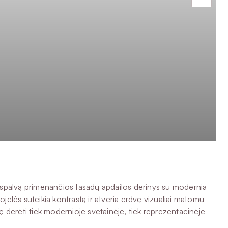
lo spalvą primenančios fasadų apdailos derinys su modernia
kojelės suteikia kontrastą ir atveria erdvę vizualiai matomu
bę derėti tiek modernioje svetainėje, tiek reprezentacinėje