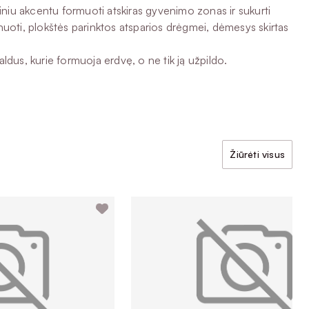
tiniu akcentu formuoti atskiras gyvenimo zonas ir sukurti
gnuoti, plokštės parinktos atsparios drėgmei, dėmesys skirtas
ldus, kurie formuoja erdvę, o ne tik ją užpildo.
Žiūrėti visus