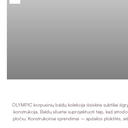
OLYMPIC korpusinių baldų kolekcija išsiskiria subtiliai i
konstrukcija. Baldų siluetai suprojektuoti taip, kad atrodo
pločiu. Konstrukciniai sprendimai – apdailos plokštės, aiš