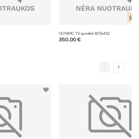
Yr
OLYMPIC TV spintelė 1673x452
350.00 €