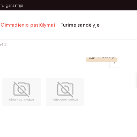
tų garantija
Gimtadienio pasiūlymai
Turime sandėlyje
x452
Yra sandėlyje