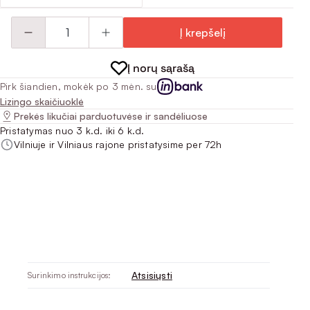
Į krepšelį
Į norų sąrašą
Pirk šiandien, mokėk po 3 mėn. su
Lizingo skaičiuoklė
Prekės likučiai parduotuvėse ir sandėliuose
Pristatymas nuo 3 k.d. iki 6 k.d.
Vilniuje ir Vilniaus rajone pristatysime per 72h
Atsisiųsti
Surinkimo instrukcijos: