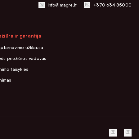
info@magre.lt
+370 634 85000
ežiūra ir garantija
aptarnavimo užklausa
ės priežiūros vadovas
nimo taisyklės
inimas