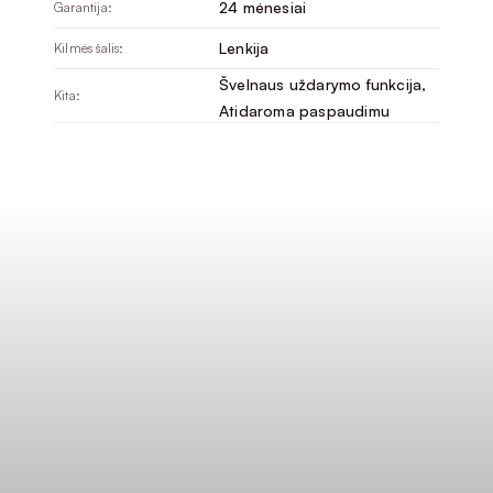
24 mėnesiai
Garantija:
Lenkija
Kilmės šalis:
Švelnaus uždarymo funkcija
, 
Kita:
Atidaroma paspaudimu