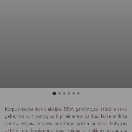
Korpusinių baldų kolekcijos RIVA gamintojas išsiskiria savo
gebėjimu kurti patogius ir prieinamus baldus, kurie atitinka
klientų vizijas. Įmonės prioritetai apima aukštos kokybės
užtikrinimą, konkurencingas kainas ir tiekimo saugumą.