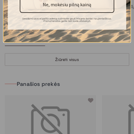
Ne, mokėsiu pilną kainą
Yra sandėlyje
Įvesdami savo el.pašto adresą sutinkate gauti Magrės baldai naujienlaiškius.
Prenumeratos galite bet kada atsisakyti.
RIVA baro kėdė
RIVA baro kėdė
185.00 €
185.00 €
Žiūrėti visus
Panašios prekės