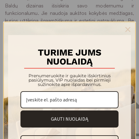
Baldų dizainas išsiskiria savo modernumu ir
funkcionalumu. Jie naudoja aukštos kokybės medžiagas,
kurios užtikrina ilgaamžiškumą ir estetinį patrauklumą. Be
to, jų baldai yra sukurti taip, kad būtų lengvai pritaikomi
įvairiems interjero stiliams, suteikiant galimybę klientams
rasti sprendimus, atitinkančius jų individualius poreikius ir
skonį.
TURIME JUMS
NUOLAIDĄ
Prenumeruokite ir gaukite išskirtinius
Kolekcijos modeliai
pasiūlymus, VIP nuolaidas bei pirmieji
sužinokite apie išpardavimus.
GAUTI NUOLAIDĄ