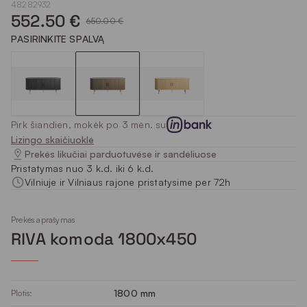
48282932
552.50 €
650.00 €
PASIRINKITE SPALVĄ
Pirk šiandien, mokėk po 3 mėn. su
Lizingo skaičiuoklė
Prekės likučiai parduotuvėse ir sandėliuose
Pristatymas nuo 3 k.d. iki 6 k.d.
Vilniuje ir Vilniaus rajone pristatysime per 72h
Prekės aprašymas
RIVA komoda 1800x450
1800 mm
Plotis: