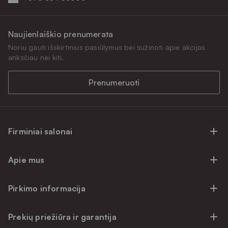
Naujienlaiškio prenumerata
Noriu gauti išskirtinius pasiūlymus bei sužinoti apie akcijas
anksčiau nei kiti.
Prenumeruoti
Firminiai salonai
Firminiai baldų salonai Vilniuje
Apie mus
Firminiai baldų salonai Kaune
Apie mus
Firminiai salonai Klaipėdoje
Pirkimo informacija
Karjera
Firminiai baldų salonai Alytuje
Privatumo politika
Atsiliepimai
Prekių priežiūra ir garantija
Prekių atsiėmimo punktai
Pirkimo sąlygos