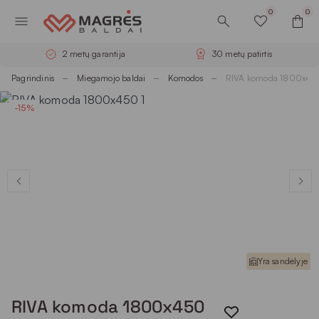
0
0
2 metų garantija
30 metų patirtis
Pagrindinis
Miegamojo baldai
Komodos
RIVA komoda 1800x45
-15%
Yra sandėlyje
RIVA komoda 1800x450