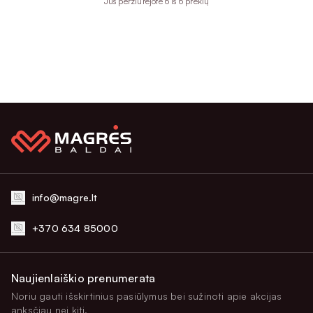
Jūs peržiūrejote 6 iš 6 prekių
info@magre.lt
+370 634 85000
Naujienlaiškio prenumerata
Noriu gauti išskirtinius pasiūlymus bei sužinoti apie akcijas
anksčiau nei kiti.