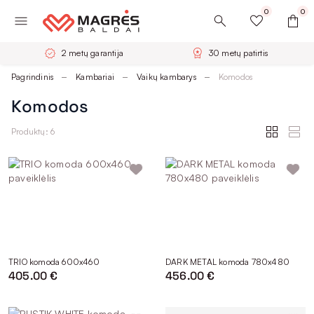
0
0
2 metų garantija
30 metų patirtis
Pagrindinis
Kambariai
Vaikų kambarys
Komodos
Komodos
Produktų: 6
TRIO komoda 600x460
DARK METAL komoda 780x480
405.00 €
456.00 €