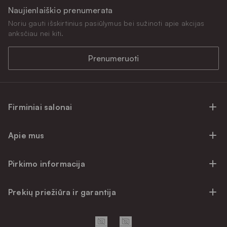
Naujienlaiškio prenumerata
Noriu gauti išskirtinius pasiūlymus bei sužinoti apie akcijas
anksčiau nei kiti.
Prenumeruoti
Firminiai salonai
Firminiai baldų salonai Vilniuje
Apie mus
Firminiai baldų salonai Kaune
Apie mus
Firminiai salonai Klaipėdoje
Pirkimo informacija
Karjera
Firminiai baldų salonai Alytuje
Privatumo politika
Atsiliepimai
Prekių priežiūra ir garantija
Prekių atsiėmimo punktai
Pirkimo sąlygos
Parama
Garantinio aptarnavimo užklausa
Apmokėjimo sąlygos
Kontaktai
Baldo kokybės priežiūros vadovas