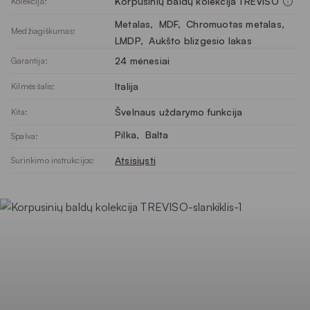
Korpusinių baldų kolekcija TREVISO
Kolekcija:
Metalas
, 
MDF
, 
Chromuotas metalas
, 
Medžiagiškumas:
LMDP
, 
Aukšto blizgesio lakas
24 mėnesiai
Garantija:
Italija
Kilmės šalis:
Švelnaus uždarymo funkcija
Kita:
Pilka
, 
Balta
Spalva:
Atsisiųsti
Surinkimo instrukcijos: