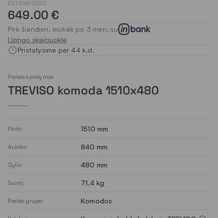
ERTRWHB301
649.00 €
Pirk šiandien, mokėk po 3 mėn. su
Lizingo skaičiuoklė
Pristatysime per 44 k.d.
Prekės aprašymas
TREVISO komoda 1510x480
1510 mm
Plotis:
840 mm
Aukštis:
480 mm
Gylis:
71.4 kg
Svoris:
Komodos
Prekės grupė: