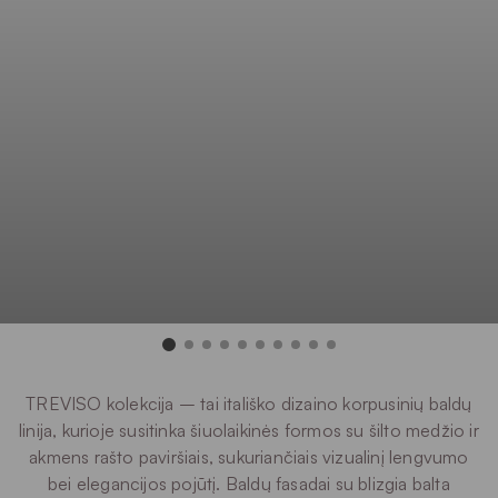
TREVISO kolekcija – tai itališko dizaino korpusinių baldų
linija, kurioje susitinka šiuolaikinės formos su šilto medžio ir
akmens rašto paviršiais, sukuriančiais vizualinį lengvumo
bei elegancijos pojūtį. Baldų fasadai su blizgia balta