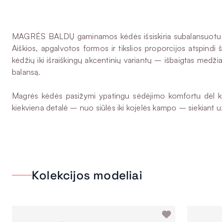
MAGRĖS BALDŲ gaminamos kėdės išsiskiria subalansuotu diza
Aiškios, apgalvotos formos ir tikslios proporcijos atspind
kėdžių iki išraiškingų akcentinių variantų – išbaigtas medži
balansą.
Magrės kėdės pasižymi ypatingu sėdėjimo komfortu dėl kruo
kiekviena detalė – nuo siūlės iki kojelės kampo – siekiant užt
Kolekcijos modeliai