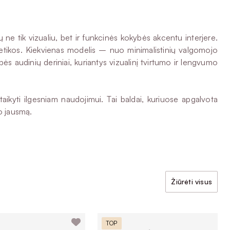
 tik vizualiu, bet ir funkcinės kokybės akcentu interjere.
stetikos. Kiekvienas modelis – nuo minimalistinių valgomojo
ės audinių deriniai, kuriantys vizualinį tvirtumo ir lengvumo
ikyti ilgesniam naudojimui. Tai baldai, kuriuose apgalvota
mo jausmą.
Žiūrėti visus
TOP