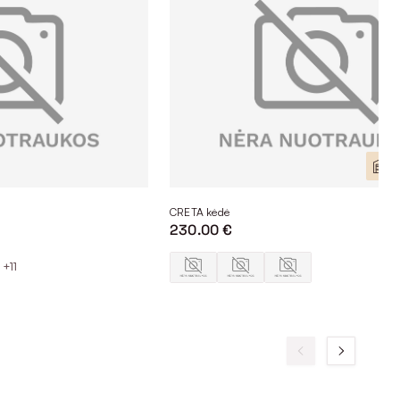
Yr
CRETA kėdė
230.00 €
+11