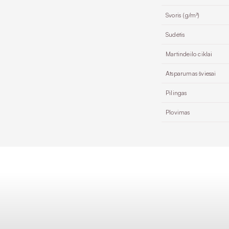
Svoris (g/m²)
Sudėtis
Martindeilo ciklai
Atsparumas šviesai
Pilingas
Plovimas