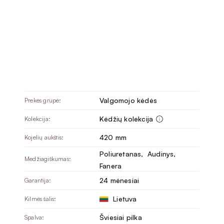
Valgomojo kėdės
Prekės grupė:
Kėdžių kolekcija
Kolekcija:
420 mm
Kojelių aukštis:
Poliuretanas
, 
Audinys
, 
Medžiagiškumas:
Fanera
24 mėnesiai
Garantija:
Lietuva
Kilmės šalis:
Šviesiai pilka
Spalva: