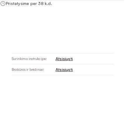
Pristatysime per 38 k.d.
Atsisiųsti
Surinkimo instrukcijos:
Atsisiųsti
Brošiūros ir brėžiniai: