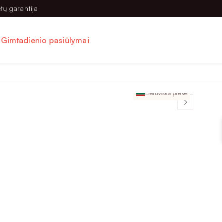
tų garantija
Gimtadienio pasiūlymai
Lietuviška prekė