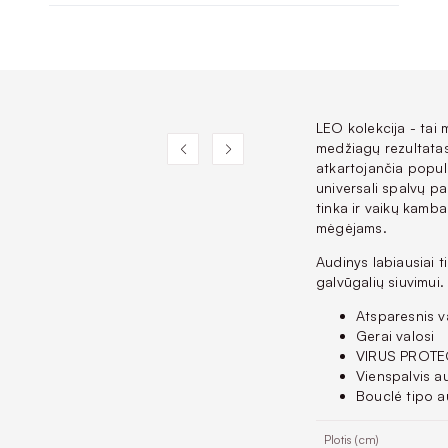
LEO kolekcija - tai 
medžiagų rezultatas
atkartojančia popul
universali spalvų pa
tinka ir vaikų kamba
mėgėjams.
Audinys labiausiai 
galvūgalių siuvimui.
Atsparesnis v
Gerai valosi
VIRUS PROTEC
Vienspalvis a
Bouclé tipo a
Plotis (cm)