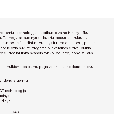
modernių technologijų, subtilaus dizaino ir kokybiškų
. Tai megztas audinys su lazeriu įspausta struktūra,
iarius
bouclé
audinius. Audinys itin malonus liesti, plati ir
letė leidžia sukurti miegamojo, svetainės erdvę, puikiai
ryje. Idealiai tinka skandinaviško,
country
,
boho
stiliaus
tiks smulkiems baldams, pagalvėlėms, anklodėms ar lovų
andens įsigėrimui
T technologija
udinys
udinys
140