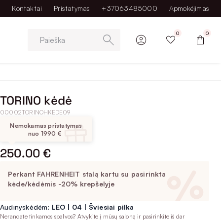
Kontaktai
Pristatymas
+37063485000
Apmokėjimas
0
0
Paieška
TORINO kėdė
00002TORINOHKEDE09
Nemokamas pristatymas
nuo 1990 €
250.00 €
Perkant FAHRENHEIT stalą kartu su pasirinkta
kėde/kėdėmis -20% krepšelyje
Audinyskėdėm:
LEO | 04 | Šviesiai pilka
Nerandate tinkamos spalvos? Atvykite į mūsų saloną ir pasirinkite iš dar