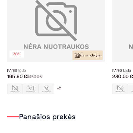
-30%
Yra sandėlyje
PARIS kėdė
PARIS kėdė
165.90 €
230.00 
237.00 €
+11
Panašios prekės