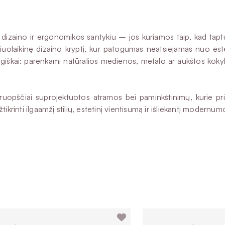
ino ir ergonomikos santykiu – jos kuriamos taip, kad taptų ne
i šiuolaikinę dizaino kryptį, kur patogumas neatsiejamas nuo e
agiškai: parenkami natūralios medienos, metalo ar aukštos kokyb
pščiai suprojektuotos atramos bei paminkštinimų, kurie prita
ikrinti ilgaamžį stilių, estetinį vientisumą ir išliekantį modernu