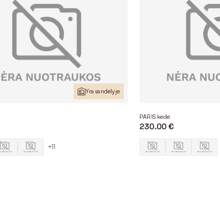
Yra sandėlyje
PARIS kėdė
€
230.00 €
+11