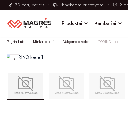
30 metų patirtis
Nemokamas pristatymas
2 me
Produktai
Kambariai
Pagrindinis
Minkšti baldai
Valgomojo kėdės
TORINO kėdė