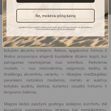
4
Pilingas
Palermo ir Torino kėdžių video pristatymas
30 °
Plovimas
Ne, mokėsiu pilną kainą
Įvesdami savo el.pašto adresą sutinkate gauti Magrės baldai naujienlaiškius.
Prenumeratos galite bet kada atsisakyti.
MAGRĖS BALDŲ gaminamos kėdės išsiskiria
subalansuotu dizaino ir ergonomikos santykiu – jos
kuriamos taip, kad taptų ne tik vizualiu, bet ir funkcinės
kokybės akcentu interjere. Aiškios, apgalvotos formos ir
tikslios proporcijos atspindi šiuolaikinę dizaino kryptį, kur
patogumas neatsiejamas nuo estetikos. Kiekvienas
modelis – nuo minimalistinių valgomojo kėdžių iki
išraiškingų akcentinių variantų – išbaigtas medžiagiškai:
parenkami natūralios medienos, metalo ar aukštos
kokybės audinių deriniai, kuriantys vizualinį tvirtumo ir
lengvumo balansą.
Magrės kėdės pasižymi ypatingu sėdėjimo komfortu dėl
kruopščiai suprojektuotos atramos bei paminkštinimų,