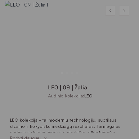
LEO | 09 | Žalia
Audinio kolekcija:
LEO
LEO kolekcija - tai modernių technologijų, subtilaus
dizaino ir kokybiškų medžiagų rezultatas. Tai megztas
audinys su lazeriu įspausta struktūra, atkartojančia
Rodyti daugiau
populiarius
bouclé
audinius. Audinys itin malonus liesti,