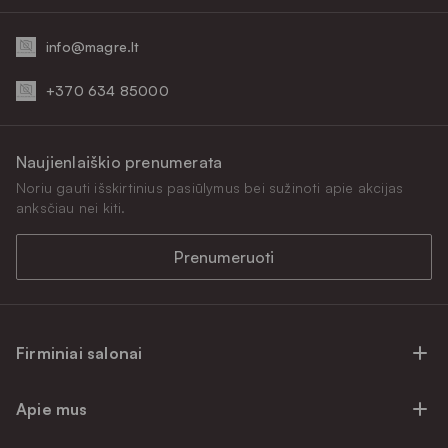
info@magre.lt
+370 634 85000
Naujienlaiškio prenumerata
Noriu gauti išskirtinius pasiūlymus bei sužinoti apie akcijas
anksčiau nei kiti.
Prenumeruoti
Firminiai salonai
Firminiai baldų salonai Vilniuje
Apie mus
Firminiai baldų salonai Kaune
Apie mus