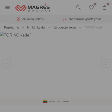
0
0
30 metų patirtis
Nemokamas pristatymas
Pagrindinis
Minkšti baldai
Valgomojo kėdės
TORINO kėdė
Lietuviška prekė