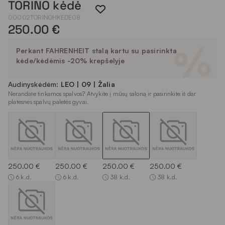
TORINO kėdė
00002TORINOHKEDE08
250.00 €
Perkant FAHRENHEIT stalą kartu su pasirinkta
kėde/kėdėmis -20% krepšelyje
Audinyskėdėm:
LEO | 09 | Žalia
Nerandate tinkamos spalvos? Atvykite į mūsų saloną ir pasirinkite iš dar
platesnės spalvų paletės gyvai.
250.00 €
250.00 €
250.00 €
250.00 €
6 k.d.
6 k.d.
38 k.d.
38 k.d.