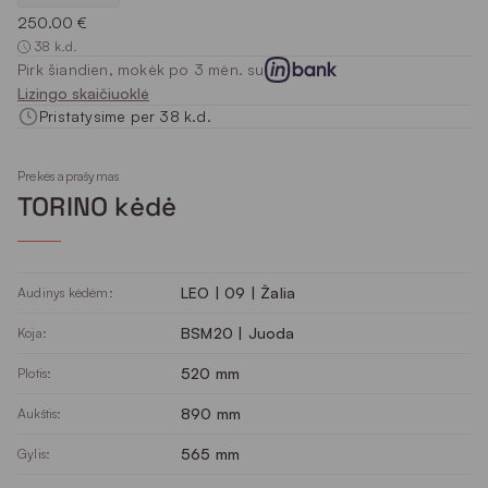
250.00 €
38 k.d.
Pirk šiandien, mokėk po 3 mėn. su
Lizingo skaičiuoklė
Pristatysime per 38 k.d.
Prekės aprašymas
TORINO kėdė
LEO | 09 | Žalia
Audinys kėdėm:
BSM20 | Juoda
Koja:
520 mm
Plotis:
890 mm
Aukštis:
565 mm
Gylis: