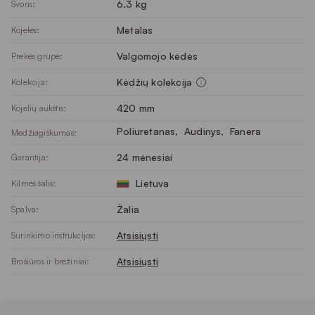
6.3 kg
Svoris:
Metalas
Kojelės:
Valgomojo kėdės
Prekės grupė:
Kėdžių kolekcija
Kolekcija:
420 mm
Kojelių aukštis:
Poliuretanas
, 
Audinys
, 
Fanera
Medžiagiškumas:
24 mėnesiai
Garantija:
Lietuva
Kilmės šalis:
Žalia
Spalva:
Atsisiųsti
Surinkimo instrukcijos:
Atsisiųsti
Brošiūros ir brėžiniai: