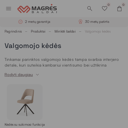
0
0
2 metų garantija
30 metų patirtis
Pagrindinis
Produktai
Minkšti baldai
Valgomojo kėdės
Valgomojo kėdės
Tinkamai parinktos valgomojo kėdės tampa svarbia interjero
detale, kuri suteikia kambariui vientisumo bei užtikrina
sėdinčiųjų komfortą. Tai ne tik sėdimas baldas, bet ir stiliaus
Rodyti daugiau
elementas, pabrėžiantis erdvės charakterį. Nesvarbu, ar
ieškote sprendimo erdviam kambariui, ar jūsų tikslas yra
kompaktiškos virtuvės kėdės, mūsų asortimentas leidžia rasti
ilgaamžius sprendimus. Šios valgomojo kėdės padeda sukurti
kviečiančią atmosferą, kurioje malonu tiek pusryčiauti, tiek
rengti vakarienes namų aplinkoje.
Modernios valgomojo kėdės mūsų
asortimente
Kėdės su sukimosi funkcija