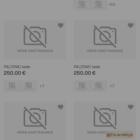
porankiais paprastai yra platesni nei be jų, todėl tai yra puikus
+10
pasirinkimas prie didelio stalo.
Taigi, įvertinę visus aukščiau pateiktus aspektus, galėsite
įsigyti tinkamiausią kėdę. Svarbiausia, įvertinkite erdvę, kurioje
bus statomi baldai, ir atsižvelkite į asmeninius poreikius bei
įpročius. „Magrės baldai“ virtualiame kataloge rasite platų
kėdžių pasirinkimą: nuo minimalistinių iki išskirtinio dizaino
sprendimų.
Forma
PALERMO kėdė
PALERMO kėdė
Valgomojo kėdžių forma turi įtakos šių baldų stiliui ir
250.00 €
250.00 €
patogumui. Klasikinės valgomojo kėdės paprastai suteikia
daugiau atramos ir tinka įvairiems interjero stiliams – nuo
+7
+7
tradicinio iki šiuolaikinio. Apvalios kėdės gali tapti pagrindiniu
interjero akcentu ir suteikti erdvei modernumo. Taip pat labai
svarbu atsižvelgti į ergonomiką – kėdės forma turi padėti
išlaikyti gerą laikyseną ir būti patogi sėdėti ilgesnį laiką. Taip
pat ji turėtų būti proporcinga valgomojo stalui ir kambario
dydžiui, siekiant užtikrinti harmoningą vaizdą.
Taigi, įvertinę visus aukščiau pateiktus aspektus, galėsite
Yra sandėlyje
įsigyti tinkamiausią kėdę. Svarbiausia, įvertinkite erdvę, kurioje