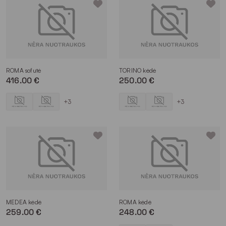
dalies pločiu, tiek aukščiu. Priešingu atveju, jas gali būti sunku
patraukti ir nepatogu naudoti. Verta atsižvelgti ir į tai, kad
nestandartinių formų sėdimus baldus, pavyzdžiui, apvalius,
sutalpinti sudėtingiau nei stačiakampio formos.
Jei tokio tipo baldai bus statomi ne po stalu, į šį aspektą
galima pažvelgti kur kas laisviau. Bet kokiu atveju patariama
ROMA sofutė
TORINO kėdė
išlaikyti proporcijas – būtent tai leis sukurti harmoningai
416.00 €
250.00 €
atrodantį interjerą. Bene lengviausias būdas tai įgyvendinti –
įvertinti kitus kambaryje esančius baldus.
+3
+3
Porankiai
Virtualiame kataloge galite įsigyti valgomojo kėdes tiek su
porankiais, tiek be jų. Stalo kėdės be porankių užima mažiau
vietos, todėl prie vieno stalo jų gali tilpti daugiau. Be to, nuo
jų lengviau išvalyti maisto likučius, jeigu šie netyčia nukrito
pusryčių, pietų ar vakarienės metu.
Vis dėlto, jeigu mėgstate ilgai pusryčiauti ar vakarieniauti su
artimaisiais, svetainės kėdės su porankiais bus patogesnės.
MEDEA kėdė
ROMA kėdė
Porankiai suteikia galimybę padėti rankas ant kėdės ir,
259.00 €
248.00 €
prireikus, patogiai atsiremti į juos. Sėdimieji baldai su