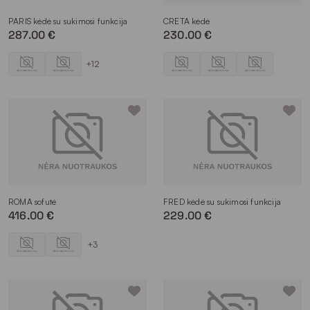
spalvomis;
raštais.
PARIS kėdė su sukimosi funkcija
CRETA kėdė
287.00 €
230.00 €
Tiek valgomojo, tiek svetainės kėdės gali būti su porankiais ar
be, pasirinkimas priklauso nuo individualių poreikių. Be to,
+12
unikalių raštų ir spalvų modernios kėdės virtuvei suteikia
išskirtinį akcentą. Svarbiausia pasirinkti tinkamiausią baldą,
kuris ilgą laiką džiugins ne tik funkcionalumu, bet ir stilingu
dizainu.
Valgomojo kėdžių tipai
Renkantis baldus, svarbu nuspręsti, kokios medžiagos
geriausiai tiktų jūsų namų aplinkai. Pas mus rasite įvairių tipų
modelius, pritaikytus skirtingiems poreikiams:
ROMA sofutė
FRED kėdė su sukimosi funkcija
416.00 €
229.00 €
Minkštos kėdės – suteikia jaukumo ir prabangos pojūtį
bet kuriai erdvei.
Medinės kėdės – klasikos mėgėjams, vertinantiems
+3
natūralumą ir ilgaamžiškumą.
Metalinės kėdės – puikiai tinka industriniam ar
moderniam interjerui.
Klasikinės kėdės – tiems, kurie ieško nesenstančio