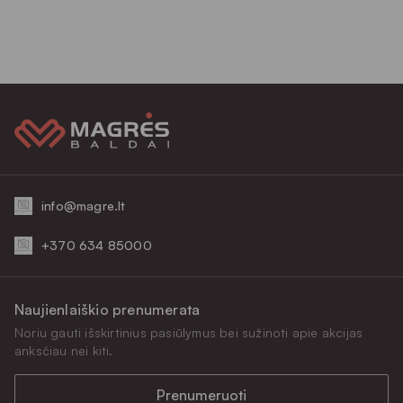
info@magre.lt
+370 634 85000
Naujienlaiškio prenumerata
Noriu gauti išskirtinius pasiūlymus bei sužinoti apie akcijas
anksčiau nei kiti.
Prenumeruoti