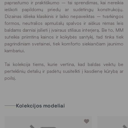
paprastumo ir praktiškumo – tai sprendimas, kai nereikia
ieškoti papildomų priedų ar sudėtingų konstrukcijų.
Dizainas išlieka klasikinis ir laiko nepaveiktas – tvarkingos
formos, neutralios apmušalų spalvos ir aiškus rėmas leis
baldams darniai įsilieti į įvairaus stiliaus interjerą. Be to, MM
suteikia priimtiną kainos ir kokybės santykį, tad tinka tiek
pagrindiniam svetainei, tiek komforto siekiančiam jaunimo
kambariui.
Tai kolekcija tiems, kurie vertina, kad baldas veiktų be
perteklinių detalių ir padėtų susitelkti į kasdienę kūrybą ar
poilsį.
Kolekcijos modeliai