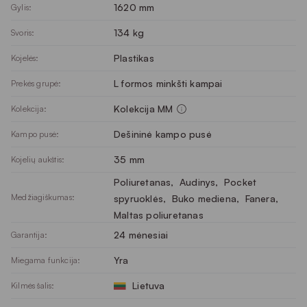
1620 mm
Gylis:
134 kg
Svoris:
Plastikas
Kojelės:
L formos minkšti kampai
Prekės grupė:
Kolekcija MM
Kolekcija:
Dešininė kampo pusė
Kampo pusė:
35 mm
Kojelių aukštis:
Poliuretanas
, 
Audinys
, 
Pocket
Medžiagiškumas:
spyruoklės
, 
Buko mediena
, 
Fanera
, 
Maltas poliuretanas
24 mėnesiai
Garantija:
Yra
Miegama funkcija:
Lietuva
Kilmės šalis: