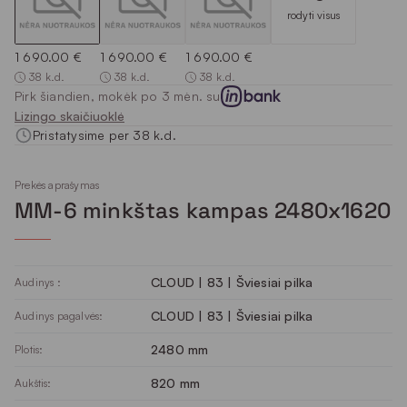
rodyti visus
1 690.00 €
1 690.00 €
1 690.00 €
38 k.d.
38 k.d.
38 k.d.
Pirk šiandien, mokėk po 3 mėn. su
Lizingo skaičiuoklė
Pristatysime per 38 k.d.
Prekės aprašymas
MM-6 minkštas kampas 2480x1620
CLOUD | 83 | Šviesiai pilka
Audinys :
CLOUD | 83 | Šviesiai pilka
Audinys pagalvės:
2480 mm
Plotis:
820 mm
Aukštis: