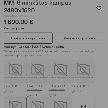
MM-6 minkštas kampas
2480x1620
0155MM6KDM_V203
1 690.00 €
Kampo pusė
Dešininė kampo pusė
Kairinė kampo pusė
Audinys:
CLOUD | 83 | Šviesiai pilka
Nerandate tinkamos spalvos? Atvykite į mūsų saloną ir pasirinkite iš dar
platesnės spalvų paletės gyvai.
1 690.00 €
1 441.60 €
1 441.60 €
1 690.00 €
1 802.00 €
1 802.00 €
6 k.d.
14 k.d.
6 k.d.
6 k.d.
+3