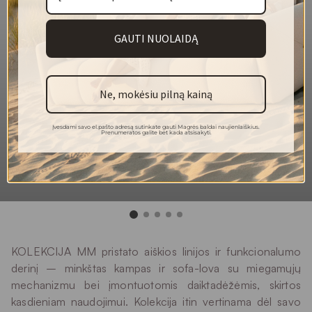
100 % poliesteris
Sudėtis
90 000
Martindeilo ciklai
GAUTI NUOLAIDĄ
3/4
Atsparumas šviesai
4/5
Pilingas
Ne, mokėsiu pilną kainą
Skalbti rankomis
Plovimas
Įvesdami savo el.pašto adresą sutinkate gauti Magrės baldai naujienlaiškius.
Prenumeratos galite bet kada atsisakyti.
KOLEKCIJA MM pristato aiškios linijos ir funkcionalumo
derinį – minkštas kampas ir sofa-lova su miegamųjų
mechanizmu bei įmontuotomis daiktadėžėmis, skirtos
kasdieniam naudojimui. Kolekcija itin vertinama dėl savo