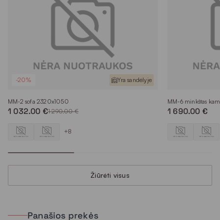
-20%
Yra sandėlyje
MM-2 sofa 2320x1050
MM-6 minkštas ka
1 032.00 €
1 690.00 €
1 290.00 €
+8
Žiūrėti visus
Panašios prekės