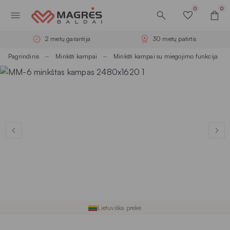
0
0
2 metų garantija
30 metų patirtis
Pagrindinis
Minkšti kampai
Minkšti kampai su miegojimo funkcija
Lietuviška prekė