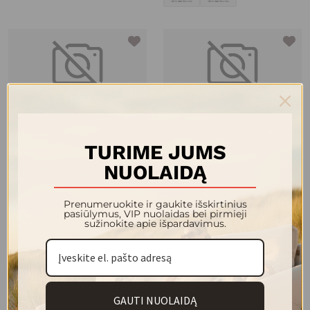
IMPULSE LEGO minkštas kampas
EVA minkštas kampas 2600x1480
2980x2370
2 361.00 €
TURIME JUMS
3 031.00 €
NUOLAIDĄ
+8
Prenumeruokite ir gaukite išskirtinius
pasiūlymus, VIP nuolaidas bei pirmieji
sužinokite apie išpardavimus.
GAUTI NUOLAIDĄ