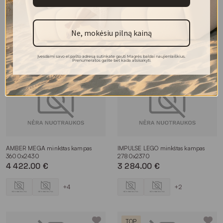
MIŠELIN LONG minkštas kampas
MIŠELIN minkštas kampas
2240x1600
2480x1620
2 354.00 €
2 464.00 €
Ne, mokėsiu pilną kainą
+4
+8
Įvesdami savo el.pašto adresą sutinkate gauti Magrės baldai naujienlaiškius.
Prenumeratos galite bet kada atsisakyti.
AMBER MEGA minkštas kampas
IMPULSE LEGO minkštas kampas
3600x2430
2780x2370
4 422.00 €
3 284.00 €
+4
+2
TOP