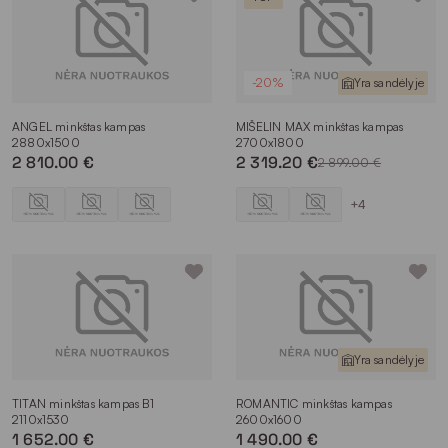
-20%
Yra sandėlyje
ANGEL minkštas kampas
MIŠELIN MAX minkštas kampas
2880x1500
2700x1800
2 810.00 €
2 319.20 €
2 899.00 €
+4
Yra sandėlyje
TITAN minkštas kampas B1
ROMANTIC minkštas kampas
2110x1530
2600x1600
1 652.00 €
1 490.00 €