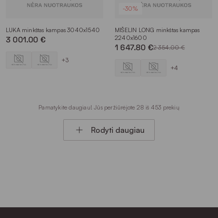
-30%
LUKA minkštas kampas 3040x1540
MIŠELIN LONG minkštas kampas
2240x1600
3 001.00 €
1 647.80 €
2 354.00 €
+3
+4
Pamatykite daugiau! Jūs peržiūrėjote 28 iš 453 prekių
Rodyti daugiau