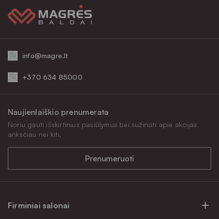
info@magre.lt
+370 634 85000
Naujienlaiškio prenumerata
Noriu gauti išskirtinius pasiūlymus bei sužinoti apie akcijas
anksčiau nei kiti.
Prenumeruoti
Firminiai salonai