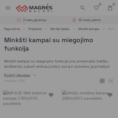
0
0
2 metų garantija
30 metų patirtis
Pagrindinis
Produktai
Minkšti baldai
Minkšti kampai
Minkšt
Minkšti kampai su miegojimo
funkcija
Minkšti kampai su miegojimo funkcija yra universalūs baldai,
leidžiantys sukurti erdvią poilsio zoną ir prireikus ją pritaikyti
miegui. Dienos metu jie išlaiko patogią formą ir natūraliai
Rodyti daugiau
tampa svetainės centru, o vakare lengvai transformuojami į
Produktų: 453
komfortišką lovą. Tokie minkšti miegami kampai kuriami taip,
kad užtikrintų stabilumą, minkštumą ir patogų naudojimą
kasdien. Tai kokybiški, nauji ir apgalvoti baldai, pritaikyti
šiuolaikiniams namams.
Minkšti kampai su miegama dalimi mūsų
asortimente