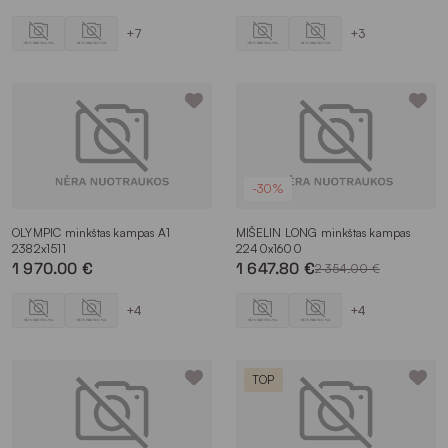
+7
+3
-30%
OLYMPIC minkštas kampas A1
MIŠELIN LONG minkštas kampas
2382x1511
2240x1600
1 970.00 €
1 647.80 €
2 354.00 €
+4
+4
TOP