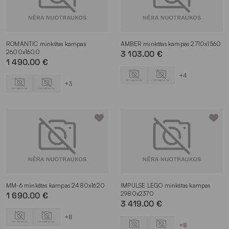
ROMANTIC minkštas kampas
AMBER minkštas kampas 2710x1560
2600x1600
3 103.00 €
1 490.00 €
+4
+3
MM-6 minkštas kampas 2480x1620
IMPULSE LEGO minkštas kampas
2980x2370
1 690.00 €
3 419.00 €
+8
+8