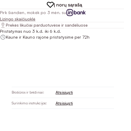
Į norų sąrašą
Pirk šiandien, mokėk po 3 mėn. su
Lizingo skaičiuoklė
Prekės likučiai parduotuvėse ir sandėliuose
Pristatymas nuo 3 k.d. iki 6 k.d.
Kaune ir Kauno rajone pristatysime per 72h
Atsisiųsti
Brošiūros ir brėžiniai:
Atsisiųsti
Surinkimo instrukcijos: