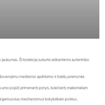
s jaukumas. Ši kolekcija sukurta ieškantiems autentiško
apdovanojimu medienos apdirbimo ir baldų pramonės
gvumo pojūtį primenantį potyrį, kviečiantį maksimaliam
s miegamuosius mechanizmus kokybiškam poilsiui.