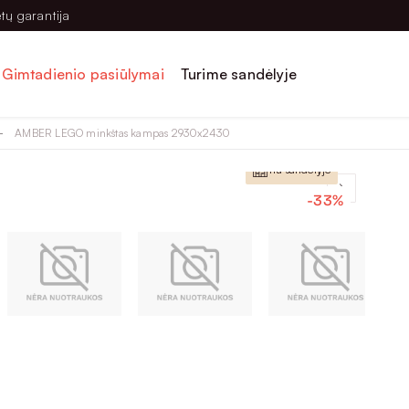
tų garantija
Gimtadienio pasiūlymai
Turime sandėlyje
AMBER LEGO minkštas kampas 2930x2430
Lietuviška prekė
Yra sandėlyje
-33%