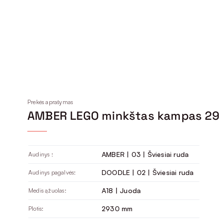
Prekės aprašymas
AMBER LEGO minkštas kampas 2
AMBER | 03 | Šviesiai ruda
Audinys :
DOODLE | 02 | Šviesiai ruda
Audinys pagalvės:
A18 | Juoda
Medis ąžuolas:
2930 mm
Plotis: