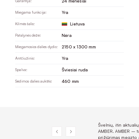
24 mėnesiai
Garantija:
Yra
Miegama funkcija:
Lietuva
Kilmės šalis:
Nėra
Patalynės dėžė:
2150 x 1300 mm
Miegamosios dalies dydis:
Yra
Antčiužinis:
Šviesiai ruda
Spalva:
460 mm
Sėdimos dalies aukštis:
Švelnių, itin aktuali
AMBER. AMBER – tai
prižiūrimas megzto