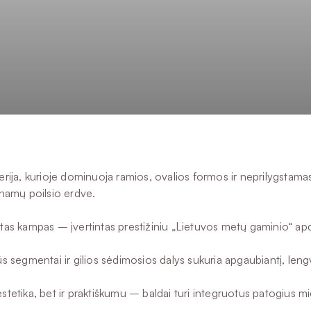
erija, kurioje dominuoja ramios, ovalios formos ir neprilygstama
namų poilsio erdve.
as kampas – įvertintas prestižiniu „Lietuvos metų gaminio“ 
ūs segmentai ir gilios sėdimosios dalys sukuria apgaubiantį, len
k estetika, bet ir praktiškumu – baldai turi integruotus patogiu