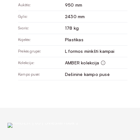
950 mm
Aukštis:
2430 mm
Gylis:
178 kg
Svoris:
Plastikas
Kojelės:
L formos minkšti kampai
Prekės grupė:
AMBER kolekcija
Kolekcija:
Dešininė kampo pusė
Kampo pusė: