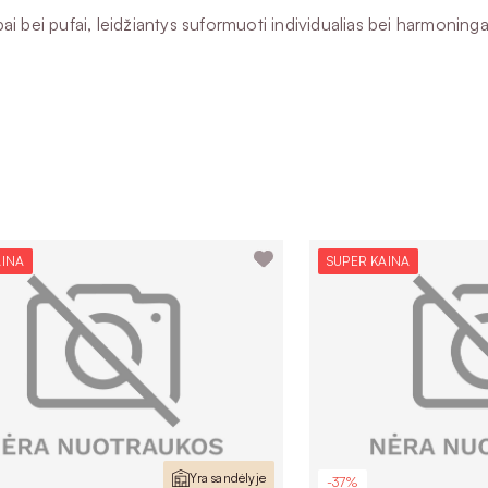
i bei pufai, leidžiantys suformuoti individualias bei harmoningas
AINA
SUPER KAINA
Yra sandėlyje
-37%