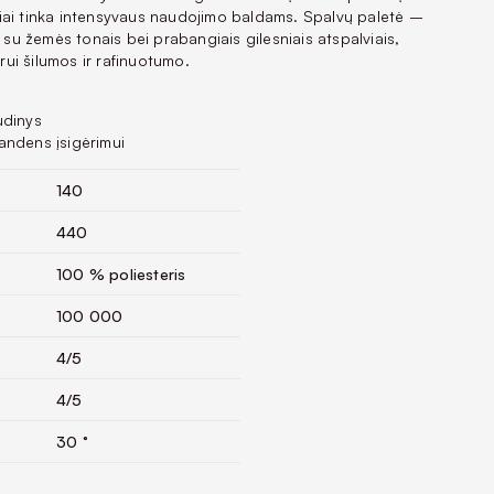
iai tinka intensyvaus naudojimo baldams. Spalvų paletė –
, su žemės tonais bei prabangiais gilesniais atspalviais,
erui šilumos ir rafinuotumo.
udinys
andens įsigėrimui
140
440
100 % poliesteris
100 000
4/5
4/5
30 °