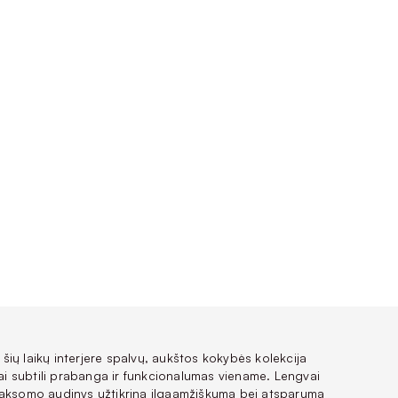
ų šių laikų interjere spalvų, aukštos kokybės kolekcija
 subtili prabanga ir funkcionalumas viename. Lengvai
 aksomo audinys užtikrina ilgaamžiškumą bei atsparumą