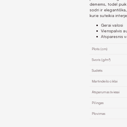
dėmėms, todėl puik
sodri ir elegantiška
kurie suteikia interj
Gerai valosi
Vienspalvis a
Atsparesnis v
Plotis (cm)
Svoris (g/m²)
Sudėtis
Martindeilo ciklai
Atsparumas šviesai
Pilingas
Plovimas