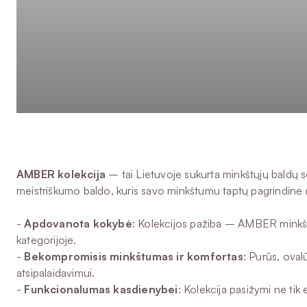
AMBER kolekcija
– tai Lietuvoje sukurta minkštųjų baldų s
meistriškumo baldo, kuris savo minkštumu taptų pagrindine 
-
Apdovanota kokybė
: Kolekcijos pažiba – AMBER minkšt
kategorijoje.
-
Bekompromisis minkštumas ir komfortas
: Purūs, oval
atsipalaidavimui.
-
Funkcionalumas kasdienybei
: Kolekcija pasižymi ne ti