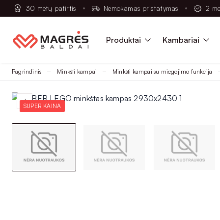
30 metų patirtis
Nemokamas pristatymas
2 me
Produktai
Kambariai
Pagrindinis
Minkšti kampai
Minkšti kampai su miegojimo funkcija
SUPER KAINA