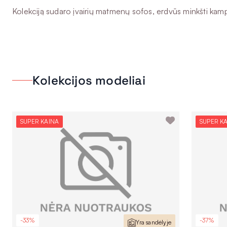
Kolekciją sudaro įvairių matmenų sofos, erdvūs minkšti kampa
Kolekcijos modeliai
SUPER KAINA
SUPER K
-33%
-37%
Yra sandėlyje