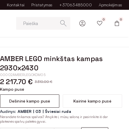
Kontaktai
Pristatymas
+37063485000
Apmokėjimas
0
0
Paieška
AMBER LEGO minkštas kampas
2930x2430
00002AMBERLEGOKDM05
2 217.70 €
3 310.00 €
Kampo pusė
Dešininė kampo pusė
Kairinė kampo pusė
Audinys:
AMBER | 03 | Šviesiai ruda
Nerandate tinkamos spalvos? Atvykite į mūsų saloną ir pasirinkite iš dar
platesnės spalvų paletės gyvai.