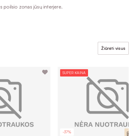
 poilsio zonas jūsų interjere.
Žiūrėti visus
SUPER KAINA
-37%
Yr