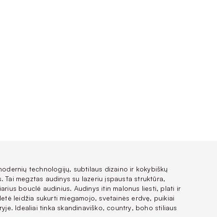
modernių technologijų, subtilaus dizaino ir kokybiškų
. Tai megztas audinys su lazeriu įspausta struktūra,
iarius
bouclé
audinius. Audinys itin malonus liesti, plati ir
letė leidžia sukurti miegamojo, svetainės erdvę, puikiai
ryje. Idealiai tinka skandinaviško,
country
,
boho
stiliaus