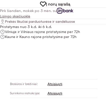
Į norų sąrašą
Pirk šiandien, mokėk po 3 mėn. su
Lizingo skaičiuoklė
Prekės likučiai parduotuvėse ir sandėliuose
Pristatymas nuo 3 k.d. iki 6 k.d.
Vilniuje ir Vilniaus rajone pristatysime per 72h
Kaune ir Kauno rajone pristatysime per 72h
Atsisiųsti
Brošiūros ir brėžiniai:
Atsisiųsti
Surinkimo instrukcijos: