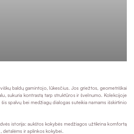
škų baldų gamintojo, lūkesčius. Jos griežtos, geometriškai
šalu, sukuria kontrastą tarp struktūros ir švelnumo. Kolekcijoje
šis spalvų bei medžiagų dialogas suteikia namams išskirtinio
rdvės istorija: aukštos kokybės medžiagos užtikrina komfortą
i, detalėms ir aplinkos kokybei.