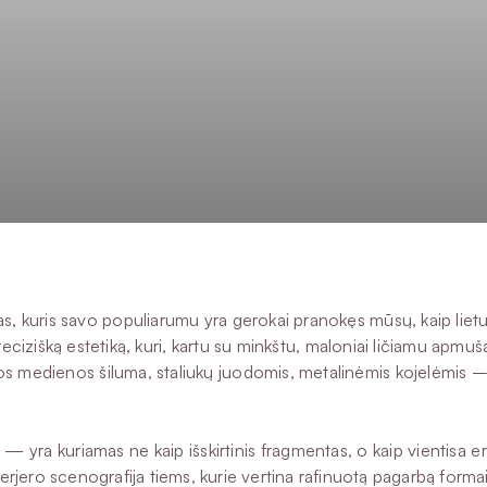
uris savo populiarumu yra gerokai pranokęs mūsų, kaip lietuvi
 precizišką estetiką, kuri, kartu su minkštu, maloniai ličiamu apmu
ios medienos šiluma, staliukų juodomis, metalinėmis kojelėmis – 
— yra kuriamas ne kaip išskirtinis fragmentas, o kaip vientisa e
terjero scenografija tiems, kurie vertina rafinuotą pagarbą forma