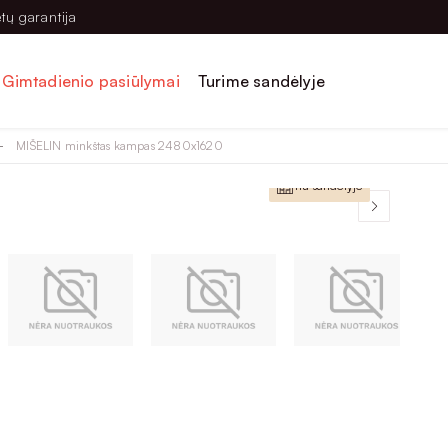
tų garantija
Gimtadienio pasiūlymai
Turime sandėlyje
MIŠELIN minkštas kampas 2480x1620
Lietuviška prekė
Yra sandėlyje