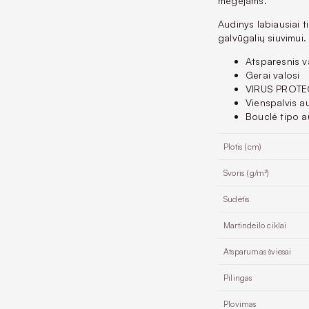
mėgėjams.
Audinys labiausiai 
galvūgalių siuvimui.
Atsparesnis v
Gerai valosi
VIRUS PROTEC
Vienspalvis a
Bouclé tipo a
Plotis (cm)
Svoris (g/m²)
Sudėtis
Martindeilo ciklai
Atsparumas šviesai
Pilingas
Plovimas