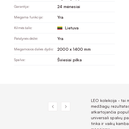
24 mėnesiai
Garantija:
Yra
Miegama funkcija:
Lietuva
Kilmės šalis:
Yra
Patalynės dėžė:
2000 x 1400 mm
Miegamosios dalies dydis:
Šviesiai pilka
Spalva:
LEO kolekcija - tai 
medžiagų rezultatas
atkartojančia popul
universali spalvų pa
tinka ir vaikų kamba