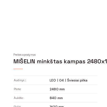
Prekės aprašymas
MIŠELIN minkštas kampas 2480x
LEO | 04 | Šviesiai pilka
Audinys :
2480 mm
Plotis:
840 mm
Aukštis:
1620 mm
Gylis: