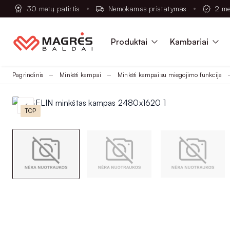
30 metų patirtis
Nemokamas pristatymas
2 me
Produktai
Kambariai
Pagrindinis
Minkšti kampai
Minkšti kampai su miegojimo funkcija
TOP