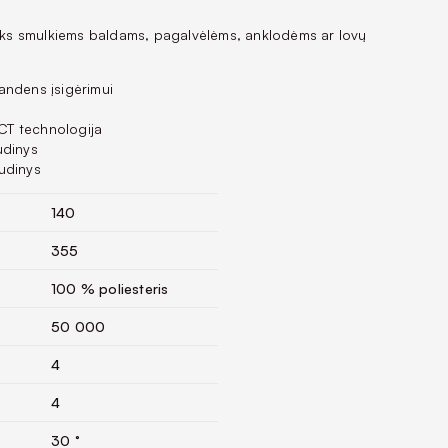
tiks smulkiems baldams, pagalvėlėms, anklodėms ar lovų
andens įsigėrimui
T technologija
udinys
udinys
140
355
100 % poliesteris
50 000
4
4
30 °