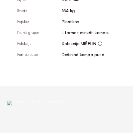
154 kg
Svoris:
Plastikas
Kojelės:
L formos minkšti kampai
Prekės grupė:
Kolekcija MIŠELIN
Kolekcija:
Dešininė kampo pusė
Kampo pusė: