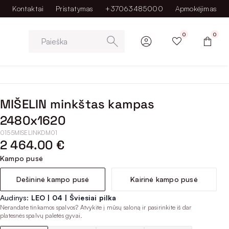
Kontaktai
Pristatymas
+37063485000
Apmokėjimas
0
0
Paieška
MIŠELIN minkštas kampas
2480x1620
0155MISELINKDM01
2 464.00 €
Kampo pusė
Dešininė kampo pusė
Kairinė kampo pusė
Audinys:
LEO | 04 | Šviesiai pilka
Nerandate tinkamos spalvos? Atvykite į mūsų saloną ir pasirinkite iš dar
platesnės spalvų paletės gyvai.