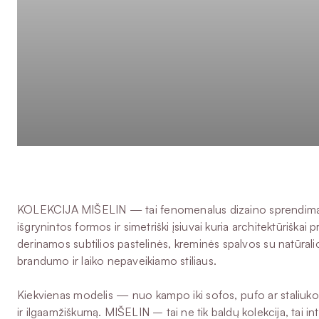
KOLEKCIJA MIŠELIN — tai fenomenalus dizaino sprendimas, k
išgrynintos formos ir simetriški įsiuvai kuria architektūriškai
derinamos subtilios pastelinės, kreminės spalvos su natūral
brandumo ir laiko nepaveikiamo stiliaus.
Kiekvienas modelis — nuo kampo iki sofos, pufo ar staliuko 
ir ilgaamžiškumą. MIŠELIN – tai ne tik baldų kolekcija, tai in