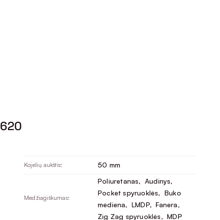
1620
50 mm
Kojelių aukštis:
Poliuretanas
, 
Audinys
, 
Pocket spyruoklės
, 
Buko
Medžiagiškumas:
mediena
, 
LMDP
, 
Fanera
, 
Zig Zag spyruoklės
, 
MDP