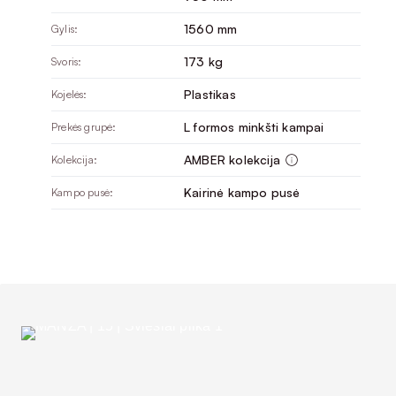
1560 mm
Gylis:
173 kg
Svoris:
Plastikas
Kojelės:
L formos minkšti kampai
Prekės grupė:
AMBER kolekcija
Kolekcija:
Kairinė kampo pusė
Kampo pusė: