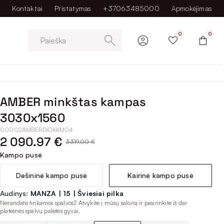
Kontaktai
Pristatymas
+37063485000
Apmokėjimas
0
0
Paieška
AMBER minkštas kampas
3030x1560
00002AMBERDIDKKM04
2 090.97 €
3 319.00 €
Kampo pusė
Dešininė kampo pusė
Kairinė kampo pusė
Audinys:
MANZA | 15 | Šviesiai pilka
Nerandate tinkamos spalvos? Atvykite į mūsų saloną ir pasirinkite iš dar
platesnės spalvų paletės gyvai.