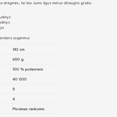
a drėgmės, tai leis Jums ilgus metus džiaugtis gražiu
udinys
udinys
nys
andens įsigėrimui
142 cm
650 g
100 % poliesteris
40 000
5
4
Plovimas rankomis