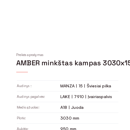
Prekės aprašymas
AMBER minkštas kampas 3030x1
MANZA | 15 | Šviesiai pilka
Audinys :
LAKE | 7910 | Įvairiaspalvis
Audinys pagalvės:
A18 | Juoda
Medis ąžuolas:
3030 mm
Plotis:
950 mm
Aukštis: