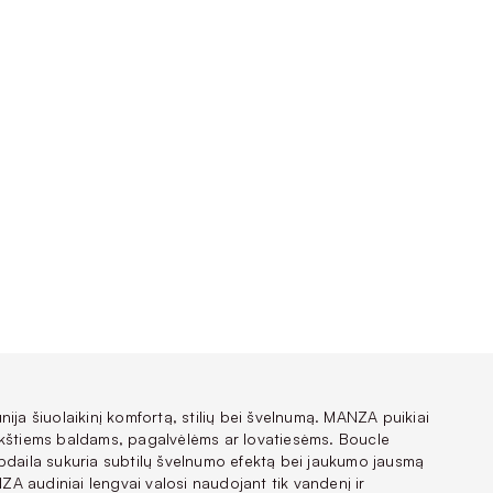
ija šiuolaikinį komfortą, stilių bei švelnumą. MANZA puikiai
kštiems baldams, pagalvėlėms ar lovatiesėms. Boucle
pdaila sukuria subtilų švelnumo efektą bei jaukumo jausmą
 audiniai lengvai valosi naudojant tik vandenį ir