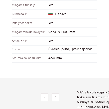
Yra
Miegama funkcija:
Lietuva
Kilmės šalis:
Yra
Patalynės dėžė:
2550 x 1100 mm
Miegamosios dalies dydis:
Yra
Antčiužinis:
Šviesiai pilka
, 
Įvairiaspalvis
Spalva:
460 mm
Sėdimos dalies aukštis:
MANZA kolekcija įkūn
tinka smulkiems min
audinys su satino a
Jūsų namuose. MANZA