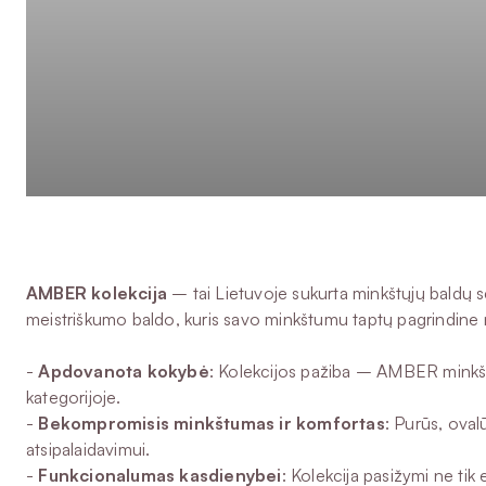
AMBER kolekcija
– tai Lietuvoje sukurta minkštųjų baldų s
meistriškumo baldo, kuris savo minkštumu taptų pagrindine 
-
Apdovanota kokybė
: Kolekcijos pažiba – AMBER minkšt
kategorijoje.
-
Bekompromisis minkštumas ir komfortas
: Purūs, oval
atsipalaidavimui.
-
Funkcionalumas kasdienybei
: Kolekcija pasižymi ne ti