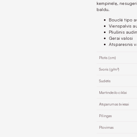
kempinėlę, nesugeri
baldu.
Bouclé tipo a
Vienspalvis a
Pliušinis audi
Gerai valosi
Atsparesnis v
Plotis (cm)
Svoris (g/m²)
Sudėtis
Martindeilo ciklai
Atsparumas šviesai
Pilingas
Plovimas