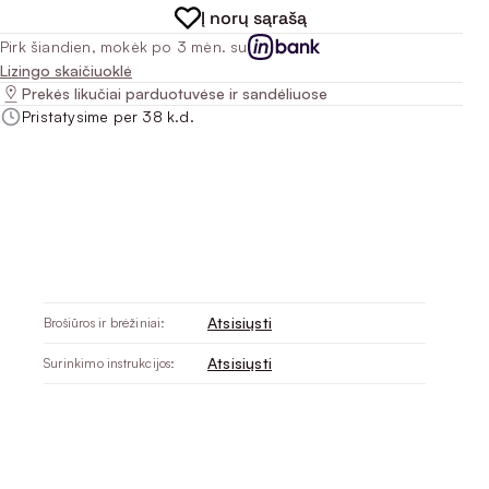
Į norų sąrašą
Pirk šiandien, mokėk po 3 mėn. su
Lizingo skaičiuoklė
Prekės likučiai parduotuvėse ir sandėliuose
Pristatysime per 38 k.d.
Atsisiųsti
Brošiūros ir brėžiniai:
Atsisiųsti
Surinkimo instrukcijos: