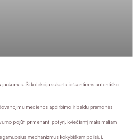
s jaukumas. Ši kolekcija sukurta ieškantiems autentiško
apdovanojimu medienos apdirbimo ir baldų pramonės
gvumo pojūtį primenantį potyrį, kviečiantį maksimaliam
s miegamuosius mechanizmus kokybiškam poilsiui.