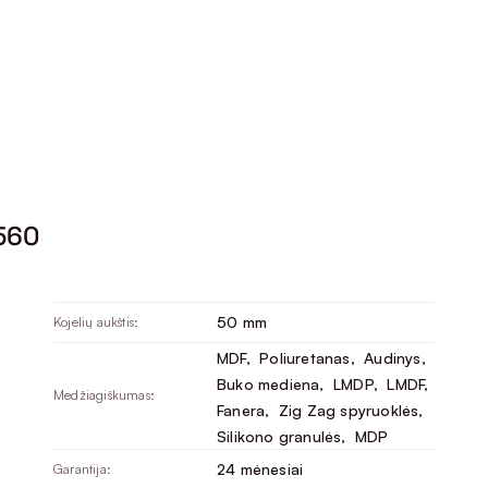
560
50 mm
Kojelių aukštis:
MDF
, 
Poliuretanas
, 
Audinys
, 
Buko mediena
, 
LMDP
, 
LMDF
, 
Medžiagiškumas:
Fanera
, 
Zig Zag spyruoklės
, 
Silikono granulės
, 
MDP
24 mėnesiai
Garantija: