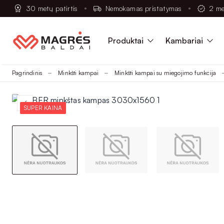
30 metų patirtis
Nemokamas pristatymas
2 me
Produktai
Kambariai
Pagrindinis
Minkšti kampai
Minkšti kampai su miegojimo funkcija
SUPER KAINA