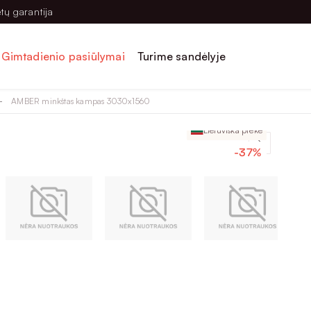
tų garantija
Gimtadienio pasiūlymai
Turime sandėlyje
AMBER minkštas kampas 3030x1560
Lietuviška prekė
-37%