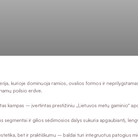
erija, kurioje dominuoja ramios, ovalios formos ir neprilygstama
namų poilsio erdve.
as kampas – įvertintas prestižiniu „Lietuvos metų gaminio“ 
ūs segmentai ir gilios sėdimosios dalys sukuria apgaubiantį, len
k estetika, bet ir praktiškumu – baldai turi integruotus patogiu