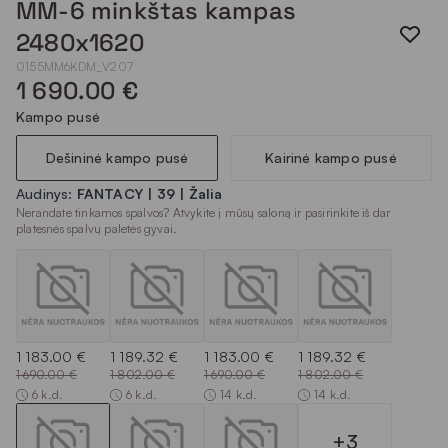
MM-6 minkštas kampas
2480x1620
0155MM6KDM_V207
1 690.00 €
Kampo pusė
Dešininė kampo pusė
Kairinė kampo pusė
Audinys:
FANTACY | 39 | Žalia
Nerandate tinkamos spalvos? Atvykite į mūsų saloną ir pasirinkite iš dar
platesnės spalvų paletės gyvai.
1 183.00 €
1 189.32 €
1 183.00 €
1 189.32 €
1 690.00 €
1 802.00 €
1 690.00 €
1 802.00 €
6 k.d.
6 k.d.
14 k.d.
14 k.d.
+3