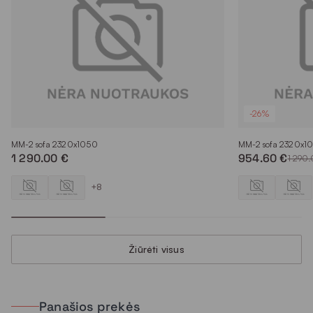
-26%
MM-2 sofa 2320x1050
MM-2 sofa 2320x1
1 290.00 €
954.60 €
1 290
+8
Žiūrėti visus
Panašios prekės