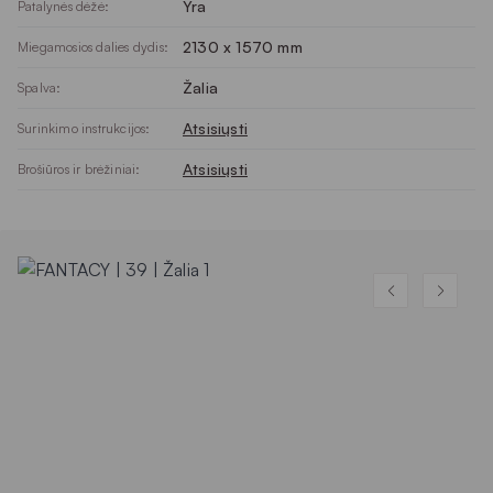
Yra
Patalynės dėžė:
2130 x 1570 mm
Miegamosios dalies dydis:
Žalia
Spalva:
Atsisiųsti
Surinkimo instrukcijos:
Atsisiųsti
Brošiūros ir brėžiniai: