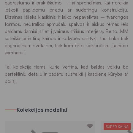
paprastumo ir praktiškumo – tai sprendimas, kai nereikia
ieškoti papildomų priedų ar sudėtingų konstrukcijų.
Dizainas išlieka klasikinis ir laiko nepaveiktas – tvarkingos
formos, neutralios apmušalų spalvos ir aiškus rėmas leis
baldams darniai įsilieti į įvairaus stiliaus interjerą. Be to, MM
suteikia priimtiną kainos ir kokybės santykį, tad tinka tiek
pagrindiniam svetainei, tiek komforto siekiančiam jaunimo
kambariui.
Tai kolekcija tiems, kurie vertina, kad baldas veiktų be
perteklinių detalių ir padėtų susitelkti į kasdienę kūrybą ar
poilsį.
Kolekcijos modeliai
SUPER KAINA