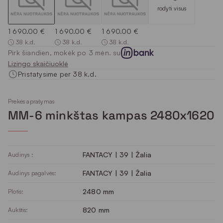
rodyti visus
1 690.00 €
1 690.00 €
1 690.00 €
38 k.d.
38 k.d.
38 k.d.
Pirk šiandien, mokėk po 3 mėn. su
Lizingo skaičiuoklė
Pristatysime per 38 k.d.
Prekės aprašymas
MM-6 minkštas kampas 2480x1620
FANTACY | 39 | Žalia
Audinys :
FANTACY | 39 | Žalia
Audinys pagalvės:
2480 mm
Plotis:
820 mm
Aukštis: