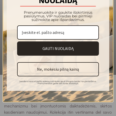
NUOLAIDĄ
Skalbti rankomis
Plovimas
Prenumeruokite ir gaukite išskirtinius
pasiūlymus, VIP nuolaidas bei pirmieji
sužinokite apie išpardavimus.
GAUTI NUOLAIDĄ
Ne, mokėsiu pilną kainą
Įvesdami savo el.pašto adresą sutinkate gauti Magrės baldai naujienlaiškius.
Prenumeratos galite bet kada atsisakyti.
KOLEKCIJA MM pristato aiškios linijos ir funkcionalumo
derinį – minkštas kampas ir sofa-lova su miegamųjų
mechanizmu bei įmontuotomis daiktadėžėmis, skirtos
kasdieniam naudojimui. Kolekcija itin vertinama dėl savo