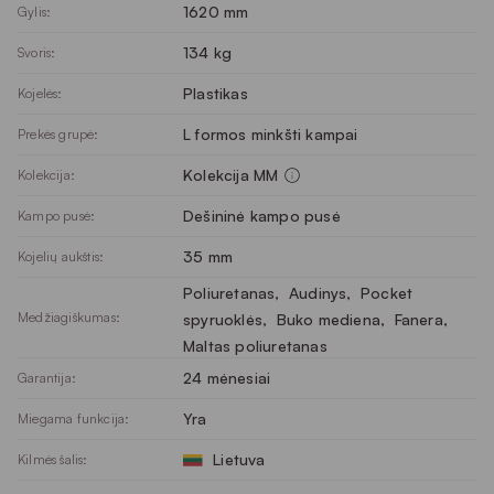
1620 mm
Gylis:
134 kg
Svoris:
Plastikas
Kojelės:
L formos minkšti kampai
Prekės grupė:
Kolekcija MM
Kolekcija:
Dešininė kampo pusė
Kampo pusė:
35 mm
Kojelių aukštis:
Poliuretanas
, 
Audinys
, 
Pocket
Medžiagiškumas:
spyruoklės
, 
Buko mediena
, 
Fanera
, 
Maltas poliuretanas
24 mėnesiai
Garantija:
Yra
Miegama funkcija:
Lietuva
Kilmės šalis: