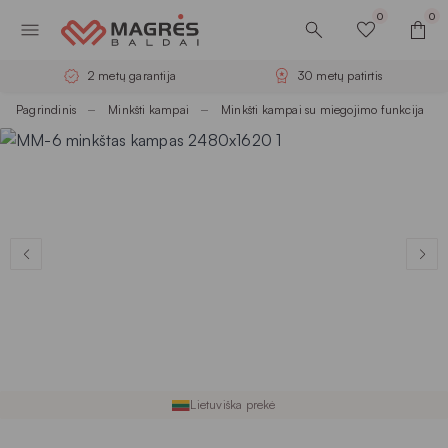
0
0
2 metų garantija
30 metų patirtis
Pagrindinis
Minkšti kampai
Minkšti kampai su miegojimo funkcija
Lietuviška prekė