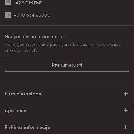
info@magre.lt
+370 634 85000
Naujienlaiškio prenumerata
Noriu gauti išskirtinius pasiūlymus bei sužinoti apie akcijas
anksčiau nei kiti.
Prenumeruoti
Firminiai salonai
Firminiai baldų salonai Vilniuje
Apie mus
Firminiai baldų salonai Kaune
Apie mus
Firminiai salonai Klaipėdoje
Pirkimo informacija
Karjera