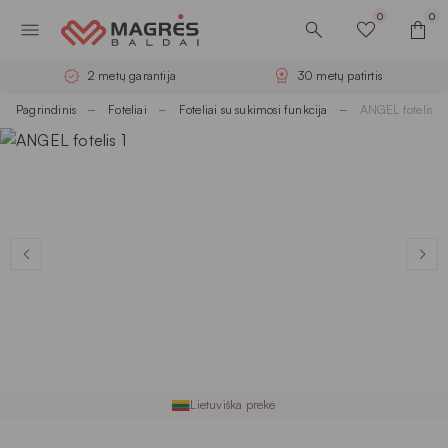
0
0
2 metų garantija
30 metų patirtis
Pagrindinis
Foteliai
Foteliai su sukimosi funkcija
ANGEL fotelis
Lietuviška prekė