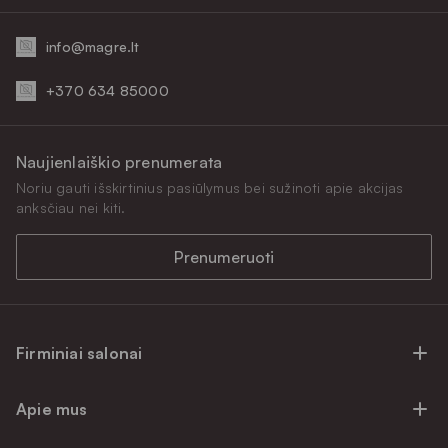
info@magre.lt
+370 634 85000
Naujienlaiškio prenumerata
Noriu gauti išskirtinius pasiūlymus bei sužinoti apie akcijas
anksčiau nei kiti.
Prenumeruoti
Firminiai salonai
Firminiai baldų salonai Vilniuje
Apie mus
Firminiai baldų salonai Kaune
Apie mus