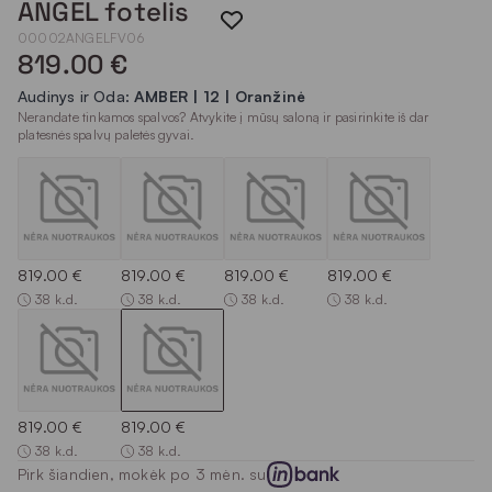
ANGEL fotelis
00002ANGELFV06
819.00 €
Audinys ir Oda:
AMBER | 12 | Oranžinė
Nerandate tinkamos spalvos? Atvykite į mūsų saloną ir pasirinkite iš dar
platesnės spalvų paletės gyvai.
819.00 €
819.00 €
819.00 €
819.00 €
38 k.d.
38 k.d.
38 k.d.
38 k.d.
819.00 €
819.00 €
38 k.d.
38 k.d.
Pirk šiandien, mokėk po 3 mėn. su