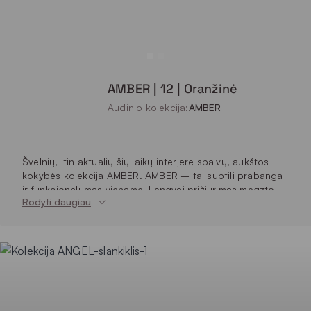
AMBER | 12 | Oranžinė
Audinio kolekcija:
AMBER
Švelnių, itin aktualių šių laikų interjere spalvų, aukštos
kokybės kolekcija AMBER. AMBER – tai subtili prabanga
ir funkcionalumas viename. Lengvai prižiūrimas megzto
Rodyti daugiau
aksomo audinys užtikrina ilgaamžiškumą bei atsparumą
dėmėms, todėl puikiai tinka intensyvaus naudojimo
baldams. Spalvų paletė – sodri ir elegantiška, su žemės
tonais bei prabangiais gilesniais atspalviais, kurie
suteikia interjerui šilumos ir rafinuotumo.
Gerai valosi
Vienspalvis audinys
Atsparesnis vandens įsigėrimui