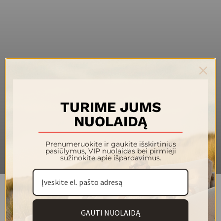
140
Plotis (cm)
440
Svoris (g/m²)
100 % poliesteris
Sudėtis
100 000
Martindeilo ciklai
4/5
Atsparumas šviesai
TURIME JUMS
4/5
Pilingas
NUOLAIDĄ
30 °
Plovimas
Prenumeruokite ir gaukite išskirtinius
pasiūlymus, VIP nuolaidas bei pirmieji
sužinokite apie išpardavimus.
Jauki ir praktiška išskirtinio dizaino kolekcija ANGEL.
GAUTI NUOLAIDĄ