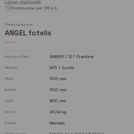
Lizingo skaičiuoklė
Pristatysime per 38 k.d.
Prekės aprašymas
ANGEL fotelis
AMBER | 12 | Oranžinė
Audinys ir Oda:
M13 | Juoda
Metalas:
900 mm
Plotis:
900 mm
Aukštis:
890 mm
Gylis:
40.14 kg
Svoris:
Metalas
Kojelės:
Foteliai su sukimosi funkcija
Prekės grupė: