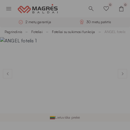
0
0
2 metų garantija
30 metų patirtis
Pagrindinis
Foteliai
Foteliai su sukimosi funkcija
ANGEL fotelis
Lietuviška prekė