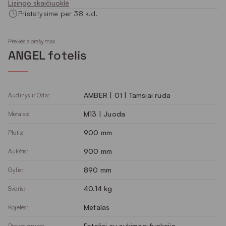
Lizingo skaičiuoklė
Pristatysime per 38 k.d.
Prekės aprašymas
ANGEL fotelis
AMBER | 01 | Tamsiai ruda
Audinys ir Oda:
M13 | Juoda
Metalas:
900 mm
Plotis:
900 mm
Aukštis:
890 mm
Gylis:
40.14 kg
Svoris:
Metalas
Kojelės:
Foteliai su sukimosi funkcija
Prekės grupė: