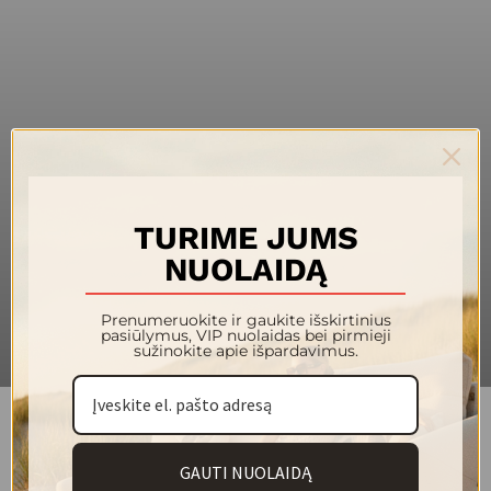
140
Plotis (cm)
440
Svoris (g/m²)
100 % poliesteris
Sudėtis
100 000
Martindeilo ciklai
4/5
Atsparumas šviesai
TURIME JUMS
4/5
Pilingas
NUOLAIDĄ
30 °
Plovimas
Prenumeruokite ir gaukite išskirtinius
pasiūlymus, VIP nuolaidas bei pirmieji
sužinokite apie išpardavimus.
Jauki ir praktiška išskirtinio dizaino kolekcija ANGEL.
GAUTI NUOLAIDĄ