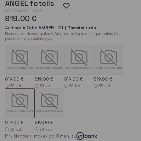
ANGEL fotelis
00002ANGELFV05
819.00 €
Audinys ir Oda:
AMBER | 01 | Tamsiai ruda
Nerandate tinkamos spalvos? Atvykite į mūsų saloną ir pasirinkite iš dar
platesnės spalvų paletės gyvai.
819.00 €
819.00 €
819.00 €
819.00 €
38 k.d.
38 k.d.
38 k.d.
38 k.d.
819.00 €
819.00 €
38 k.d.
38 k.d.
Pirk šiandien, mokėk po 3 mėn. su