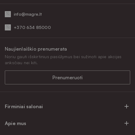
info@magre.lt
+370 634 85000
Naujienlaiškio prenumerata
Noriu gauti išskirtinius pasiūlymus bei sužinoti apie akcijas
anksčiau nei kiti.
Prenumeruoti
Firminiai salonai
Firminiai baldų salonai Vilniuje
Apie mus
Firminiai baldų salonai Kaune
Apie mus