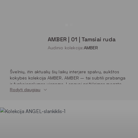
AMBER | 01 | Tamsiai ruda
Audinio kolekcija:
AMBER
Švelnių, itin aktualių šių laikų interjere spalvų, aukštos
kokybės kolekcija AMBER. AMBER – tai subtili prabanga
ir funkcionalumas viename. Lengvai prižiūrimas megzto
Rodyti daugiau
aksomo audinys užtikrina ilgaamžiškumą bei atsparumą
dėmėms, todėl puikiai tinka intensyvaus naudojimo
baldams. Spalvų paletė – sodri ir elegantiška, su žemės
tonais bei prabangiais gilesniais atspalviais, kurie
suteikia interjerui šilumos ir rafinuotumo.
Gerai valosi
Vienspalvis audinys
Atsparesnis vandens įsigėrimui