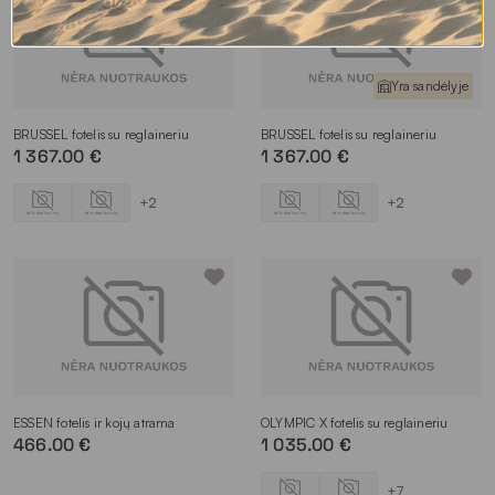
Yra sandėlyje
BRUSSEL fotelis su reglaineriu
BRUSSEL fotelis su reglaineriu
1 367.00 €
1 367.00 €
+2
+2
ESSEN fotelis ir kojų atrama
OLYMPIC X fotelis su reglaineriu
466.00 €
1 035.00 €
+7