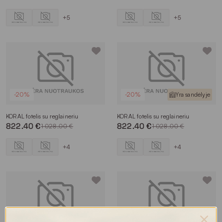
+5
+5
-20%
-20%
Yra sandėlyje
KORAL fotelis su reglaineriu
KORAL fotelis su reglaineriu
822.40 €
822.40 €
1 028.00 €
1 028.00 €
+4
+4