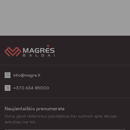
info@magre.lt
+370 634 85000
Naujienlaiškio prenumerata
Noriu gauti išskirtinius pasiūlymus bei sužinoti apie akcijas
anksčiau nei kiti.