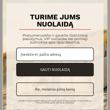
Yra sandėlyje
KORAL fotelis su reglaineriu
GRETA fotelis su reglaineriu
TURIME JUMS
1 028.00 €
998.00 €
NUOLAIDĄ
+4
+2
Prenumeruokite ir gaukite išskirtinius
pasiūlymus, VIP nuolaidas bei pirmieji
sužinokite apie išpardavimus.
-10%
Yra sandėlyje
GAUTI NUOLAIDĄ
VENERA fotelis su reglaineriu
BRUSSEL fotelis su reglaineriu
801.00 €
1 367.00 €
890.00 €
Ne, mokėsiu pilną kainą
+4
+2
Įvesdami savo el.pašto adresą sutinkate gauti Magrės baldai naujienlaiškius.
Prenumeratos galite bet kada atsisakyti.