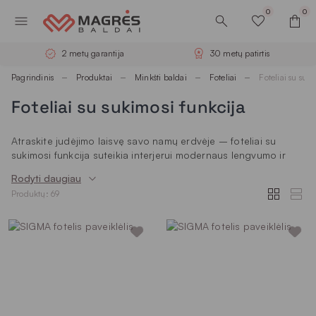
0
0
30 metų patirtis
Nemokamas pristatymas
Pagrindinis
Produktai
Minkšti baldai
Foteliai
Foteliai su suk
Foteliai su sukimosi funkcija
Atraskite judėjimo laisvę savo namų erdvėje – foteliai su
sukimosi funkcija suteikia interjerui modernaus lengvumo ir
nevaržomo komforto pojūtį. Šie kokybiškas dizaino linijas
Rodyti daugiau
puoselėjantys baldai leidžia lengvai keisti kryptį ir kuria
Produktų: 69
estetišką poilsio zoną, kurią lengva pritaikyti prie Jūsų
gyvenimo būdo.
Foteliai su sukimosi mechanizmu mūsų
asortimente
Kiekvienas besisukantis fotelis – tai minkštas ir itin patogus
pasirinkimas Jūsų poilsiui. Kolekcijoje dominuoja tiek dideli bei
prabangūs akcentai, tiek maži sukami foteliai, pasižymintys