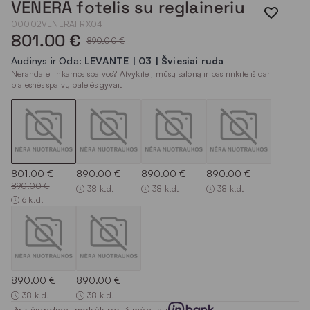
VENERA fotelis su reglaineriu
00002VENERAFRX04
801.00 €
890.00 €
Audinys ir Oda:
LEVANTE | 03 | Šviesiai ruda
Nerandate tinkamos spalvos? Atvykite į mūsų saloną ir pasirinkite iš dar
platesnės spalvų paletės gyvai.
801.00 €
890.00 €
890.00 €
890.00 €
890.00 €
38 k.d.
38 k.d.
38 k.d.
6 k.d.
890.00 €
890.00 €
38 k.d.
38 k.d.
Pirk šiandien, mokėk po 3 mėn. su