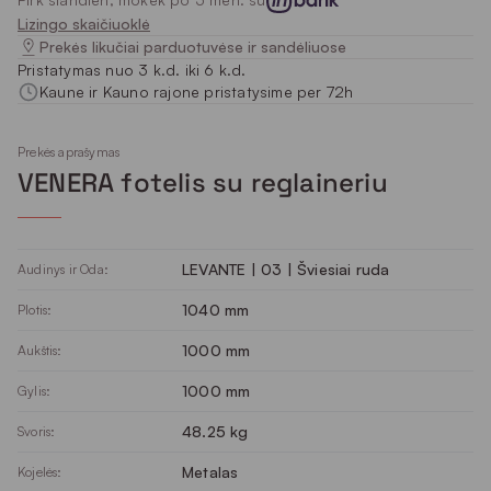
Lizingo skaičiuoklė
Prekės likučiai parduotuvėse ir sandėliuose
Pristatymas nuo 3 k.d. iki 6 k.d.
Kaune ir Kauno rajone pristatysime per 72h
Prekės aprašymas
VENERA fotelis su reglaineriu
LEVANTE | 03 | Šviesiai ruda
Audinys ir Oda:
1040 mm
Plotis:
1000 mm
Aukštis:
1000 mm
Gylis:
48.25 kg
Svoris:
Metalas
Kojelės: