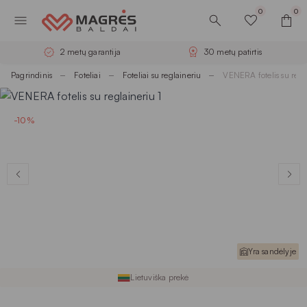
0
0
2 metų garantija
30 metų patirtis
Pagrindinis
Foteliai
Foteliai su reglaineriu
VENERA fotelis su regl
-10%
Yra sandėlyje
Lietuviška prekė