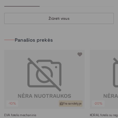
Žiūrėti visus
Panašios prekės
-10%
Yra sandėlyje
-20%
EVA fotelis mechaninis
KORAL fotelis su reg