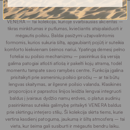
VENERA – tai kolekcija, kurioje svarbiausias akcentas –
tikras minkštumas ir putlumas, kviečiantis atsipalaiduoti ir
mėgautis poilsiu. Baldai pasižymi užapvalintomis
formomis, kurios sukuria šiltą, apgaubiantį pojūtį ir suteikia
komforto kiekvienam šeimos nariui. Ypatingą dėmesį pelno
foteliai su poilsio mechanizmu – pasirinkus šią versiją
galima patogiai atlošti atlošą ir pakelti kojų atramą, todėl
momentu tampate savo ramybės centre. Funkcija įgalina
prisitaikyti prie asmeninių poilsio įpročių – ar tai būtų
lengvas skaitymas, ar ilgesnė poilsio valanda. Klasikinės
proporcijos ir paprastos linijos leidžia lengvai integruoti
baldus į įvairaus dydžio namų erdves, o platus audinių
pasirinkimas suteikia galimybę pritaikyti VENERA baldus
prie skirtingų interjero stilių. Ši kolekcija skirta tiems, kurie
vertina kasdienį patogumą, jaukumą ir šiltą atmosferą – tai
vieta, kur šeima gali susiburti ir mėgautis bendru laiku.