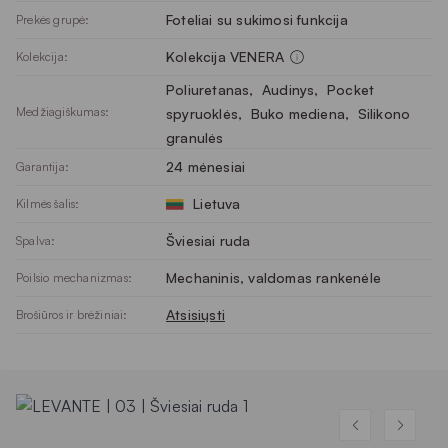
Foteliai su sukimosi funkcija
Prekės grupė:
Kolekcija VENERA
Kolekcija:
Poliuretanas
, 
Audinys
, 
Pocket
Medžiagiškumas:
spyruoklės
, 
Buko mediena
, 
Silikono
granulės
24 mėnesiai
Garantija:
Lietuva
Kilmės šalis:
Šviesiai ruda
Spalva:
Mechaninis, valdomas rankenėle
Poilsio mechanizmas:
Atsisiųsti
Brošiūros ir brėžiniai: