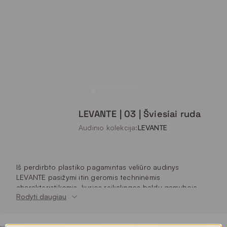
LEVANTE | 03 | Šviesiai ruda
Audinio kolekcija:
LEVANTE
Iš perdirbto plastiko pagamintas veliūro audinys
LEVANTE pasižymi itin geromis techninėmis
charakteristikomis, kurios reikalingos baldų gamyboje.
Rodyti daugiau
Audinys labai tvirtas, atsparus trinčiai, vandens įsigėrimui
ir saulės spindulių poveikiui. Gausi spalvų paletė nuo
baltų iki tamsiai pilkų ir juodų atspalvių įtraukia ir itin