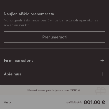
Naujienlaiškio prenumerata
Noriu gauti išskirtinius pasiūlymus bei sužinoti apie akcijas
anksčiau nei kiti.
Prenumeruoti
Firminiai salonai
Firminiai baldų salonai Vilniuje
Apie mus
Firminiai baldų salonai Kaune
Apie mus
Firminiai salonai Klaipėdoje
Pirkimo informacija
Nemokamas pristatymas nuo 1990 €
Karjera
Firminiai baldų salonai Alytuje
Privatumo politika
Atsiliepimai
Prekių priežiūra ir garantija
801.00 €
Viso
890.00 €
Prekių atsiėmimo punktai
Pirkimo sąlygos
Parama