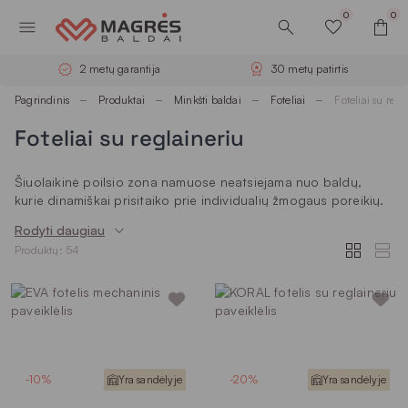
0
0
2 metų garantija
30 metų patirtis
Pagrindinis
Produktai
Minkšti baldai
Foteliai
Foteliai su regl
Foteliai su reglaineriu
Šiuolaikinė poilsio zona namuose neatsiejama nuo baldų,
kurie dinamiškai prisitaiko prie individualių žmogaus poreikių.
Foteliai su reglaineriu yra vienas geriausių pasirinkimų
Rodyti daugiau
ieškantiems ergonomikos, funkcionalumo ir prabangos derinio
Produktų: 54
viename gaminyje. Šie išmanūs baldai leidžia mėgautis
kokybišku laiku skaitant knygą, žiūrint filmą ar tiesiog
snaudžiant po įtemptos darbo dienos. „Magrės baldų“
asortimente esantys foteliai su reglaineriu pasižymi
ilgaamžiškumu, moderniu dizainu bei stiliumi, o juos patogiai
užsakyti galite tiesiog internetu.
Kas yra reglaineris?
-10%
Yra sandėlyje
-20%
Yra sandėlyje