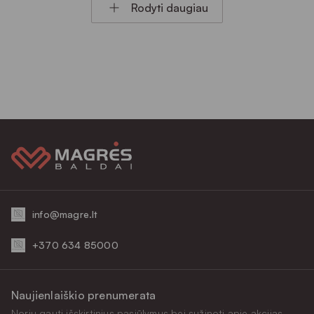
Rodyti daugiau
info@magre.lt
+370 634 85000
Naujienlaiškio prenumerata
Noriu gauti išskirtinius pasiūlymus bei sužinoti apie akcijas