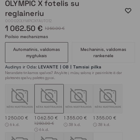
OLYMPIC X fotelis su
reglaineriu
00002OLYMPICXFAUTO12
1 062.50 €
1 250.00 €
Poilsio mechanizmas
Automatinis, valdomas
Mechaninis, valdomas
mygtukais
rankenėle
Audinys ir Oda:
LEVANTE | 08 | Tamsiai pilka
Nerandate tinkamos spalvos? Atvykite į mūsų saloną ir pasirinkite iš dar
platesnės spalvų paletės gyvai.
1 250.00 €
1 062.50 €
1 355.00 €
1 355.00 €
1 250.00 €
6 k.d.
38 k.d.
38 k.d.
6 k.d.