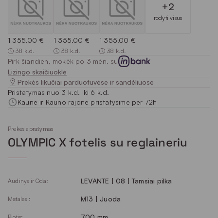
+2
rodyti visus
1 355.00 €
1 355.00 €
1 355.00 €
38 k.d.
38 k.d.
38 k.d.
Pirk šiandien, mokėk po 3 mėn. su
Lizingo skaičiuoklė
Prekės likučiai parduotuvėse ir sandėliuose
Pristatymas nuo 3 k.d. iki 6 k.d.
Kaune ir Kauno rajone pristatysime per 72h
Prekės aprašymas
OLYMPIC X fotelis su reglaineriu
LEVANTE | 08 | Tamsiai pilka
Audinys ir Oda:
M13 | Juoda
Metalas :
700 mm
Plotis: