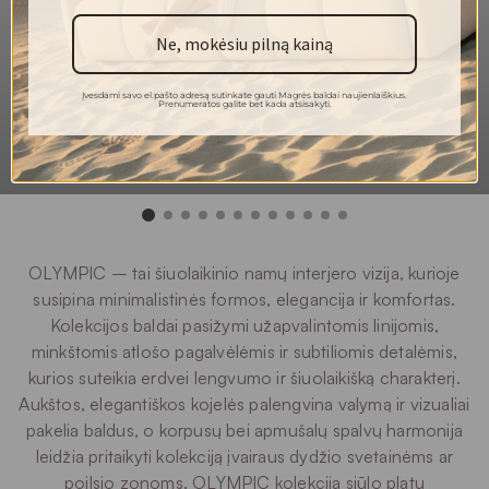
100 000
Martindeilo ciklai
Ne, mokėsiu pilną kainą
5
Atsparumas šviesai
Įvesdami savo el.pašto adresą sutinkate gauti Magrės baldai naujienlaiškius.
4/5
Pilingas
Prenumeratos galite bet kada atsisakyti.
30 °C
Plovimas
OLYMPIC – tai šiuolaikinio namų interjero vizija, kurioje
susipina minimalistinės formos, elegancija ir komfortas.
Kolekcijos baldai pasižymi užapvalintomis linijomis,
minkštomis atlošo pagalvėlėmis ir subtiliomis detalėmis,
kurios suteikia erdvei lengvumo ir šiuolaikišką charakterį.
Aukštos, elegantiškos kojelės palengvina valymą ir vizualiai
pakelia baldus, o korpusų bei apmušalų spalvų harmonija
leidžia pritaikyti kolekciją įvairaus dydžio svetainėms ar
poilsio zonoms. OLYMPIC kolekcija siūlo platų