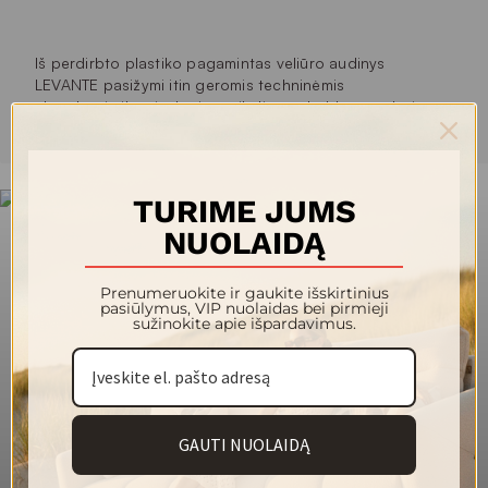
Iš perdirbto plastiko pagamintas veliūro audinys
LEVANTE pasižymi itin geromis techninėmis
charakteristikomis, kurios reikalingos baldų gamyboje.
Rodyti daugiau
Audinys labai tvirtas, atsparus trinčiai, vandens įsigėrimui
ir saulės spindulių poveikiui. Gausi spalvų paletė nuo
baltų iki tamsiai pilkų ir juodų atspalvių įtraukia ir itin
ryškias spalvas.
TURIME JUMS
Sudėtyje yra perdirbto pluošto
NUOLAIDĄ
Vienspalvis audinys
Gerai valosi
Prenumeruokite ir gaukite išskirtinius
Atsparesnis ugniai
pasiūlymus, VIP nuolaidas bei pirmieji
Atsparesnis vandens įsigėrimui
sužinokite apie išpardavimus.
Pliušinis audinys
140
Plotis (cm)
410
Svoris (g/m²)
GAUTI NUOLAIDĄ
100 % perdirbtas poliesteris
Sudėtis