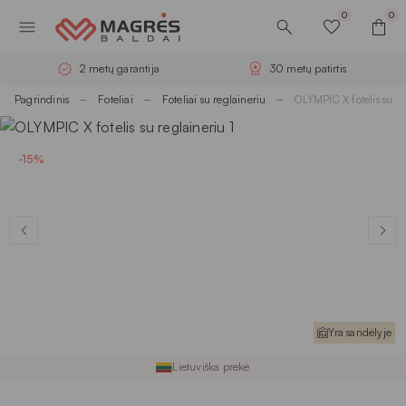
0
0
2 metų garantija
30 metų patirtis
Pagrindinis
Foteliai
Foteliai su reglaineriu
OLYMPIC X fotelis su re
-15%
Yra sandėlyje
Lietuviška prekė