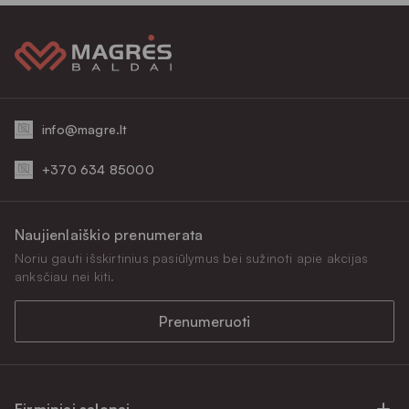
info@magre.lt
+370 634 85000
Naujienlaiškio prenumerata
Noriu gauti išskirtinius pasiūlymus bei sužinoti apie akcijas
anksčiau nei kiti.
Prenumeruoti
Firminiai salonai