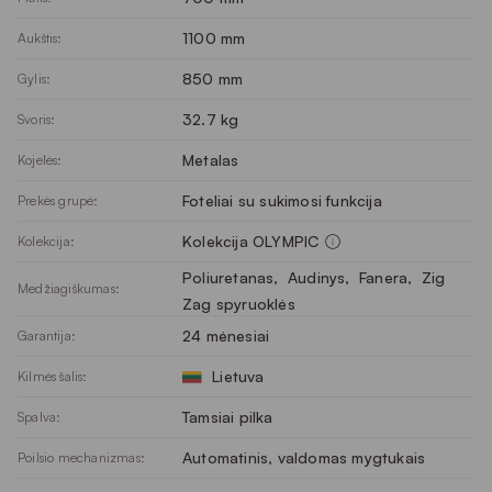
1100 mm
Aukštis:
850 mm
Gylis:
32.7 kg
Svoris:
Metalas
Kojelės:
Foteliai su sukimosi funkcija
Prekės grupė:
Kolekcija OLYMPIC
Kolekcija:
Poliuretanas
, 
Audinys
, 
Fanera
, 
Zig
Medžiagiškumas:
Zag spyruoklės
24 mėnesiai
Garantija:
Lietuva
Kilmės šalis:
Tamsiai pilka
Spalva:
Automatinis, valdomas mygtukais
Poilsio mechanizmas: