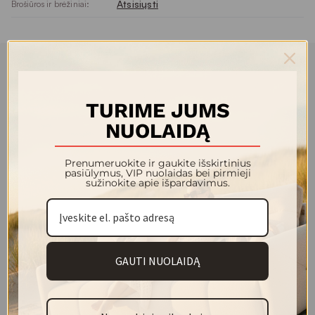
Atsisiųsti
Brošiūros ir brėžiniai:
TURIME JUMS
NUOLAIDĄ
Prenumeruokite ir gaukite išskirtinius
pasiūlymus, VIP nuolaidas bei pirmieji
sužinokite apie išpardavimus.
NOW OR NEVER | 06 | Smėlinė
GAUTI NUOLAIDĄ
Audinio kolekcija:
NOW OR NEVER