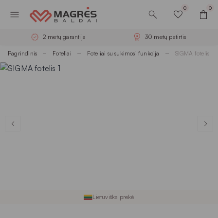
0
0
2 metų garantija
30 metų patirtis
Pagrindinis
Foteliai
Foteliai su sukimosi funkcija
SIGMA fotelis
Lietuviška prekė