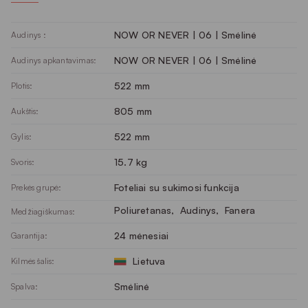
NOW OR NEVER | 06 | Smėlinė
Audinys :
NOW OR NEVER | 06 | Smėlinė
Audinys apkantavimas:
522 mm
Plotis:
805 mm
Aukštis:
522 mm
Gylis:
15.7 kg
Svoris:
Foteliai su sukimosi funkcija
Prekės grupė:
Poliuretanas
, 
Audinys
, 
Fanera
Medžiagiškumas:
24 mėnesiai
Garantija:
Lietuva
Kilmės šalis:
Smėlinė
Spalva: