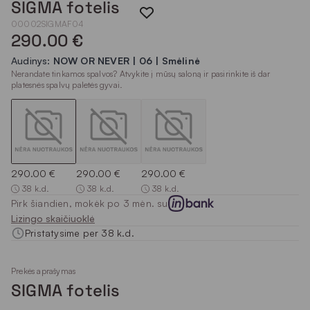
SIGMA fotelis
00002SIGMAF04
290.00 €
Audinys:
NOW OR NEVER | 06 | Smėlinė
Nerandate tinkamos spalvos? Atvykite į mūsų saloną ir pasirinkite iš dar
platesnės spalvų paletės gyvai.
290.00 €
290.00 €
290.00 €
38 k.d.
38 k.d.
38 k.d.
Pirk šiandien, mokėk po 3 mėn. su
Lizingo skaičiuoklė
Pristatysime per 38 k.d.
Prekės aprašymas
SIGMA fotelis