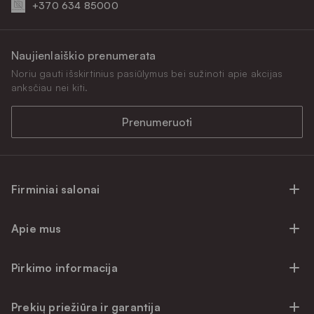
+370 634 85000
Naujienlaiškio prenumerata
Noriu gauti išskirtinius pasiūlymus bei sužinoti apie akcijas
anksčiau nei kiti.
Prenumeruoti
Firminiai salonai
Firminiai baldų salonai Vilniuje
Apie mus
Firminiai baldų salonai Kaune
Apie mus
Firminiai salonai Klaipėdoje
Pirkimo informacija
Karjera
Firminiai baldų salonai Alytuje
Privatumo politika
Atsiliepimai
Prekių priežiūra ir garantija
Prekių atsiėmimo punktai