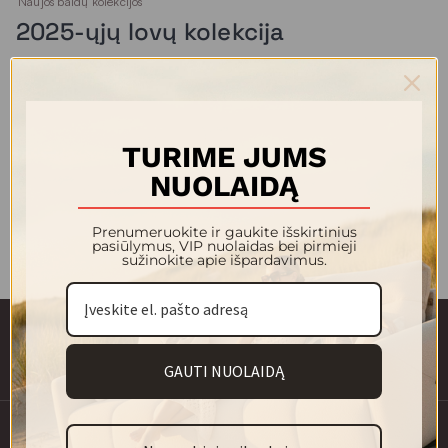
Naujos baldų kolekcijos
2025-ųjų lovų kolekcija
Pristatome naująją MAGRĖS BALDŲ miegamojo lovų
kolekciją 2025 – šešis unikalius modelius, sukurtus
atsižvelgiant į šiuolaikinio žmogaus poreikius ir estetiką.
TURIME JUMS
Skaityti plačiau
NUOLAIDĄ
Prenumeruokite ir gaukite išskirtinius
pasiūlymus, VIP nuolaidas bei pirmieji
sužinokite apie išpardavimus.
GAUTI NUOLAIDĄ
info@magre.lt