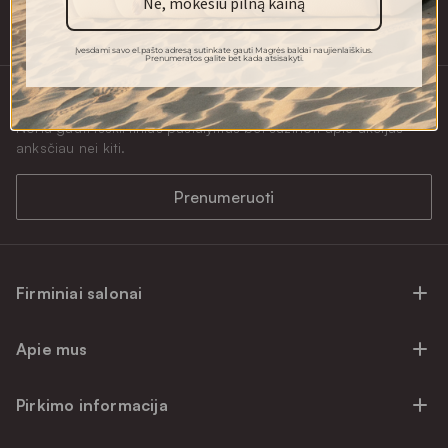
Ne, mokėsiu pilną kainą
+370 634 85000
Įvesdami savo el.pašto adresą sutinkate gauti Magrės baldai naujienlaiškius.
Prenumeratos galite bet kada atsisakyti.
Naujienlaiškio prenumerata
Noriu gauti išskirtinius pasiūlymus bei sužinoti apie akcijas
anksčiau nei kiti.
Prenumeruoti
Firminiai salonai
Firminiai baldų salonai Vilniuje
Apie mus
Firminiai baldų salonai Kaune
Apie mus
Firminiai salonai Klaipėdoje
Pirkimo informacija
Karjera
Firminiai baldų salonai Alytuje
Privatumo politika