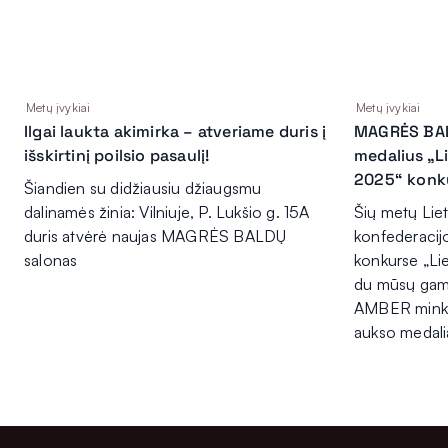
Metų įvykiai
Metų įvykiai
Ilgai laukta akimirka – atveriame duris į
MAGRĖS BAL
išskirtinį poilsio pasaulį!
medalius „L
2025“ konk
Šiandien su didžiausiu džiaugsmu
dalinamės žinia: Vilniuje, P. Lukšio g. 15A
Šių metų Lie
duris atvėrė naujas MAGRĖS BALDŲ
konfederacij
salonas
konkurse „L
du mūsų gami
AMBER minkšt
aukso medalia