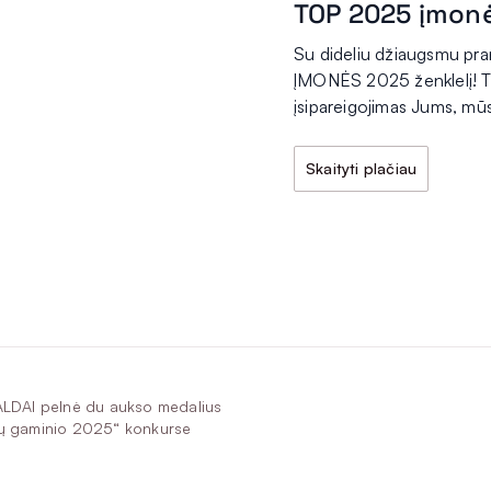
TOP 2025 įmon
Su dideliu džiaugsmu p
ĮMONĖS 2025 ženklelį! Ta
įsipareigojimas Jums, mū
Skaityti plačiau