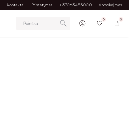
Kontaktai
Pristatymas
+37063485000
Apmokėjimas
0
0
Paieška