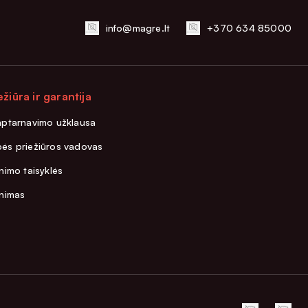
info@magre.lt
+370 634 85000
ežiūra ir garantija
aptarnavimo užklausa
ės priežiūros vadovas
nimo taisyklės
inimas