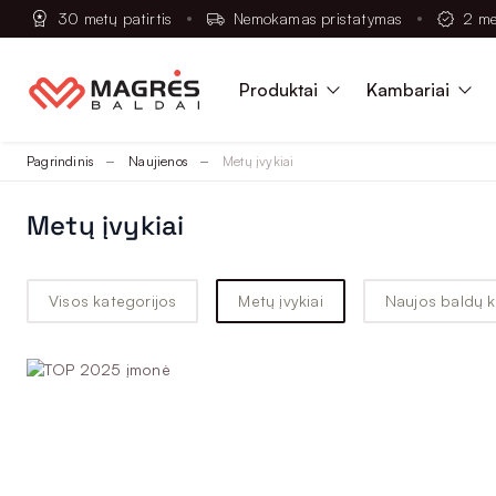
30 metų patirtis
Nemokamas pristatymas
2 me
Produktai
Kambariai
Pagrindinis
Naujienos
Metų įvykiai
Metų įvykiai
Visos kategorijos
Metų įvykiai
Naujos baldų k