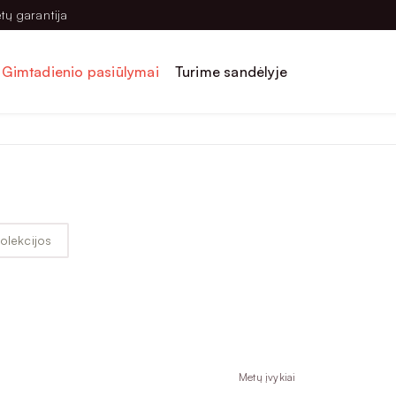
tų garantija
Gimtadienio pasiūlymai
Turime sandėlyje
olekcijos
Metų įvykiai