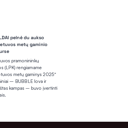
DAI pelnė du aukso
ietuvos metų gaminio
urse
tuvos pramonininkų
os (LPK) rengiamame
ietuvos metų gaminys 2025“
niai – BUBBLE lova ir
as kampas – buvo įvertinti
is.