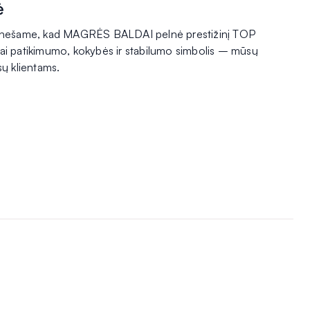
ė
ranešame, kad MAGRĖS BALDAI pelnė prestižinį TOP
i patikimumo, kokybės ir stabilumo simbolis – mūsų
sų klientams.