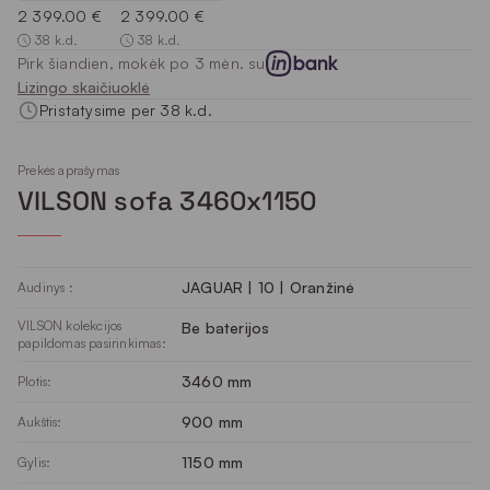
2 399.00 €
2 399.00 €
38 k.d.
38 k.d.
Pirk šiandien, mokėk po 3 mėn. su
Lizingo skaičiuoklė
Pristatysime per 38 k.d.
Prekės aprašymas
VILSON sofa 3460x1150
JAGUAR | 10 | Oranžinė
Audinys :
VILSON kolekcijos
Be baterijos
papildomas pasirinkimas:
3460 mm
Plotis:
900 mm
Aukštis:
1150 mm
Gylis: