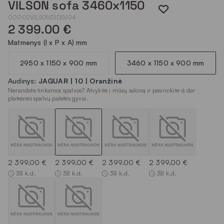
VILSON sofa 3460x1150
00002VILSONDIDSV04
2 399.00 €
Matmenys (I x P x A) mm
2950 x 1150 x 900 mm
3460 x 1150 x 900 mm
Audinys:
JAGUAR | 10 | Oranžinė
Nerandate tinkamos spalvos? Atvykite į mūsų saloną ir pasirinkite iš dar
platesnės spalvų paletės gyvai.
2 399.00 €
2 399.00 €
2 399.00 €
2 399.00 €
38 k.d.
38 k.d.
38 k.d.
38 k.d.