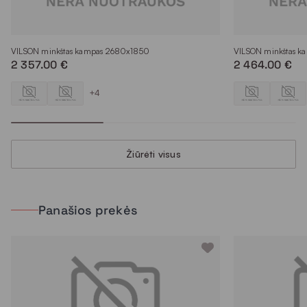
VILSON minkštas kampas 2680x1850
VILSON minkštas k
2 357.00 €
2 464.00 €
+4
Žiūrėti visus
Panašios prekės