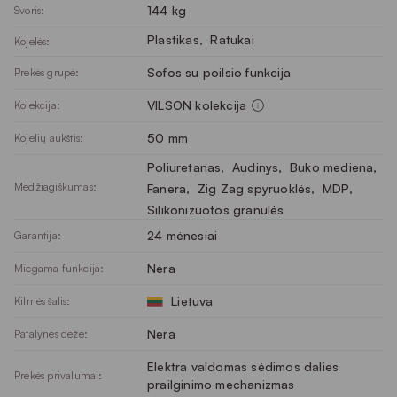
144 kg
Svoris:
Plastikas
, 
Ratukai
Kojelės:
Sofos su poilsio funkcija
Prekės grupė:
VILSON kolekcija
Kolekcija:
50 mm
Kojelių aukštis:
Poliuretanas
, 
Audinys
, 
Buko mediena
, 
Medžiagiškumas:
Fanera
, 
Zig Zag spyruoklės
, 
MDP
, 
Silikonizuotos granulės
24 mėnesiai
Garantija:
Nėra
Miegama funkcija:
Lietuva
Kilmės šalis:
Nėra
Patalynės dėžė:
Elektra valdomas sėdimos dalies
Prekės privalumai:
prailginimo mechanizmas