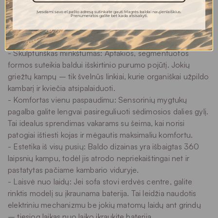
konstrukcija sukuria vizualų lengvumą ir harmoniją jūsų
Įvesdami savo el.pašto adresą sutinkate gauti Magrės baldai naujienlaiškius.
Prenumeratos galite bet kada atsisakyti.
namų erdvėje.
Kuo išskirtinė VILSON kolekcija?
- Skulptūriškas minkštumas: Aptakios, segmentuotos
formos suteikia baldui išskirtinio purumo pojūtį. Jokių
griežtų kampų – tik švelnūs linkiai, kurie organiškai užpildo
kambarį ir kviečia atsipalaiduoti.
- Komfortas vienu paspaudimu: Sensorinių mygtukų
pagalba galite lengvai pasireguliuoti sėdimosios dalies gylį.
Tai idealus sprendimas vakarams su šeima, kai norisi
patogiai ištiesti kojas ir mėgautis maksimaliu komfortu.
- Estetika iš visų pusių: Baldo dizainas yra išbaigtas 360
laipsnių kampu, todėl jis atrodo nepriekaištingai net ir
pastatytas pačiame kambario viduryje.
- Laisvė nuo laidų: Jei sofa stovi erdvės centre, galite
rinktis modelį su įkraunama baterija. Tai leidžia naudotis
elektriniu mechanizmu be jokių matomų laidų ant grindų
– tiesiog laikas nuo laiko įkraukite bateriją.