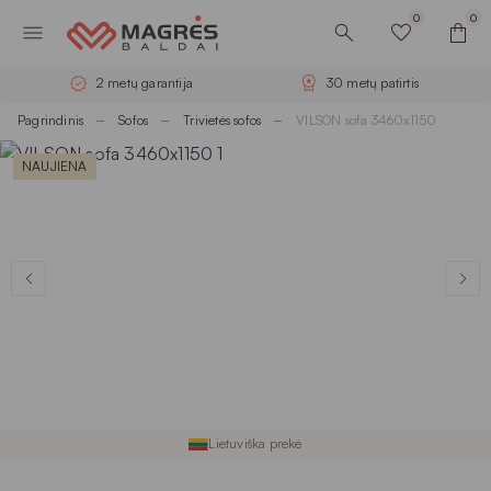
0
0
2 metų garantija
30 metų patirtis
Pagrindinis
Sofos
Trivietės sofos
VILSON sofa 3460x1150
NAUJIENA
Lietuviška prekė