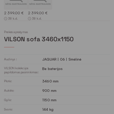
2 399.00 €
2 399.00 €
38 k.d.
38 k.d.
Prekės aprašymas
VILSON sofa 3460x1150
JAGUAR | 06 | Smėlinė
Audinys :
VILSON kolekcijos
Be baterijos
papildomas pasirinkimas:
3460 mm
Plotis:
900 mm
Aukštis:
1150 mm
Gylis:
144 kg
Svoris: