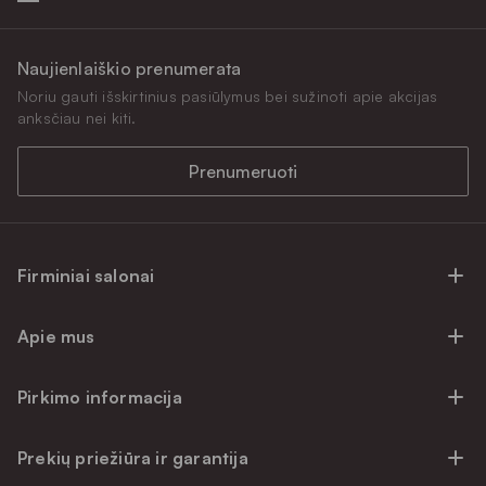
Naujienlaiškio prenumerata
Noriu gauti išskirtinius pasiūlymus bei sužinoti apie akcijas
anksčiau nei kiti.
Prenumeruoti
Firminiai salonai
Firminiai baldų salonai Vilniuje
Apie mus
Firminiai baldų salonai Kaune
Apie mus
Firminiai salonai Klaipėdoje
Pirkimo informacija
Karjera
Firminiai baldų salonai Alytuje
Privatumo politika
Atsiliepimai
Prekių priežiūra ir garantija
Prekių atsiėmimo punktai
Pirkimo sąlygos