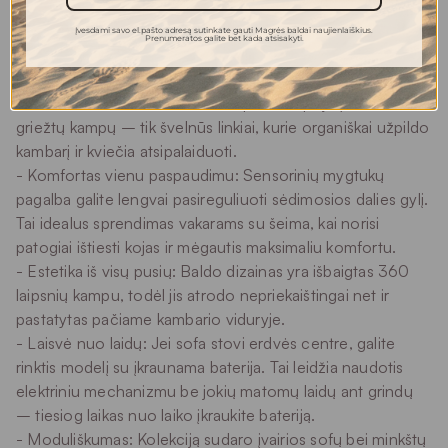
namų erdvėje.
Įvesdami savo el.pašto adresą sutinkate gauti Magrės baldai naujienlaiškius.
Prenumeratos galite bet kada atsisakyti.
Kuo išskirtinė VILSON kolekcija?
- Skulptūriškas minkštumas: Aptakios, segmentuotos
formos suteikia baldui išskirtinio purumo pojūtį. Jokių
griežtų kampų – tik švelnūs linkiai, kurie organiškai užpildo
kambarį ir kviečia atsipalaiduoti.
- Komfortas vienu paspaudimu: Sensorinių mygtukų
pagalba galite lengvai pasireguliuoti sėdimosios dalies gylį.
Tai idealus sprendimas vakarams su šeima, kai norisi
patogiai ištiesti kojas ir mėgautis maksimaliu komfortu.
- Estetika iš visų pusių: Baldo dizainas yra išbaigtas 360
laipsnių kampu, todėl jis atrodo nepriekaištingai net ir
pastatytas pačiame kambario viduryje.
- Laisvė nuo laidų: Jei sofa stovi erdvės centre, galite
rinktis modelį su įkraunama baterija. Tai leidžia naudotis
elektriniu mechanizmu be jokių matomų laidų ant grindų
– tiesiog laikas nuo laiko įkraukite bateriją.
- Moduliškumas: Kolekciją sudaro įvairios sofų bei minkštų