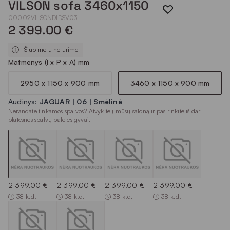
VILSON sofa 3460x1150
00002VILSONDIDSV03
2 399.00 €
Šiuo metu neturime
Matmenys (I x P x A) mm
2950 x 1150 x 900 mm
3460 x 1150 x 900 mm
Audinys:
JAGUAR | 06 | Smėlinė
Nerandate tinkamos spalvos? Atvykite į mūsų saloną ir pasirinkite iš dar
platesnės spalvų paletės gyvai.
2 399.00 €
2 399.00 €
2 399.00 €
2 399.00 €
38 k.d.
38 k.d.
38 k.d.
38 k.d.