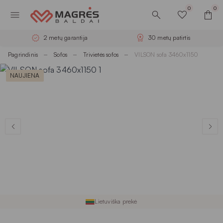
0
0
2 metų garantija
30 metų patirtis
Pagrindinis
Sofos
Trivietės sofos
VILSON sofa 3460x1150
NAUJIENA
Lietuviška prekė