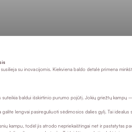
sis
susilieja su inovacijomis. Kiekviena baldo detalė primena minkšt
eikia baldui išskirtinio purumo pojūtį. Jokių griežtų kampų – tik
ite lengvai pasireguliuoti sėdimosios dalies gylį. Tai idealus sp
psnių kampu, todėl jis atrodo nepriekaištingai net ir pastatytas 