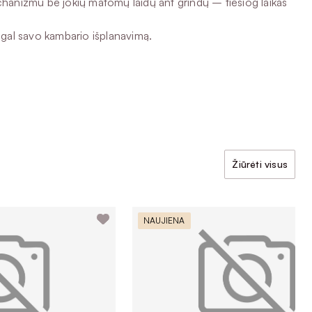
 mechanizmu be jokių matomų laidų ant grindų – tiesiog laikas
pagal savo kambario išplanavimą.
Žiūrėti visus
NAUJIENA