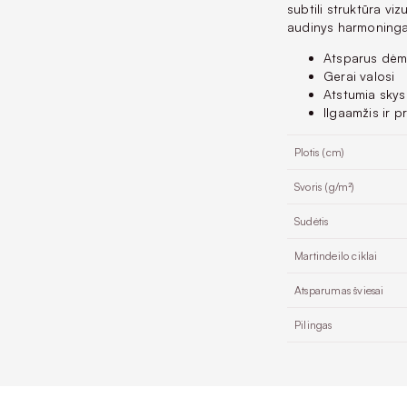
subtili struktūra vi
audinys harmoningai
Atsparus dė
Gerai valosi
Atstumia skys
Ilgaamžis ir p
Plotis (cm)
Svoris (g/m²)
Sudėtis
Martindeilo ciklai
Atsparumas šviesai
Pilingas