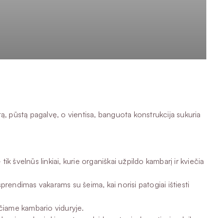
ą, pūstą pagalvę, o vientisa, banguota konstrukcija sukuria
 švelnūs linkiai, kurie organiškai užpildo kambarį ir kviečia
rendimas vakarams su šeima, kai norisi patogiai ištiesti
pačiame kambario viduryje.