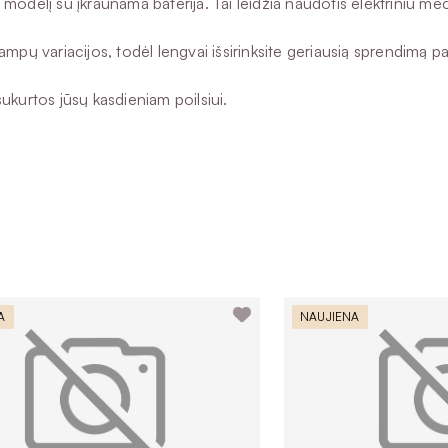
tis modelį su įkraunama baterija. Tai leidžia naudotis elektriniu
ampų variacijos, todėl lengvai išsirinksite geriausią sprendimą 
ukurtos jūsų kasdieniam poilsiui.
A
NAUJIENA