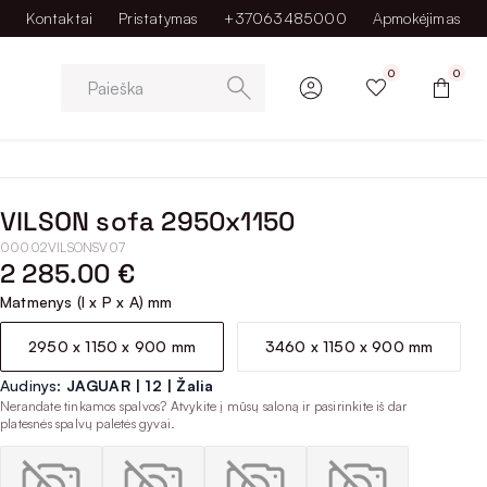
Kontaktai
Pristatymas
+37063485000
Apmokėjimas
0
0
Paieška
VILSON sofa 2950x1150
00002VILSONSV07
2 285.00 €
Matmenys (I x P x A) mm
2950 x 1150 x 900 mm
3460 x 1150 x 900 mm
Audinys:
JAGUAR | 12 | Žalia
Nerandate tinkamos spalvos? Atvykite į mūsų saloną ir pasirinkite iš dar
platesnės spalvų paletės gyvai.