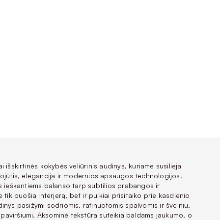
 išskirtinės kokybės veliūrinis audinys, kuriame susilieja
ojūtis, elegancija ir modernios apsaugos technologijos.
s ieškantiems balanso tarp subtilios prabangos ir
tik puošia interjerą, bet ir puikiai prisitaiko prie kasdienio
inys pasižymi sodriomis, rafinuotomis spalvomis ir švelniu,
ui paviršiumi. Aksominė tekstūra suteikia baldams jaukumo, o