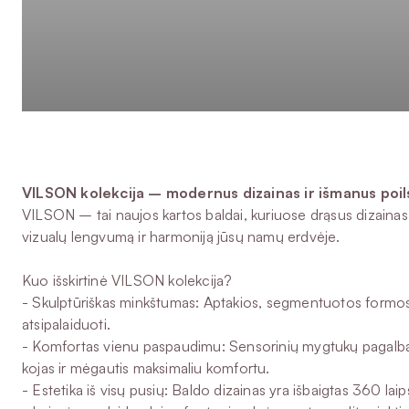
VILSON kolekcija – modernus dizainas ir išmanus poil
VILSON – tai naujos kartos baldai, kuriuose drąsus dizainas 
vizualų lengvumą ir harmoniją jūsų namų erdvėje.
Kuo išskirtinė VILSON kolekcija?
- Skulptūriškas minkštumas: Aptakios, segmentuotos formos sut
atsipalaiduoti.
- Komfortas vienu paspaudimu: Sensorinių mygtukų pagalba gal
kojas ir mėgautis maksimaliu komfortu.
- Estetika iš visų pusių: Baldo dizainas yra išbaigtas 360 lai