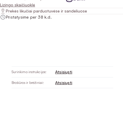
Lizingo skaičiuoklė
Prekės likučiai parduotuvėse ir sandėliuose
Pristatysime per 38 k.d.
Atsisiųsti
Surinkimo instrukcijos:
Atsisiųsti
Brošiūros ir brėžiniai: