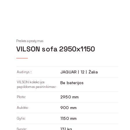
Prekės aprašymas
VILSON sofa 2950x1150
JAGUAR | 12 | Žalia
Audinys :
VILSON kolekcijos
Be baterijos
papildomas pasirinkimas:
2950 mm
Plotis:
900 mm
Aukštis:
1150 mm
Gylis:
131 kg
Svoris: