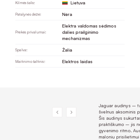
Lietuva
Kilmės šalis:
Nėra
Patalynės dėžė:
Elektra valdomas sėdimos
dalies prailginimo
Prekės privalumai:
mechanizmas
Žalia
Spalva:
Elektros laidas
Maitinimo šaltinis:
Jaguar audinys – tai
švelnus aksominis p
Šis audinys sukurta
praktiškumo – jis ne 
gyvenimo ritmo. Aud
maloniu prisilietim