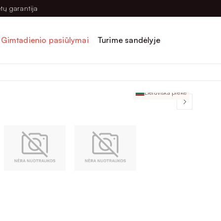
tų garantija
Gimtadienio pasiūlymai
Turime sandėlyje
Lietuviška prekė