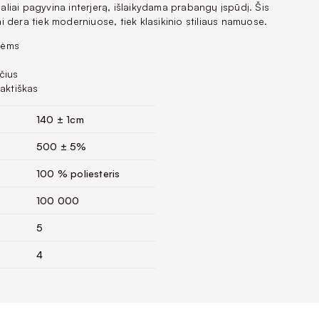
zualiai pagyvina interjerą, išlaikydama prabangų įspūdį. Šis
 dera tiek moderniuose, tiek klasikinio stiliaus namuose.
mėms
čius
raktiškas
140 ± 1cm
500 ± 5%
100 % poliesteris
100 000
5
4