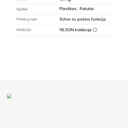
Plastikas
, 
Ratukai
Kojelės:
Sofos su poilsio funkcija
Prekės grupė:
VILSON kolekcija
Kolekcija: