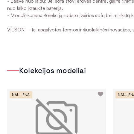
- Laisvė nuo laidų: Jei sofa stovi erdvės centre, galite rink
nuo laiko įkraukite bateriją.
- Moduliškumas: Kolekciją sudaro įvairios sofų bei minkštų k
VILSON – tai apgalvotos formos ir šiuolaikinės inovacijos, s
Kolekcijos modeliai
NAUJIENA
NAUJIEN