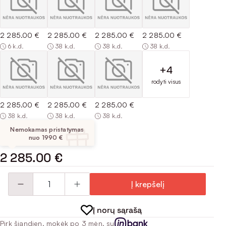
2 285.00 €
2 285.00 €
2 285.00 €
2 285.00 €
6 k.d.
38 k.d.
38 k.d.
38 k.d.
+4
rodyti visus
2 285.00 €
2 285.00 €
2 285.00 €
38 k.d.
38 k.d.
38 k.d.
Nemokamas pristatymas
nuo 1990 €
2 285.00 €
Į krepšelį
Į norų sąrašą
Pirk šiandien, mokėk po 3 mėn. su