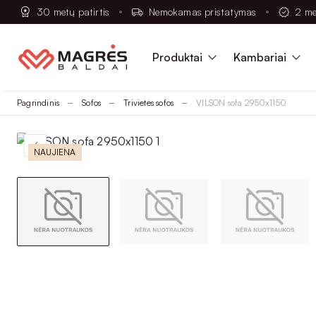
30 metų patirtis
Nemokamas pristatymas
2 me
Produktai
Kambariai
Pagrindinis
Sofos
Trivietės sofos
VILSON sofa 2950x1150
NAUJIENA