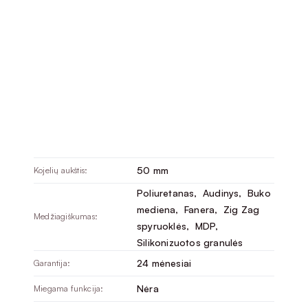
50 mm
Kojelių aukštis:
Poliuretanas
, 
Audinys
, 
Buko
mediena
, 
Fanera
, 
Zig Zag
Medžiagiškumas:
spyruoklės
, 
MDP
, 
Silikonizuotos granulės
24 mėnesiai
Garantija:
Nėra
Miegama funkcija: