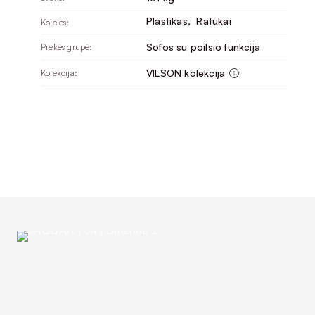
Plastikas
, 
Ratukai
Kojelės:
Sofos su poilsio funkcija
Prekės grupė:
VILSON kolekcija
Kolekcija: