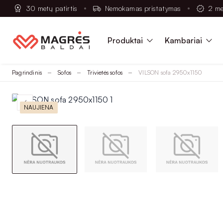
30 metų patirtis
Nemokamas pristatymas
2 me
Produktai
Kambariai
Pagrindinis
Sofos
Trivietės sofos
VILSON sofa 2950x1150
NAUJIENA