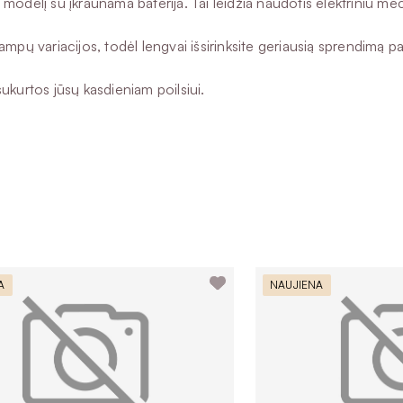
tis modelį su įkraunama baterija. Tai leidžia naudotis elektriniu
ampų variacijos, todėl lengvai išsirinksite geriausią sprendimą 
ukurtos jūsų kasdieniam poilsiui.
A
NAUJIENA