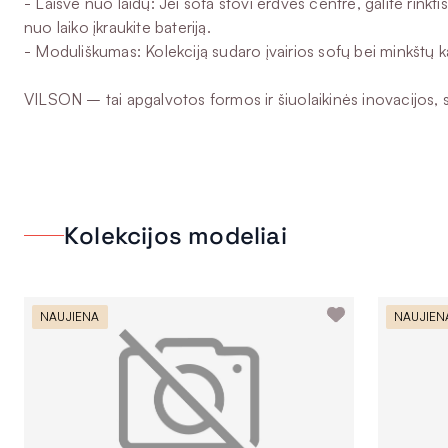
- Laisvė nuo laidų: Jei sofa stovi erdvės centre, galite rink
nuo laiko įkraukite bateriją.
- Moduliškumas: Kolekciją sudaro įvairios sofų bei minkštų k
VILSON – tai apgalvotos formos ir šiuolaikinės inovacijos, s
Kolekcijos modeliai
NAUJIENA
NAUJIEN