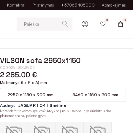
Kontaktai
Pristatymas
+37063485000
Apmokėjimas
0
0
Paieška
VILSON sofa 2950x1150
00002VILSONSV05
2 285.00 €
Matmenys (I x P x A) mm
2950 x 1150 x 900 mm
3460 x 1150 x 900 mm
Audinys:
JAGUAR | 04 | Smėlinė
Nerandate tinkamos spalvos? Atvykite į mūsų saloną ir pasirinkite iš dar
platesnės spalvų paletės gyvai.