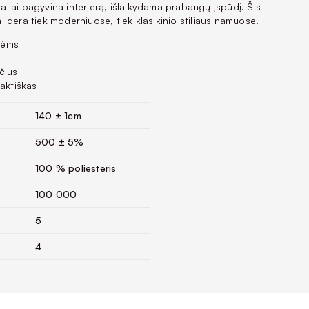
zualiai pagyvina interjerą, išlaikydama prabangų įspūdį. Šis
 dera tiek moderniuose, tiek klasikinio stiliaus namuose.
mėms
čius
raktiškas
140 ± 1cm
500 ± 5%
100 % poliesteris
100 000
5
4