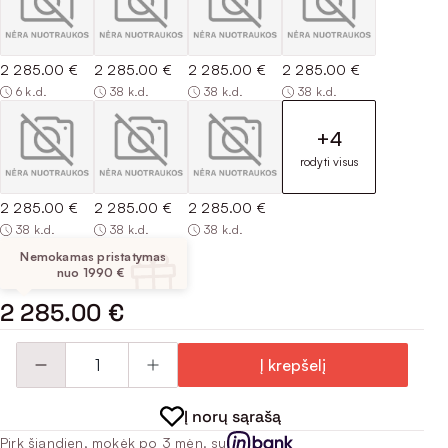
2 285.00 €
2 285.00 €
2 285.00 €
2 285.00 €
6 k.d.
38 k.d.
38 k.d.
38 k.d.
+4
rodyti visus
2 285.00 €
2 285.00 €
2 285.00 €
38 k.d.
38 k.d.
38 k.d.
Nemokamas pristatymas
nuo 1990 €
2 285.00 €
Į krepšelį
Į norų sąrašą
Pirk šiandien, mokėk po 3 mėn. su