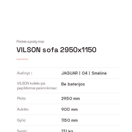
Prekės aprašymas
VILSON sofa 2950x1150
JAGUAR | 04 | Smėlinė
Audinys :
VILSON kolekcijos
Be baterijos
papildomas pasirinkimas:
2950 mm
Plotis:
900 mm
Aukštis:
1150 mm
Gylis:
131 kg
Svoris: