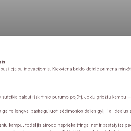
sis
susilieja su inovacijomis. Kiekviena baldo detalė primena minkšt
eikia baldui išskirtinio purumo pojūtį. Jokių griežtų kampų – tik
ite lengvai pasireguliuoti sėdimosios dalies gylį. Tai idealus sp
psnių kampu, todėl jis atrodo nepriekaištingai net ir pastatytas 