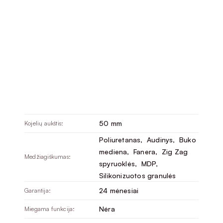
50 mm
Kojelių aukštis:
Poliuretanas
, 
Audinys
, 
Buko
mediena
, 
Fanera
, 
Zig Zag
Medžiagiškumas:
spyruoklės
, 
MDP
, 
Silikonizuotos granulės
24 mėnesiai
Garantija:
Nėra
Miegama funkcija: