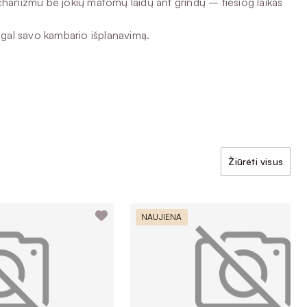
 mechanizmu be jokių matomų laidų ant grindų – tiesiog laikas
pagal savo kambario išplanavimą.
Žiūrėti visus
NAUJIENA