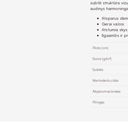
subtili struktūra vi
audinys harmoningai
Atsparus dė
Gerai valosi
Atstumia skys
Ilgaamžis ir p
Plotis (cm)
Svoris (g/m²)
Sudėtis
Martindeilo ciklai
Atsparumas šviesai
Pilingas