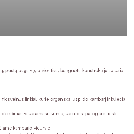
ą, pūstą pagalvę, o vientisa, banguota konstrukcija sukuria
 švelnūs linkiai, kurie organiškai užpildo kambarį ir kviečia
rendimas vakarams su šeima, kai norisi patogiai ištiesti
pačiame kambario viduryje.