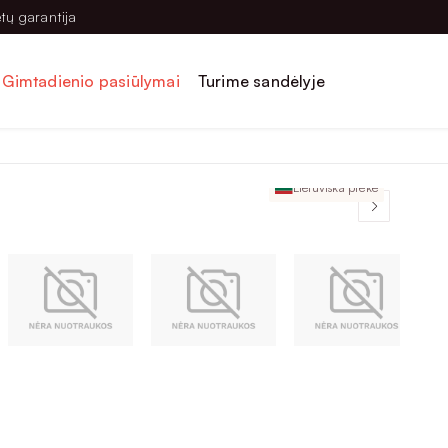
tų garantija
Gimtadienio pasiūlymai
Turime sandėlyje
Lietuviška prekė