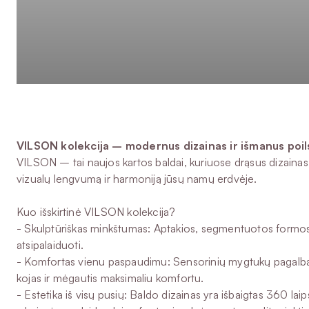
VILSON kolekcija – modernus dizainas ir išmanus poil
VILSON – tai naujos kartos baldai, kuriuose drąsus dizainas 
vizualų lengvumą ir harmoniją jūsų namų erdvėje.
Kuo išskirtinė VILSON kolekcija?
- Skulptūriškas minkštumas: Aptakios, segmentuotos formos sut
atsipalaiduoti.
- Komfortas vienu paspaudimu: Sensorinių mygtukų pagalba gal
kojas ir mėgautis maksimaliu komfortu.
- Estetika iš visų pusių: Baldo dizainas yra išbaigtas 360 lai