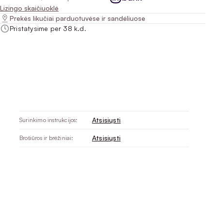
Lizingo skaičiuoklė
Prekės likučiai parduotuvėse ir sandėliuose
Pristatysime per 38 k.d.
Atsisiųsti
Surinkimo instrukcijos:
Atsisiųsti
Brošiūros ir brėžiniai: