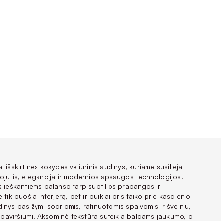
 išskirtinės kokybės veliūrinis audinys, kuriame susilieja
ojūtis, elegancija ir modernios apsaugos technologijos.
s ieškantiems balanso tarp subtilios prabangos ir
tik puošia interjerą, bet ir puikiai prisitaiko prie kasdienio
inys pasižymi sodriomis, rafinuotomis spalvomis ir švelniu,
ui paviršiumi. Aksominė tekstūra suteikia baldams jaukumo, o