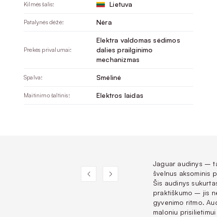
Lietuva
Kilmės šalis:
Nėra
Patalynės dėžė:
Elektra valdomas sėdimos
dalies prailginimo
Prekės privalumai:
mechanizmas
Smėlinė
Spalva:
Elektros laidas
Maitinimo šaltinis:
Jaguar audinys – tai
švelnus aksominis p
Šis audinys sukurta
praktiškumo – jis ne 
gyvenimo ritmo. Aud
maloniu prisilietim