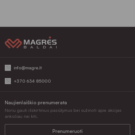
info@magre.lt
+370 634 85000
Naujienlaiškio prenumerata
Noriu gauti išskirtinius pasiūlymus bei sužinoti apie akcijas
anksčiau nei kiti.
Prenumeruoti