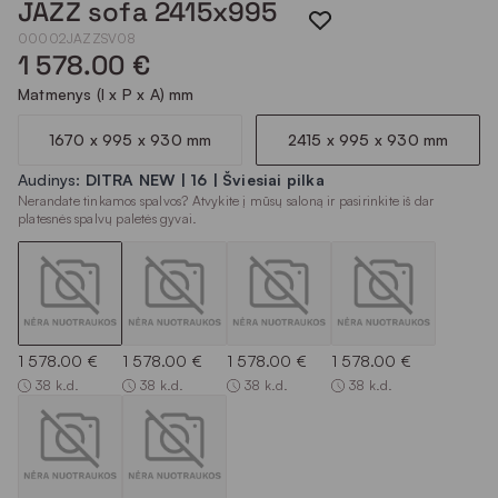
JAZZ sofa 2415x995
00002JAZZSV08
1 578.00 €
Matmenys (I x P x A) mm
1670 x 995 x 930 mm
2415 x 995 x 930 mm
Audinys:
DITRA NEW | 16 | Šviesiai pilka
Nerandate tinkamos spalvos? Atvykite į mūsų saloną ir pasirinkite iš dar
platesnės spalvų paletės gyvai.
1 578.00 €
1 578.00 €
1 578.00 €
1 578.00 €
38 k.d.
38 k.d.
38 k.d.
38 k.d.