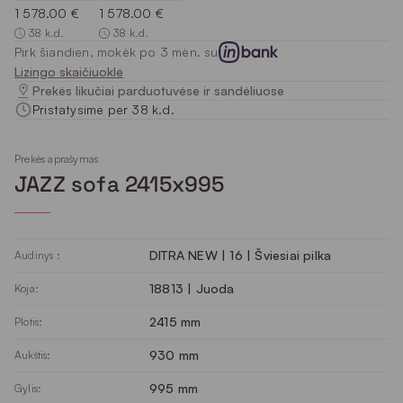
1 578.00 €
1 578.00 €
38 k.d.
38 k.d.
Pirk šiandien, mokėk po 3 mėn. su
Lizingo skaičiuoklė
Prekės likučiai parduotuvėse ir sandėliuose
Pristatysime per 38 k.d.
Prekės aprašymas
JAZZ sofa 2415x995
DITRA NEW | 16 | Šviesiai pilka
Audinys :
18813 | Juoda
Koja:
2415 mm
Plotis:
930 mm
Aukštis:
995 mm
Gylis: