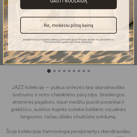
GAUTI NUOLAIDĄ
100 % poliesteris
Sudėtis
40 000
Martindeilo ciklai
Ne, mokėsiu pilną kainą
5
Atsparumas šviesai
4
Pilingas
Įvesdami savo el.pašto adresą sutinkate gauti Magrės baldai naujienlaiškius.
Prenumeratos galite bet kada atsisakyti.
Plauti rankomis
Plovimas
JAZZ kolekcija – puikus sintezės tarp skandinaviško
švelnumo ir retro charakterio pavyzdys. Išraiškingos
atraminės pagalvės, siauri medžiu puošti porankiai ir
grakščios, aukštos kojelės suteikia baldams vizualinės
lengvumo, tačiau išlaiko struktūrinį solidumą.
Šioje kolekcijoje harmoningai persipinantys skandinaviško