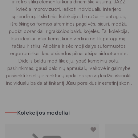
ir retro stilių elementai kuria dinamišką visumą. JAZZ
kviečia improvizuoti, ieškoti individualių interjero
sprendimų. Išskirtiniai kolekcijos bruožai – patogios,
išraiškingos formos atraminės pagalvės, siauri, medžiu
puošti porankiai ir grakščios baldų kojelės. Tai kolekcija,
kuri idealiai tinka tiems, kurie vertina ne tik patogumą,
tačiau ir stilių. Atlošinė ir sėdimoji dalys suformuotos
ergonomiškai, kad atsisėdus pilnai atsipalaiduotumėte.
Didelis baldų modifikacijų, ypač kampinių sofų,
pasirinkimas, gausi baldinių apmušalų įvairovė ir galimybė
pasirinkti kojelių ir ranktūrių apdailos spalvą leidžia išsirinkti
individualų baldą atitinkantį Jūsų poreikius ir estetinį skonį.
Kolekcijos modeliai