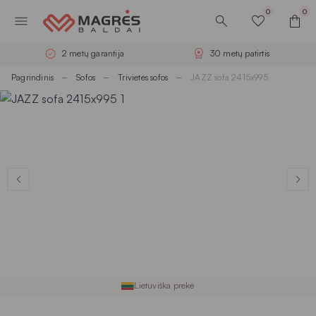
0
0
2 metų garantija
30 metų patirtis
Pagrindinis
Sofos
Trivietės sofos
JAZZ sofa 2415x995
Lietuviška prekė