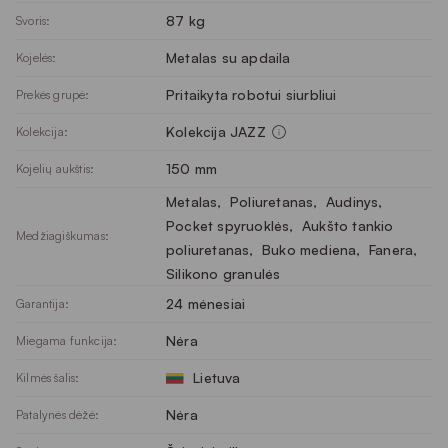
87 kg
Svoris:
Metalas su apdaila
Kojelės:
Pritaikyta robotui siurbliui
Prekės grupė:
Kolekcija JAZZ
Kolekcija:
150 mm
Kojelių aukštis:
Metalas
, 
Poliuretanas
, 
Audinys
, 
Pocket spyruoklės
, 
Aukšto tankio
Medžiagiškumas:
poliuretanas
, 
Buko mediena
, 
Fanera
, 
Silikono granulės
24 mėnesiai
Garantija:
Nėra
Miegama funkcija:
Lietuva
Kilmės šalis:
Nėra
Patalynės dėžė: