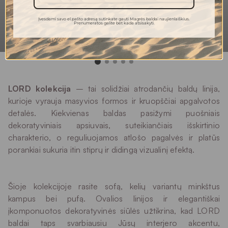
4-5
šviesai
Įvesdami savo el.pašto adresą sutinkate gauti Magrės baldai naujienlaiškius.
4-5
Pilingas
Prenumeratos galite bet kada atsisakyti.
Plovimas rankomis
Plovimas
LORD kolekcija
– tai solidžiai atrodančių baldų linija,
kurioje vyrauja masyvios formos ir kruopščiai apgalvotos
detalės. Kiekvienas baldas pasižymi puošniais
dekoratyviniais apsiuvais, suteikiančiais išskirtinio
charakterio, o reguliuojamos atlošo pagalvės ir platūs
porankiai sukuria itin stiprų ir didingą vizualinį efektą.
Šioje kolekcijoje rasite sofą, kelių variantų minkštus
kampus bei pufą. Ovalios linijos ir elegantiškai
įkomponuotos dekoratyvinės siūlės užtikrina, kad LORD
baldai taps svarbiausiu Jūsų interjero akcentu,