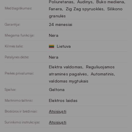
Poliuretanas
, 
Audinys
, 
Buko mediena
, 
Medžiagiškumas:
Fanera
, 
Zig Zag spyruoklės
, 
Silikono
granulės
24 mėnesiai
Garantija:
Nėra
Miegama funkcija:
Lietuva
Kilmės šalis:
Nėra
Patalynės dėžė:
Elektra valdomas
, 
Reguliuojamos
Prekės privalumai:
atraminės pagalvės
, 
Automatinis,
valdomas mygtukais
Geltona
Spalva:
Elektros laidas
Maitinimo šaltinis:
Atsisiųsti
Brošiūros ir brėžiniai:
Atsisiųsti
Surinkimo instrukcijos: