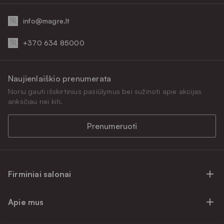
info@magre.lt
+370 634 85000
Naujienlaiškio prenumerata
Noriu gauti išskirtinius pasiūlymus bei sužinoti apie akcijas
anksčiau nei kiti.
Prenumeruoti
Firminiai salonai
Firminiai baldų salonai Vilniuje
Apie mus
Firminiai baldų salonai Kaune
Apie mus