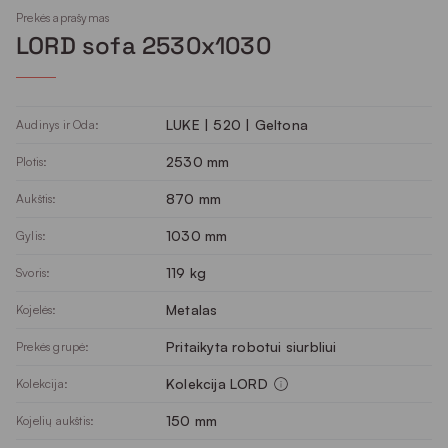
Prekės aprašymas
LORD sofa 2530x1030
LUKE | 520 | Geltona
Audinys ir Oda:
2530 mm
Plotis:
870 mm
Aukštis:
1030 mm
Gylis:
119 kg
Svoris:
Metalas
Kojelės:
Pritaikyta robotui siurbliui
Prekės grupė:
Kolekcija LORD
Kolekcija:
150 mm
Kojelių aukštis: