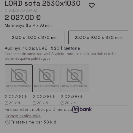
LORD sofa 2530x1030
0155LORDDID3V02
2 027.00 €
Matmenys (I x P x A) mm
2130 x 1030 x 870 mm
2530 x 1030 x 870 mm
Audinys ir Oda:
LUKE | 520 | Geltona
Nerandate tinkamos spalvos? Atvykite į mūsų saloną ir pasirinkite iš dar
platesnės spalvų paletės gyvai.
2 027.00 €
2 027.00 €
2 027.00 €
38 k.d.
38 k.d.
38 k.d.
Pirk šiandien, mokėk po 3 mėn. su
Lizingo skaičiuoklė
Pristatysime per 38 k.d.