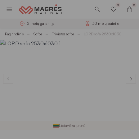
0
0
2 metų garantija
30 metų patirtis
Pagrindinis
Sofos
Trivietės sofos
LORD sofa 2530x1030
Lietuviška prekė