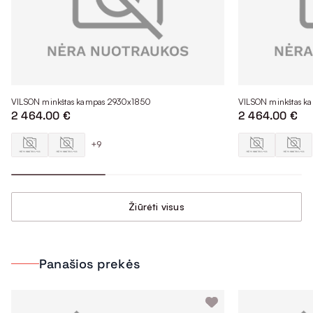
VILSON minkštas kampas 2930x1850
VILSON minkštas k
2 464.00 €
2 464.00 €
+9
Žiūrėti visus
Panašios prekės