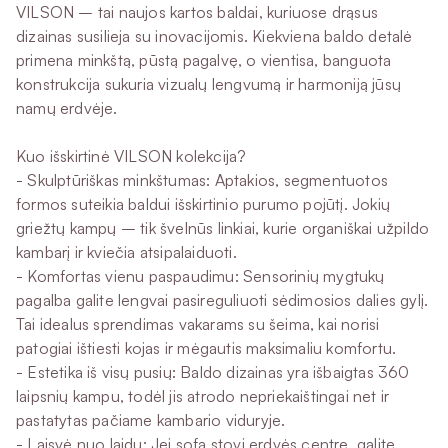
VILSON – tai naujos kartos baldai, kuriuose drąsus
dizainas susilieja su inovacijomis. Kiekviena baldo detalė
primena minkštą, pūstą pagalvę, o vientisa, banguota
konstrukcija sukuria vizualų lengvumą ir harmoniją jūsų
namų erdvėje.
Kuo išskirtinė VILSON kolekcija?
- Skulptūriškas minkštumas: Aptakios, segmentuotos
formos suteikia baldui išskirtinio purumo pojūtį. Jokių
griežtų kampų – tik švelnūs linkiai, kurie organiškai užpildo
kambarį ir kviečia atsipalaiduoti.
- Komfortas vienu paspaudimu: Sensorinių mygtukų
pagalba galite lengvai pasireguliuoti sėdimosios dalies gylį.
Tai idealus sprendimas vakarams su šeima, kai norisi
patogiai ištiesti kojas ir mėgautis maksimaliu komfortu.
- Estetika iš visų pusių: Baldo dizainas yra išbaigtas 360
laipsnių kampu, todėl jis atrodo nepriekaištingai net ir
pastatytas pačiame kambario viduryje.
- Laisvė nuo laidų: Jei sofa stovi erdvės centre, galite