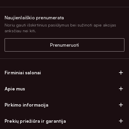
Naujienlaiškio prenumerata
Noriu gauti išskirtinius pasiūlymus bei sužinoti apie akcijas
anksčiau nei kiti.
Prenumeruoti
Firminiai salonai
Firminiai baldų salonai Vilniuje
Apie mus
Firminiai baldų salonai Kaune
Apie mus
Firminiai salonai Klaipėdoje
Pirkimo informacija
Karjera
Firminiai baldų salonai Alytuje
Privatumo politika
Atsiliepimai
Prekių priežiūra ir garantija
Prekių atsiėmimo punktai
Pirkimo sąlygos
Parama