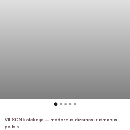
Atsparus dėmėms
Gerai valosi
Atstumia skysčius
Ilgaamžis ir praktiškas
140 ± 1cm
Plotis (cm)
500 ± 5%
Svoris (g/m²)
100 % poliesteris
Sudėtis
100 000
Martindeilo ciklai
5
Atsparumas šviesai
4
Pilingas
VILSON kolekcija – modernus dizainas ir išmanus
poilsis