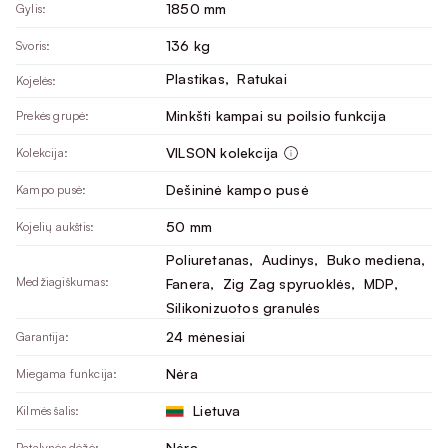
1850 mm
Gylis:
136 kg
Svoris:
Plastikas
, 
Ratukai
Kojelės:
Minkšti kampai su poilsio funkcija
Prekės grupė:
VILSON kolekcija
Kolekcija:
Dešininė kampo pusė
Kampo pusė:
50 mm
Kojelių aukštis:
Poliuretanas
, 
Audinys
, 
Buko mediena
, 
Medžiagiškumas:
Fanera
, 
Zig Zag spyruoklės
, 
MDP
, 
Silikonizuotos granulės
24 mėnesiai
Garantija:
Nėra
Miegama funkcija:
Lietuva
Kilmės šalis:
Nėra
Patalynės dėžė: