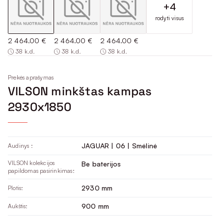
+4
rodyti visus
2 464.00 €
2 464.00 €
2 464.00 €
38 k.d.
38 k.d.
38 k.d.
Prekės aprašymas
VILSON minkštas kampas
2930x1850
JAGUAR | 06 | Smėlinė
Audinys :
VILSON kolekcijos
Be baterijos
papildomas pasirinkimas:
2930 mm
Plotis:
900 mm
Aukštis: