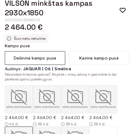
VILSON minkštas kampas
2930x1850
00002VILSONKD05
2 464.00 €
Šiuo metu neturime
Kampo pusė
Dešininė kampo pusė
Kairinė kampo pusė
Audinys:
JAGUAR | 06 | Smėlinė
Nerandate tinkamos spalvos? Atvykite į mūsų saloną ir pasirinkite iš dar
platesnės spalvų paletės gyvai.
2 464.00 €
2 464.00 €
2 464.00 €
2 464.00 €
6 k.d.
38 k.d.
38 k.d.
38 k.d.