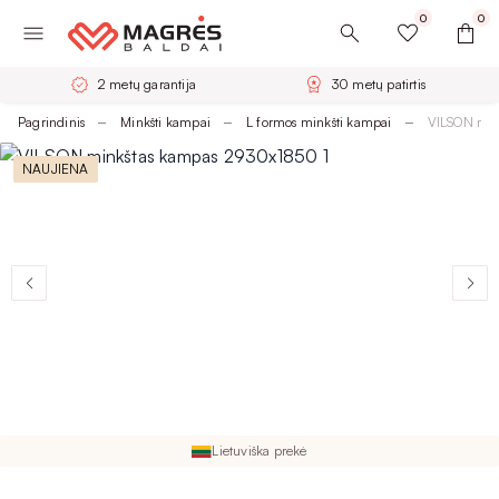
0
0
2 metų garantija
30 metų patirtis
Pagrindinis
Minkšti kampai
L formos minkšti kampai
VILSON min
NAUJIENA
Lietuviška prekė