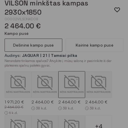
VILSON minkštas kampas
2930x1850
00002VILSONKD08
2 464.00 €
Kampo pusė
Dešininė kampo pusė
Kairinė kampo pusė
Audinys:
JAGUAR | 21 | Tamsiai pilka
Nerandate tinkamos spalvos? Atvykite į mūsų saloną ir pasirinkite iš dar
platesnės spalvų paletės gyvai.
1 971.20 €
2 464.00 €
2 464.00 €
2 464.00 €
2 464.00 €
38 k.d.
38 k.d.
38 k.d.
6 k.d.
+4