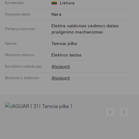
Lietuva
Kilmės šalis:
Nėra
Patalynės dėžė:
Elektra valdomas sėdimos dalies
Prekės privalumai:
prailginimo mechanizmas
Tamsiai pilka
Spalva:
Elektros laidas
Maitinimo šaltinis:
Atsisiųsti
Surinkimo instrukcijos:
Atsisiųsti
Brošiūros ir brėžiniai: