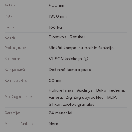
900 mm
Aukštis:
1850 mm
Gylis:
136 kg
Svoris:
Plastikas
, 
Ratukai
Kojelės:
Minkšti kampai su poilsio funkcija
Prekės grupė:
VILSON kolekcija
Kolekcija:
Dešininė kampo pusė
Kampo pusė:
50 mm
Kojelių aukštis:
Poliuretanas
, 
Audinys
, 
Buko mediena
, 
Medžiagiškumas:
Fanera
, 
Zig Zag spyruoklės
, 
MDP
, 
Silikonizuotos granulės
24 mėnesiai
Garantija:
Nėra
Miegama funkcija: