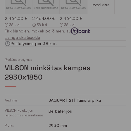
rodyti visus
2 464.00 €
2 464.00 €
2 464.00 €
38 k.d.
38 k.d.
38 k.d.
Pirk šiandien, mokėk po 3 mėn. su
Lizingo skaičiuoklė
Pristatysime per 38 k.d.
Prekės aprašymas
VILSON minkštas kampas
2930x1850
JAGUAR | 21 | Tamsiai pilka
Audinys :
VILSON kolekcijos
Be baterijos
papildomas pasirinkimas:
2930 mm
Plotis: