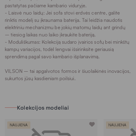
pastatytas pačiame kambario viduryje.
- Laisvė nuo laidų: Jei sofa stovi erdvės centre, galite
rinktis modelį su įkraunama baterija. Tai leidžia naudotis
elektriniu mechanizmu be jokių matomų laidų ant grindų
– tiesiog laikas nuo laiko įkraukite bateriją.
- Moduliškumas: Kolekciją sudaro įvairios sofų bei minkštų
kampų variacijos, todėl lengvai išsirinksite geriausią
sprendimą pagal savo kambario išplanavimą.
VILSON – tai apgalvotos formos ir šiuolaikinės inovacijos,
sukurtos jūsų kasdieniam poilsiui.
Kolekcijos modeliai
NAUJIENA
NAUJIENA