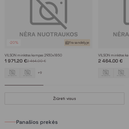
-20%
Yra sandėlyje
VILSON minkštas kampas 2930x1850
VILSON minkštas k
1 971.20 €
2 464.00 €
2 464.00 €
+9
Žiūrėti visus
Panašios prekės