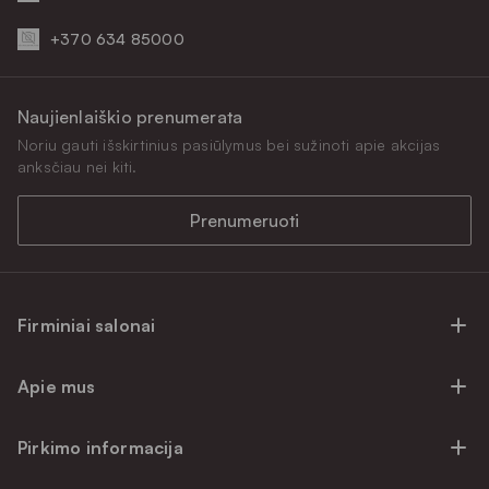
+370 634 85000
Naujienlaiškio prenumerata
Noriu gauti išskirtinius pasiūlymus bei sužinoti apie akcijas
anksčiau nei kiti.
Prenumeruoti
Firminiai salonai
Firminiai baldų salonai Vilniuje
Apie mus
Firminiai baldų salonai Kaune
Apie mus
Firminiai salonai Klaipėdoje
Pirkimo informacija
Karjera
Firminiai baldų salonai Alytuje
Privatumo politika