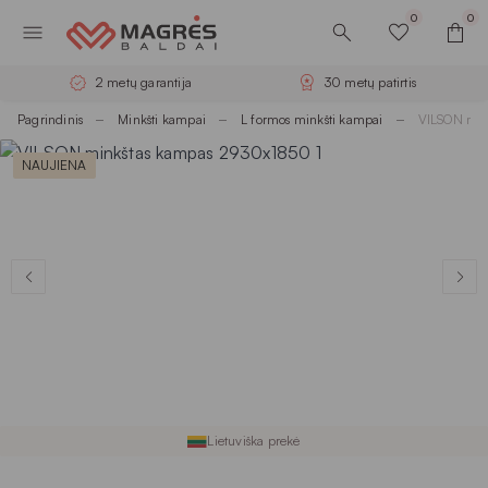
0
0
2 metų garantija
30 metų patirtis
Pagrindinis
Minkšti kampai
L formos minkšti kampai
VILSON min
NAUJIENA
Lietuviška prekė