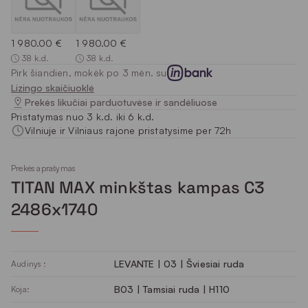
1 980.00 €
1 980.00 €
38 k.d.
38 k.d.
Pirk šiandien, mokėk po 3 mėn. su
Lizingo skaičiuoklė
Prekės likučiai parduotuvėse ir sandėliuose
Pristatymas nuo 3 k.d. iki 6 k.d.
Vilniuje ir Vilniaus rajone pristatysime per 72h
Prekės aprašymas
TITAN MAX minkštas kampas C3
2486x1740
LEVANTE | 03 | Šviesiai ruda
Audinys :
B03 | Tamsiai ruda | H110
Koja: