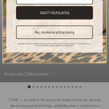
Atsparesnis vandens įsigėrimui
Pliušinis audinys
GAUTI NUOLAIDĄ
140
Plotis (cm)
410
Svoris (g/m²)
Ne, mokėsiu pilną kainą
100 % perdirbtas poliesteris
Sudėtis
100 000
Martindeilo ciklai
Įvesdami savo el.pašto adresą sutinkate gauti Magrės baldai naujienlaiškius.
Prenumeratos galite bet kada atsisakyti.
5
Atsparumas šviesai
4/5
Pilingas
30 °C
Plovimas
Plačiau apie TITAN kolekciją
TITAN – tai plati ir itin populiari baldų kolekcija, kurioje
dera masyvus komfortas, praktiškumas ir modernios