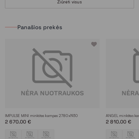
Žiūrėti visus
Panašios prekės
IMPULSE MINI minkštas kampas 2780x1930
ANGEL minkštas k
2 670.00 €
2 810.00 €