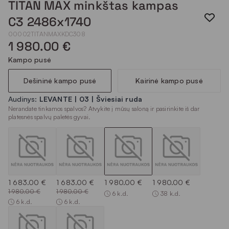
TITAN MAX minkštas kampas
C3 2486x1740
00002TITANMAXKDC308
1 980.00 €
Kampo pusė
Dešininė kampo pusė
Kairinė kampo pusė
Audinys:
LEVANTE | 03 | Šviesiai ruda
Nerandate tinkamos spalvos? Atvykite į mūsų saloną ir pasirinkite iš dar
platesnės spalvų paletės gyvai.
1 683.00 €
1 683.00 €
1 980.00 €
1 980.00 €
1 980.00 €
1 980.00 €
6 k.d.
38 k.d.
6 k.d.
6 k.d.