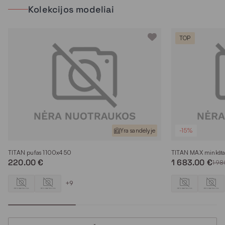
Kolekcijos modeliai
TOP
Yra sandėlyje
-15%
TITAN pufas 1100x450
TITAN MAX minkšta
220.00 €
1 683.00 €
1 9
+9