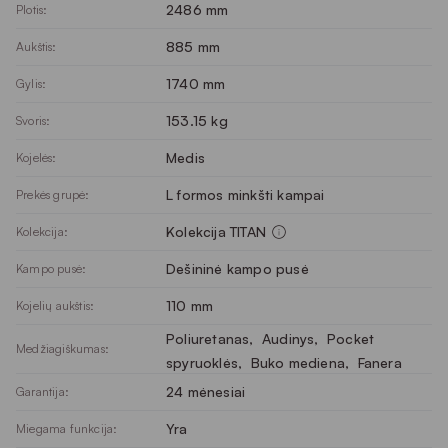
2486 mm
Plotis:
885 mm
Aukštis:
1740 mm
Gylis:
153.15 kg
Svoris:
Medis
Kojelės:
L formos minkšti kampai
Prekės grupė:
Kolekcija TITAN
Kolekcija:
Dešininė kampo pusė
Kampo pusė:
110 mm
Kojelių aukštis:
Poliuretanas
, 
Audinys
, 
Pocket
Medžiagiškumas:
spyruoklės
, 
Buko mediena
, 
Fanera
24 mėnesiai
Garantija:
Yra
Miegama funkcija: