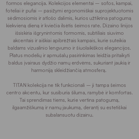
formos elegancija. Kolekcijos elementai – sofos, kampai,
foteliai ir pufai – pasižymi ergonomiškai suprojektuotomis
sėdimosiomis ir atlošo dalimis, kurios užtikrina patogumą
kiekvieną dieną ir kviečia ilsėtis šeimos rate. Dizaino linijos
išsiskiria išgrynintomis formomis, subtiliais siuvimo
akcentais ir aiškiai apibrėžtais kampais, kurie suteikia
baldams vizualinio lengvumo ir šiuolaikiškos elegancijos.
Platus modelių ir apmušalų pasirinkimas leidžia pritaikyti
baldus įvairaus dydžio namų erdvėms, sukuriant jaukią ir
harmoniją skleidžiančią atmosferą.
TITAN kolekcija ne tik funkcionali – ji tampa šeimos
centro akcentu, kur susiburia šiluma, ramybė ir komfortas.
Tai sprendimas tiems, kurie vertina patogumą,
ilgaamžiškumą ir namų jaukumą, derantį su estetiškai
subalansuotu dizainu.