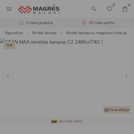
0
0
2 metų garantija
30 metų patirtis
Pagrindinis
Minkšti kampai
Minkšti kampai su miegojimo funkcija
TOP
Yra sandėlyje
Lietuviška prekė