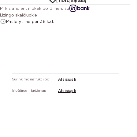
Į norų sąrašą
Pirk šiandien, mokėk po 3 mėn. su
Lizingo skaičiuoklė
Pristatysime per 38 k.d.
Atsisiųsti
Surinkimo instrukcijos:
Atsisiųsti
Brošiūros ir brėžiniai: