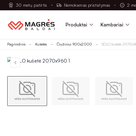
30 metų patirtis
Nemokamas pristatymas
2 me
Produktai
Kambariai
Pagrindinis
Kušetės
Čiužiniui 900x2000
SOLO kušetė 2070x