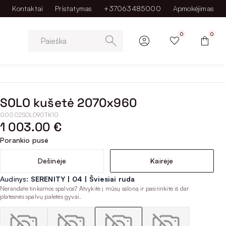
Kontaktai
Pristatymas
+37063485000
Apmokėjimas
0
0
Paieška
SOLO kušetė 2070x960
00002SOLO90TK10
1 003.00 €
Porankio pusė
Dešinėje
Kairėje
Audinys:
SERENITY | 04 | Šviesiai ruda
Nerandate tinkamos spalvos? Atvykite į mūsų saloną ir pasirinkite iš dar
platesnės spalvų paletės gyvai.