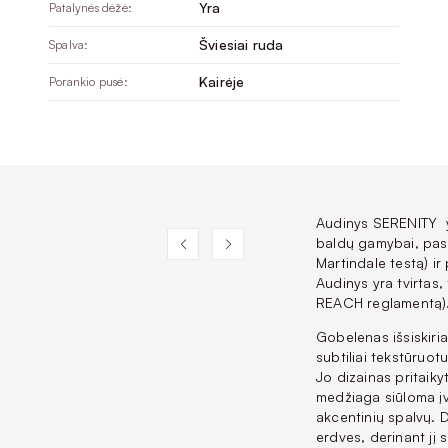
Yra
Patalynės dėžė:
Šviesiai ruda
Spalva:
Kairėje
Porankio pusė:
Audinys SERENITY y
baldų gamybai, pasi
Martindale testą) ir
Audinys yra tvirtas,
REACH reglamentą)
Gobelenas išsiskiria
subtiliai tekstūruo
Jo dizainas pritaikyt
medžiaga siūloma įv
akcentinių spalvų. 
erdves, derinant jį s