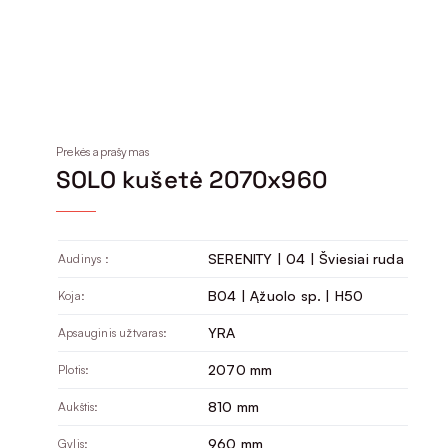
Prekės aprašymas
SOLO kušetė 2070x960
SERENITY | 04 | Šviesiai ruda
Audinys :
B04 | Ąžuolo sp. | H50
Koja:
YRA
Apsauginis užtvaras:
2070 mm
Plotis:
810 mm
Aukštis:
960 mm
Gylis: