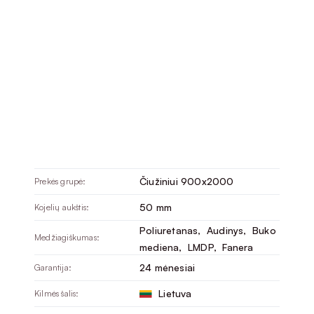
Čiužiniui 900x2000
Prekės grupė:
50 mm
Kojelių aukštis:
Poliuretanas
, 
Audinys
, 
Buko
Medžiagiškumas:
mediena
, 
LMDP
, 
Fanera
24 mėnesiai
Garantija:
Lietuva
Kilmės šalis: