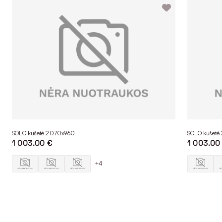
SOLO kušetė 2070x960
SOLO kušetė
1 003.00 €
1 003.00
+4