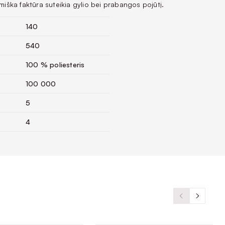
amiška faktūra suteikia gylio bei prabangos pojūtį.
140
540
100 % poliesteris
100 000
5
4