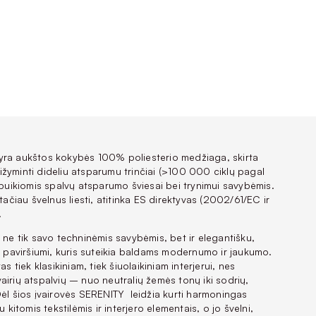
ra aukštos kokybės 100% poliesterio medžiaga, skirta
žyminti dideliu atsparumu trinčiai (>100 000 ciklų pagal
 puikiomis spalvų atsparumo šviesai bei trynimui savybėmis.
 tačiau švelnus liesti, atitinka ES direktyvas (2002/61/EC ir
.
 ne tik savo techninėmis savybėmis, bet ir elegantišku,
tu paviršiumi, kuris suteikia baldams modernumo ir jaukumo.
as tiek klasikiniam, tiek šiuolaikiniam interjerui, nes
airių atspalvių – nuo neutralių žemės tonų iki sodrių,
Dėl šios įvairovės SERENITY leidžia kurti harmoningas
u kitomis tekstilėmis ir interjero elementais, o jo švelni,