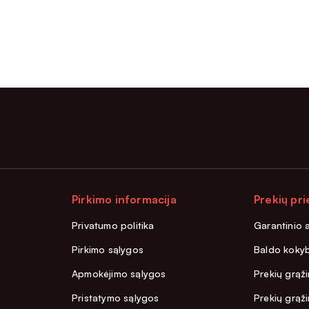
Pirkimo informacija
Prekių pri
Privatumo politika
Garantinio 
Pirkimo sąlygos
Baldo kokyb
Apmokėjimo sąlygos
Prekių grąži
Pristatymo sąlygos
Prekių grąž