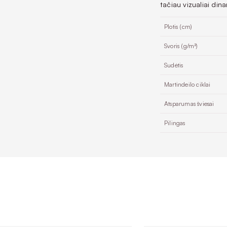
tačiau vizualiai din
Plotis (cm)
Svoris (g/m²)
Sudėtis
Martindeilo ciklai
Atsparumas šviesai
Pilingas