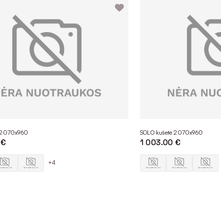
 2070x960
SOLO kušetė 2070x960
 €
1 003.00 €
+4