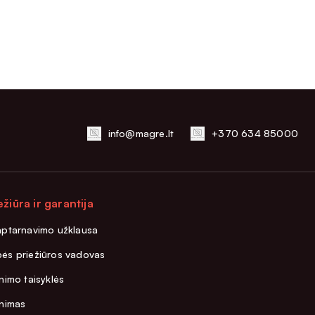
info@magre.lt
+370 634 85000
ežiūra ir garantija
aptarnavimo užklausa
ės priežiūros vadovas
nimo taisyklės
inimas