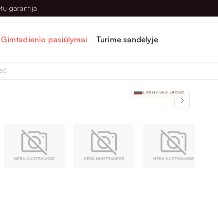
tų garantija
Gimtadienio pasiūlymai
Turime sandėlyje
960
Lietuviška prekė