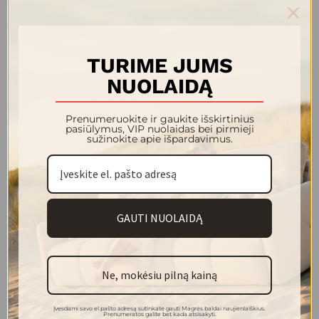
OPTIMIST MAX kušetė 2070x960
OPTIMIST MAX kušetė 2070x960
920.00 €
1 000.00 €
TURIME JUMS
NUOLAIDĄ
Prenumeruokite ir gaukite išskirtinius
pasiūlymus, VIP nuolaidas bei pirmieji
sužinokite apie išpardavimus.
-10%
GAUTI NUOLAIDĄ
OPTIMIST MAX kušetė 2070x960
OPTIMIST kušetė 2070x960
920.00 €
810.00 €
900.00 €
Ne, mokėsiu pilną kainą
Įvesdami savo el.pašto adresą sutinkate gauti Magrės baldai naujienlaiškius.
Prenumeratos galite bet kada atsisakyti.