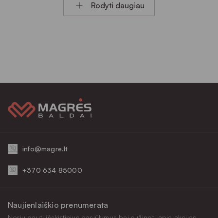
Rodyti daugiau
info@magre.lt
+370 634 85000
Naujienlaiškio prenumerata
Noriu gauti išskirtinius pasiūlymus bei sužinoti apie akcijas