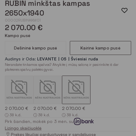
RUBIN minkštas kampas
2650x1940
00002RUBINKKM01
2 070.00 €
Kampo pusė
Dešininė kampo pusė
Kairinė kampo pusė
Audinys ir Oda:
LEVANTE | 05 | Šviesiai ruda
Nerandate tinkamos spalvos? Atvykite į mūsų saloną ir pasirinkite iš dar
platesnės spalvų paletės gyvai.
2 070.00 €
2 070.00 €
2 070.00 €
38 k.d.
38 k.d.
38 k.d.
Pirk šiandien, mokėk po 3 mėn. su
Lizingo skaičiuoklė
Prekės likučiai parduotuvėse ir sandėliuose