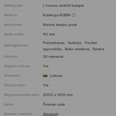
L formos minkšti kampai
Prekės grupė:
Kolekcija RUBIN
Kolekcija:
Kairinė kampo pusė
Kampo pusė:
90 mm
Kojelių aukštis:
Poliuretanas
, 
Audinys
, 
Pocket
Medžiagiškumas:
spyruoklės
, 
Buko mediena
, 
Fanera
24 mėnesiai
Garantija:
Yra
Miegama funkcija:
Lietuva
Kilmės šalis:
Yra
Patalynės dėžė:
2000 x 1530 mm
Miegamosios dalies dydis:
Šviesiai ruda
Spalva:
Atsisiųsti
Brošiūros ir brėžiniai: