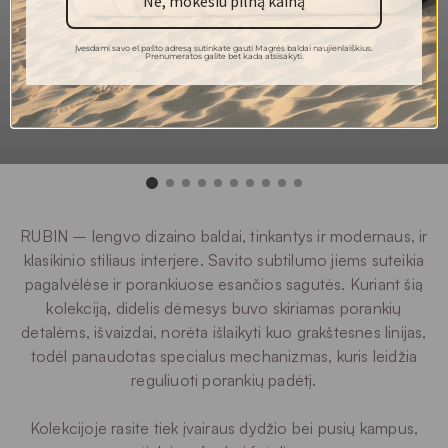
Ne, mokėsiu pilną kainą
100 000
Martindeilo ciklai
5
Atsparumas šviesai
Įvesdami savo el.pašto adresą sutinkate gauti Magrės baldai naujienlaiškius.
Prenumeratos galite bet kada atsisakyti.
4/5
Pilingas
30 °C
Plovimas
RUBIN – lengvo dizaino baldai, tinkantys ir modernaus, ir
klasikinio stiliaus interjere. Savito subtilumo jiems suteikia
pagalvėlėse ir porankiuose esančios sagutės. Kuriant šią
kolekciją, didelis dėmesys buvo skiriamas porankių
detalėms, išvaizdai, norėta išlaikyti kuo grakštesnes linijas,
todėl panaudotas specialus mechanizmas, kuris leidžia
reguliuoti porankių padėtį.
Kolekcijoje rasite tiek įvairaus dydžio bei pusių kampus,