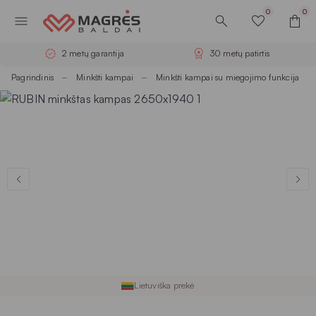
0
0
2 metų garantija
30 metų patirtis
Pagrindinis
Minkšti kampai
Minkšti kampai su miegojimo funkcija
Lietuviška prekė