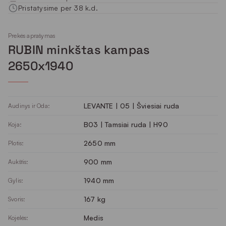
Pristatysime per 38 k.d.
Prekės aprašymas
RUBIN minkštas kampas
2650x1940
LEVANTE | 05 | Šviesiai ruda
Audinys ir Oda:
B03 | Tamsiai ruda | H90
Koja:
2650 mm
Plotis:
900 mm
Aukštis:
1940 mm
Gylis:
167 kg
Svoris:
Medis
Kojelės: