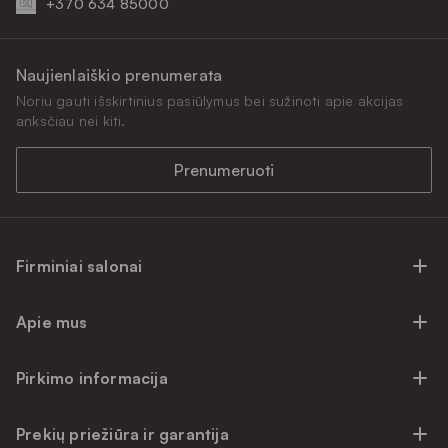
+370 634 85000
Naujienlaiškio prenumerata
Noriu gauti išskirtinius pasiūlymus bei sužinoti apie akcijas
anksčiau nei kiti.
Prenumeruoti
Firminiai salonai
Firminiai baldų salonai Vilniuje
Apie mus
Firminiai baldų salonai Kaune
Apie mus
Firminiai salonai Klaipėdoje
Pirkimo informacija
Karjera
Firminiai baldų salonai Alytuje
Privatumo politika
Atsiliepimai
Prekių priežiūra ir garantija
Prekių atsiėmimo punktai
Pirkimo sąlygos