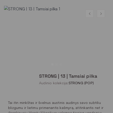
STRONG | 13 | Tamsiai pilka
Audinio kolekcija:
STRONG (POP)
Tai itin minkštas ir švelnus austinis audinys savo subtiliu
blizgumu ir lietimu primenantis kašmyrą, atitinkantis net ir
išrankiausių klientų lūkesčius: valomas tiesiog vandeniu;