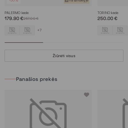
-30%
Yra sandėlyje
PALERMO kėdė
TORINO kėdė
179.90 €
250.00 €
257.00 €
+7
Žiūrėti visus
Panašios prekės