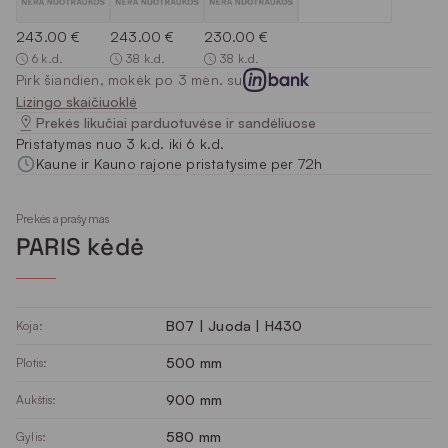
243.00 €
243.00 €
230.00 €
6 k.d.
38 k.d.
38 k.d.
Pirk šiandien, mokėk po 3 mėn. su
Lizingo skaičiuoklė
Prekės likučiai parduotuvėse ir sandėliuose
Pristatymas nuo 3 k.d. iki 6 k.d.
Kaune ir Kauno rajone pristatysime per 72h
Prekės aprašymas
PARIS kėdė
B07 | Juoda | H430
Koja:
500 mm
Plotis:
900 mm
Aukštis:
580 mm
Gylis: