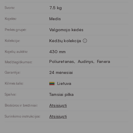
7.5 kg
Svoris:
Medis
Kojelės:
Valgomojo kėdės
Prekės grupė:
Kėdžių kolekcija
Kolekcija:
430 mm
Kojelių aukštis:
Poliuretanas
, 
Audinys
, 
Fanera
Medžiagiškumas:
24 mėnesiai
Garantija:
Lietuva
Kilmės šalis:
Tamsiai pilka
Spalva:
Atsisiųsti
Brošiūros ir brėžiniai:
Atsisiųsti
Surinkimo instrukcijos: