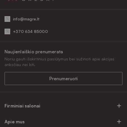
info@magre.lt
+370 634 85000
Naujienlaiškio prenumerata
Noriu gauti išskirtinius pasiūlymus bei sužinoti apie akcijas
anksčiau nei kiti.
Prenumeruoti
Firminiai salonai
Firminiai baldų salonai Vilniuje
Apie mus
Firminiai baldų salonai Kaune