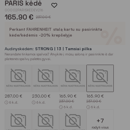
PARIS kėdė
00002PARISKEDEV216
165.90 €
237.00 €
Perkant FAHRENHEIT stalą kartu su pasirinkta
kėde/kėdėmis -20% krepšelyje
Audinyskėdėm:
STRONG | 13 | Tamsiai pilka
Nerandate tinkamos spalvos? Atvykite į mūsų saloną ir pasirinkite iš dar
platesnės spalvų paletės gyvai.
287.00 €
230.00 €
165.90 €
165.90 €
237.00 €
237.00 €
6 k.d.
6 k.d.
6 k.d.
6 k.d.
+7
rodyti visus