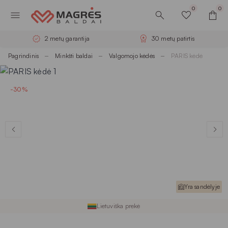
0
0
2 metų garantija
30 metų patirtis
Pagrindinis
Minkšti baldai
Valgomojo kėdės
PARIS kėdė
-30%
Yra sandėlyje
Lietuviška prekė