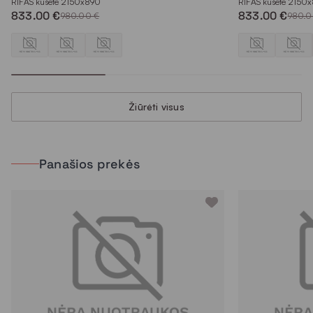
RIFAS kušetė 2150x890
RIFAS kušetė 2150
833.00 €
833.00 €
980.00 €
980.0
Žiūrėti visus
Panašios prekės