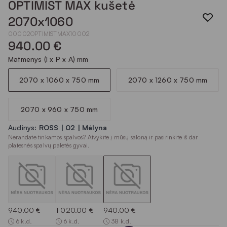
OPTIMIST MAX kušetė
2070x1060
00002OPTIMISTMAX10002
940.00 €
Matmenys (I x P x A) mm
2070 x 1060 x 750 mm
2070 x 1260 x 750 mm
2070 x 960 x 750 mm
Audinys:
ROSS | 02 | Mėlyna
Nerandate tinkamos spalvos? Atvykite į mūsų saloną ir pasirinkite iš dar
platesnės spalvų paletės gyvai.
940.00 €
1 020.00 €
940.00 €
6 k.d.
6 k.d.
38 k.d.