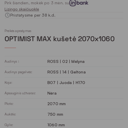
Pirk šiandien, mokėk po 3 mėn. su
Lizingo skaičiuoklė
Pristatysime per 38 k.d.
Prekės aprašymas
OPTIMIST MAX kušetė 2070x1060
ROSS | 02 | Mėlyna
Audinys :
ROSS | 14 | Geltona
Audinys pagalvės:
B07 | Juoda | H170
Koja:
Nėra
Apsauginis užtvaras:
2070 mm
Plotis:
750 mm
Aukštis:
1060 mm
Gylis: