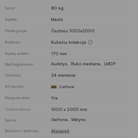
80 kg
Svoris:
Medis
Kojelės:
Čiužiniui 1000x2000
Prekės grupė:
Kušečių kolekcija
Kolekcija:
170 mm
Kojelių aukštis:
Audinys
, 
Buko mediena
, 
LMDP
Medžiagiškumas:
24 mėnesiai
Garantija:
Lietuva
Kilmės šalis:
Yra
Patalynės dėžė:
1000 x 2000 mm
Tinka čiužiniui:
Geltona
, 
Mėlyna
Spalva:
Atsisiųsti
Brošiūros ir brėžiniai: