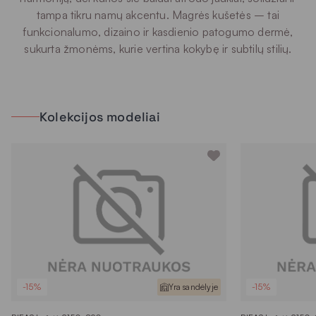
tampa tikru namų akcentu. Magrės kušetės – tai
funkcionalumo, dizaino ir kasdienio patogumo dermė,
sukurta žmonėms, kurie vertina kokybę ir subtilų stilių.
Kolekcijos modeliai
-15%
Yra sandėlyje
-15%