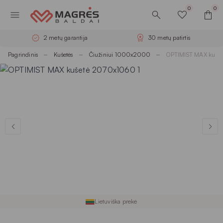
0
0
30 metų patirtis
Nemokamas pristatymas
Pagrindinis
Kušetės
Čiužiniui 1000x2000
OPTIMIST MAX kuše
Lietuviška prekė