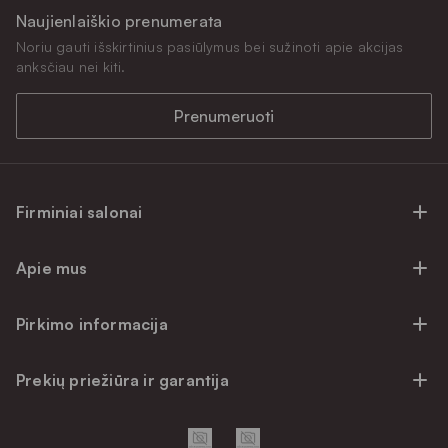
Naujienlaiškio prenumerata
Noriu gauti išskirtinius pasiūlymus bei sužinoti apie akcijas
anksčiau nei kiti.
Prenumeruoti
Firminiai salonai
Firminiai baldų salonai Vilniuje
Apie mus
Firminiai baldų salonai Kaune
Apie mus
Firminiai salonai Klaipėdoje
Pirkimo informacija
Karjera
Firminiai baldų salonai Alytuje
Privatumo politika
Atsiliepimai
Prekių priežiūra ir garantija
Prekių atsiėmimo punktai
Pirkimo sąlygos
Parama
Garantinio aptarnavimo užklausa
Apmokėjimo sąlygos
Kontaktai