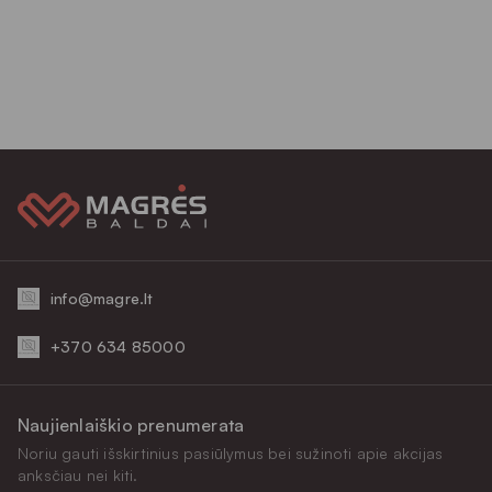
info@magre.lt
+370 634 85000
Naujienlaiškio prenumerata
Noriu gauti išskirtinius pasiūlymus bei sužinoti apie akcijas
anksčiau nei kiti.