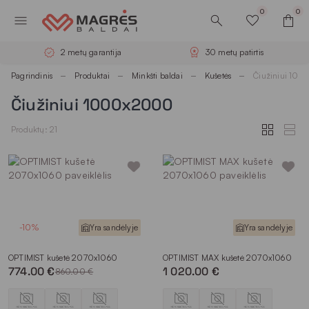
0
0
2 metų garantija
30 metų patirtis
Pagrindinis
Produktai
Minkšti baldai
Kušetės
Čiužiniui 10
Čiužiniui 1000x2000
Produktų: 21
-10%
Yra sandėlyje
Yra sandėlyje
OPTIMIST kušetė 2070x1060
OPTIMIST MAX kušetė 2070x1060
774.00 €
1 020.00 €
860.00 €