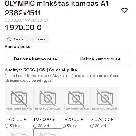
OLYMPIC minkštas kampas A1
2382x1511
00002OLYMPICMKKM04
1 970.00 €
Šiuo metu neturime
Kampo pusė
Dešininė kampo pusė
Kairinė kampo pusė
Audinys:
ROSS | 05 | Šviesiai pilka
Nerandate tinkamos spalvos? Atvykite į mūsų saloną ir pasirinkite iš dar
platesnės spalvų paletės gyvai.
1 970.00 €
1 970.00 €
1 970.00 €
2 079.00 €
38 k.d.
38 k.d.
38 k.d.
38 k.d.