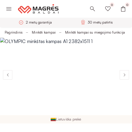
0
0
2 metų garantija
30 metų patirtis
Pagrindinis
Minkšti kampai
Minkšti kampai su miegojimo funkcija
Lietuviška prekė