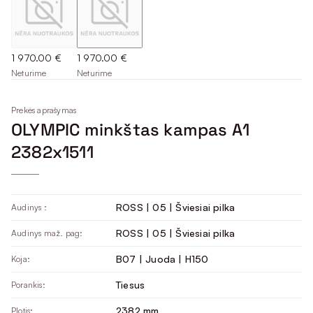
1 970.00 €
1 970.00 €
Neturime
Neturime
Prekės aprašymas
OLYMPIC minkštas kampas A1
2382x1511
ROSS | 05 | Šviesiai pilka
Audinys :
ROSS | 05 | Šviesiai pilka
Audinys maž. pag:
B07 | Juoda | H150
Koja:
Tiesus
Porankis:
2382 mm
Plotis: