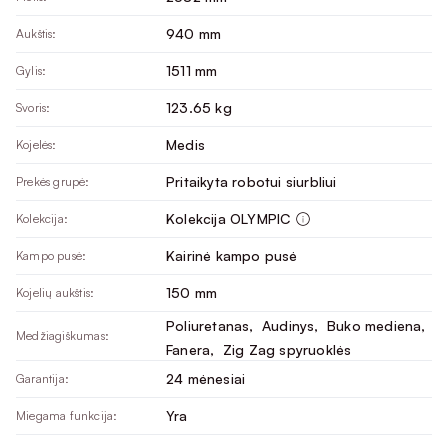
940 mm
Aukštis:
1511 mm
Gylis:
123.65 kg
Svoris:
Medis
Kojelės:
Pritaikyta robotui siurbliui
Prekės grupė:
Kolekcija OLYMPIC
Kolekcija:
Kairinė kampo pusė
Kampo pusė:
150 mm
Kojelių aukštis:
Poliuretanas
, 
Audinys
, 
Buko mediena
, 
Medžiagiškumas:
Fanera
, 
Zig Zag spyruoklės
24 mėnesiai
Garantija:
Yra
Miegama funkcija: