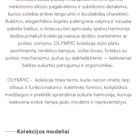
minkštomis atlošo pagalvėlėmis ir subtiliomis detalėmis,
kurios suteikia erdvei lengvumo ir šiuolaikišką charakterį.
Aukštos, elegantiškos kojelės palengvina valymą ir vizualiai
pakelia baldus, o korpusų bei apmušalų spalvų harmonija
leidžia pritaikyti kolekciją įvairaus dydžio svetainėms ar
poilsio zonoms. OLYMPIC kolekcija siūlo platų
asortimentą: minkštus kampus, sofas‑lovas, fotelius su
poilsio mechanizmu, pufus su daiktadėžėmis – kiekvienas
baldas sukurtas patogumui ir ergonomikai.
OLYMPIC - kolekcija tinka tiems, kurie nenori rinktis tarp
stiliaus ir funkcionalumo: išskirtinės formos, kokybiškos
medžiagos ir praktiški sprendimai sukuria harmoniją, kurioje
kiekviena erdvė tampa jauki, moderni ir reprezentatyvi.
Kolekcijos modeliai