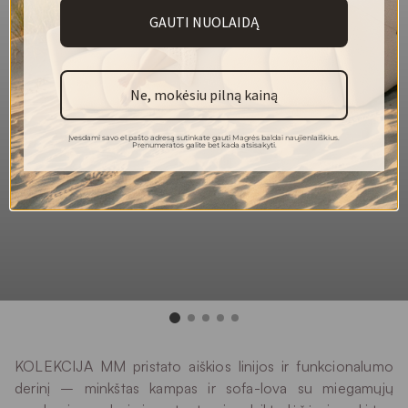
žemės tonų iki sodrių, akcentinių spalvų. Dėl šios
GAUTI NUOLAIDĄ
įvairovės SERENITY leidžia kurti harmoningas erdves,
derinant jį su kitomis tekstilėmis ir interjero elementais, o
jo švelni, tačiau vizualiai dinamiška faktūra suteikia gylio
bei prabangos pojūtį.
Ne, mokėsiu pilną kainą
140
Plotis (cm)
Įvesdami savo el.pašto adresą sutinkate gauti Magrės baldai naujienlaiškius.
Prenumeratos galite bet kada atsisakyti.
540
Svoris (g/m²)
100 % poliesteris
Sudėtis
100 000
Martindeilo ciklai
5
Atsparumas šviesai
4
Pilingas
KOLEKCIJA MM pristato aiškios linijos ir funkcionalumo
derinį – minkštas kampas ir sofa-lova su miegamųjų