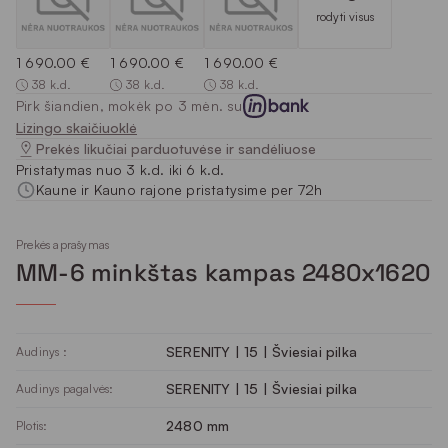
rodyti visus
1 690.00 €
1 690.00 €
1 690.00 €
38 k.d.
38 k.d.
38 k.d.
Pirk šiandien, mokėk po 3 mėn. su
Lizingo skaičiuoklė
Prekės likučiai parduotuvėse ir sandėliuose
Pristatymas nuo 3 k.d. iki 6 k.d.
Kaune ir Kauno rajone pristatysime per 72h
Prekės aprašymas
MM-6 minkštas kampas 2480x1620
SERENITY | 15 | Šviesiai pilka
Audinys :
SERENITY | 15 | Šviesiai pilka
Audinys pagalvės:
2480 mm
Plotis: