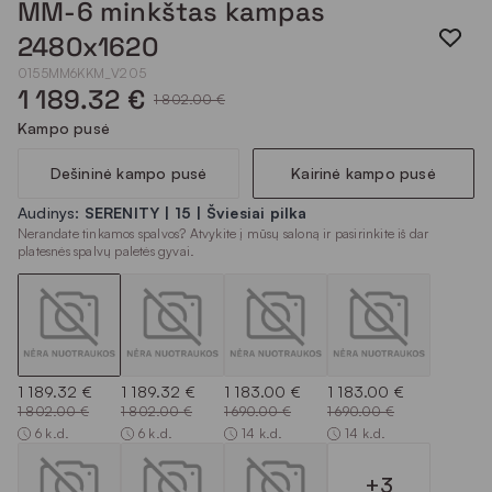
MM-6 minkštas kampas
2480x1620
0155MM6KKM_V205
1 189.32 €
1 802.00 €
Kampo pusė
Dešininė kampo pusė
Kairinė kampo pusė
Audinys:
SERENITY | 15 | Šviesiai pilka
Nerandate tinkamos spalvos? Atvykite į mūsų saloną ir pasirinkite iš dar
platesnės spalvų paletės gyvai.
1 189.32 €
1 189.32 €
1 183.00 €
1 183.00 €
1 802.00 €
1 802.00 €
1 690.00 €
1 690.00 €
6 k.d.
6 k.d.
14 k.d.
14 k.d.
+3