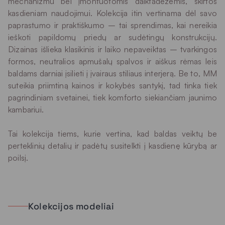
mechanizmu bei įmontuotomis daiktadėžėmis, skirtos
kasdieniam naudojimui. Kolekcija itin vertinama dėl savo
paprastumo ir praktiškumo – tai sprendimas, kai nereikia
ieškoti papildomų priedų ar sudėtingų konstrukcijų.
Dizainas išlieka klasikinis ir laiko nepaveiktas – tvarkingos
formos, neutralios apmušalų spalvos ir aiškus rėmas leis
baldams darniai įsilieti į įvairaus stiliaus interjerą. Be to, MM
suteikia priimtiną kainos ir kokybės santykį, tad tinka tiek
pagrindiniam svetainei, tiek komforto siekiančiam jaunimo
kambariui.
Tai kolekcija tiems, kurie vertina, kad baldas veiktų be
perteklinių detalių ir padėtų susitelkti į kasdienę kūrybą ar
poilsį.
Kolekcijos modeliai