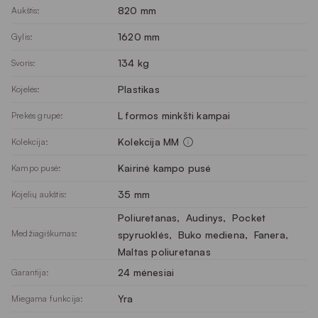
820 mm
Aukštis:
1620 mm
Gylis:
134 kg
Svoris:
Plastikas
Kojelės:
L formos minkšti kampai
Prekės grupė:
Kolekcija MM
Kolekcija:
Kairinė kampo pusė
Kampo pusė:
35 mm
Kojelių aukštis:
Poliuretanas
, 
Audinys
, 
Pocket
Medžiagiškumas:
spyruoklės
, 
Buko mediena
, 
Fanera
, 
Maltas poliuretanas
24 mėnesiai
Garantija:
Yra
Miegama funkcija: