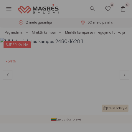
0
0
2 metų garantija
30 metų patirtis
Pagrindinis
Minkšti kampai
Minkšti kampai su miegojimo funkcija
SUPER KAINA
-34%
Yra sandėlyje
Lietuviška prekė