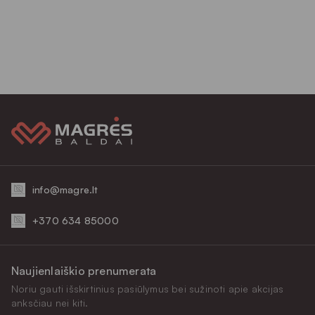
info@magre.lt
+370 634 85000
Naujienlaiškio prenumerata
Noriu gauti išskirtinius pasiūlymus bei sužinoti apie akcijas
anksčiau nei kiti.