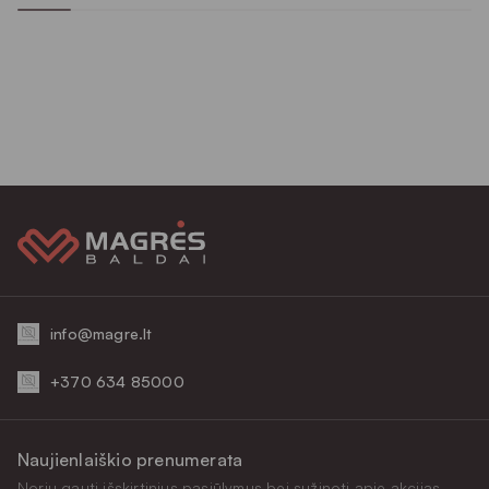
info@magre.lt
+370 634 85000
Naujienlaiškio prenumerata
Noriu gauti išskirtinius pasiūlymus bei sužinoti apie akcijas