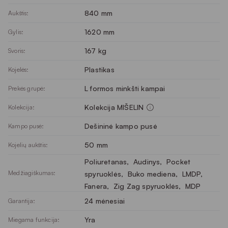
840 mm
Aukštis:
1620 mm
Gylis:
167 kg
Svoris:
Plastikas
Kojelės:
L formos minkšti kampai
Prekės grupė:
Kolekcija MIŠELIN
Kolekcija:
Dešininė kampo pusė
Kampo pusė:
50 mm
Kojelių aukštis:
Poliuretanas
, 
Audinys
, 
Pocket
Medžiagiškumas:
spyruoklės
, 
Buko mediena
, 
LMDP
, 
Fanera
, 
Zig Zag spyruoklės
, 
MDP
24 mėnesiai
Garantija:
Yra
Miegama funkcija: