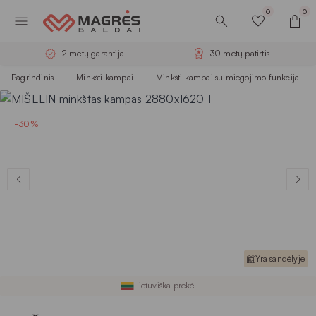
0
0
2 metų garantija
30 metų patirtis
Pagrindinis
Minkšti kampai
Minkšti kampai su miegojimo funkcija
-30%
Yra sandėlyje
Lietuviška prekė