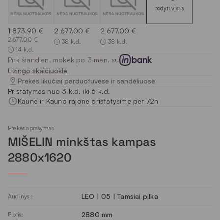
rodyti visus
1 873.90 €
2 677.00 €
2 677.00 €
2 677.00 €
38 k.d.
38 k.d.
14 k.d.
Pirk šiandien, mokėk po 3 mėn. su
Lizingo skaičiuoklė
Prekės likučiai parduotuvėse ir sandėliuose
Pristatymas nuo 3 k.d. iki 6 k.d.
Kaune ir Kauno rajone pristatysime per 72h
Prekės aprašymas
MIŠELIN minkštas kampas
2880x1620
LEO | 05 | Tamsiai pilka
Audinys :
2880 mm
Plotis: