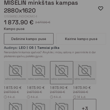
MIŠELIN minkštas kampas
2880x1620
0155MISELINDIDKDM04
1 873.90 €
2 677.00 €
Kampo pusė
Dešininė kampo pusė
Kairinė kampo pusė
Audinys:
LEO | 05 | Tamsiai pilka
Nerandate tinkamos spalvos? Atvykite į mūsų saloną ir pasirinkite iš dar
platesnės spalvų paletės gyvai.
1 873.90 €
1 873.90 €
1 873.90 €
1 873.90 €
2 677.00 €
2 677.00 €
2 677.00 €
2 677.00 €
6 k.d.
6 k.d.
6 k.d.
14 k.d.
+3