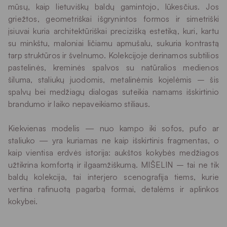
mūsų, kaip lietuviškų baldų gamintojo, lūkesčius. Jos
griežtos, geometriškai išgrynintos formos ir simetriški
įsiuvai kuria architektūriškai precizišką estetiką, kuri, kartu
su minkštu, maloniai ličiamu apmušalu, sukuria kontrastą
tarp struktūros ir švelnumo. Kolekcijoje derinamos subtilios
pastelinės, kreminės spalvos su natūralios medienos
šiluma, staliukų juodomis, metalinėmis kojelėmis – šis
spalvų bei medžiagų dialogas suteikia namams išskirtinio
brandumo ir laiko nepaveikiamo stiliaus.
Kiekvienas modelis — nuo kampo iki sofos, pufo ar
staliuko — yra kuriamas ne kaip išskirtinis fragmentas, o
kaip vientisa erdvės istorija: aukštos kokybės medžiagos
užtikrina komfortą ir ilgaamžiškumą. MIŠELIN – tai ne tik
baldų kolekcija, tai interjero scenografija tiems, kurie
vertina rafinuotą pagarbą formai, detalėms ir aplinkos
kokybei.