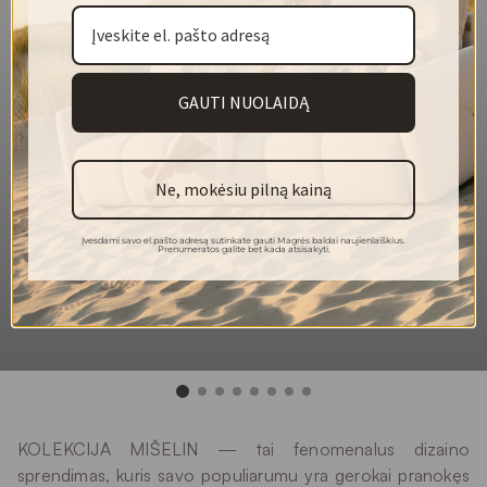
Gerai valosi
VIRUS PROTECT technologija
Vienspalvis audinys
Bouclé tipo audinys
GAUTI NUOLAIDĄ
140
Plotis (cm)
355
Svoris (g/m²)
Ne, mokėsiu pilną kainą
100 % poliesteris
Sudėtis
50 000
Martindeilo ciklai
Įvesdami savo el.pašto adresą sutinkate gauti Magrės baldai naujienlaiškius.
Prenumeratos galite bet kada atsisakyti.
4
Atsparumas šviesai
4
Pilingas
30 °
Plovimas
KOLEKCIJA MIŠELIN — tai fenomenalus dizaino
sprendimas, kuris savo populiarumu yra gerokai pranokęs