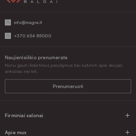
info@magre.lt
+370 634 85000
Naujienlaiškio prenumerata
Noriu gauti išskirtinius pasiūlymus bei sužinoti apie akcijas
anksčiau nei kiti.
Prenumeruoti
Firminiai salonai
Firminiai baldų salonai Vilniuje
Apie mus