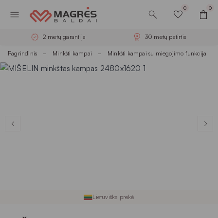
0
0
2 metų garantija
30 metų patirtis
Pagrindinis
Minkšti kampai
Minkšti kampai su miegojimo funkcija
Lietuviška prekė