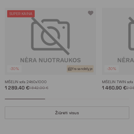
SUPER KAINA
-30%
Yra sandėlyje
-30%
MIŠELIN sofa 2460x1000
MIŠELIN TWIN sofa
1 289.40 €
1 460.90 €
1 842.00 €
2 0
Žiūrėti visus