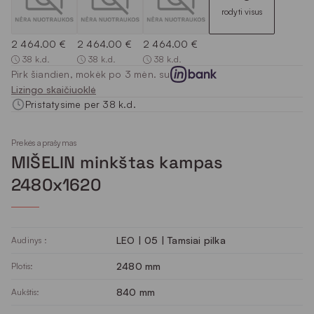
rodyti visus
2 464.00 €
2 464.00 €
2 464.00 €
38 k.d.
38 k.d.
38 k.d.
Pirk šiandien, mokėk po 3 mėn. su
Lizingo skaičiuoklė
Pristatysime per 38 k.d.
Prekės aprašymas
MIŠELIN minkštas kampas
2480x1620
LEO | 05 | Tamsiai pilka
Audinys :
2480 mm
Plotis:
840 mm
Aukštis: