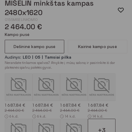
MIŠELIN minkštas kampas
2480x1620
0155MISELINKDM10
2 464.00 €
Kampo pusė
Dešininė kampo pusė
Kairinė kampo pusė
Audinys:
LEO | 05 | Tamsiai pilka
Nerandate tinkamos spalvos? Atvykite į mūsų saloną ir pasirinkite iš dar
platesnės spalvų paletės gyvai.
1 687.84 €
1 687.84 €
1 687.84 €
1 687.84 €
2 464.00 €
2 464.00 €
2 464.00 €
2 464.00 €
6 k.d.
6 k.d.
14 k.d.
14 k.d.
+3