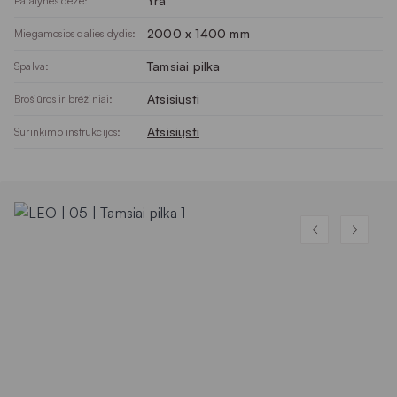
Yra
Patalynės dėžė:
2000 x 1400 mm
Miegamosios dalies dydis:
Tamsiai pilka
Spalva:
Atsisiųsti
Brošiūros ir brėžiniai:
Atsisiųsti
Surinkimo instrukcijos: