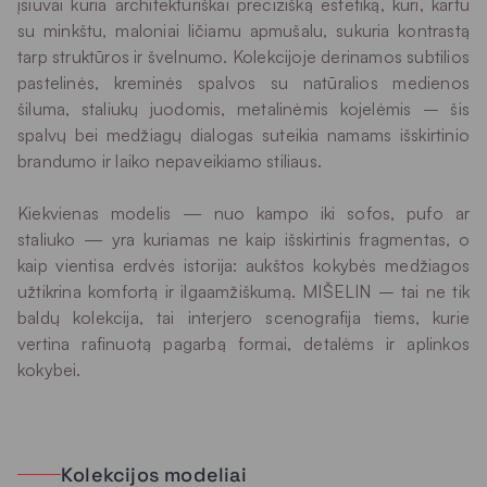
įsiuvai kuria architektūriškai precizišką estetiką, kuri, kartu
su minkštu, maloniai ličiamu apmušalu, sukuria kontrastą
tarp struktūros ir švelnumo. Kolekcijoje derinamos subtilios
pastelinės, kreminės spalvos su natūralios medienos
šiluma, staliukų juodomis, metalinėmis kojelėmis – šis
spalvų bei medžiagų dialogas suteikia namams išskirtinio
brandumo ir laiko nepaveikiamo stiliaus.
Kiekvienas modelis — nuo kampo iki sofos, pufo ar
staliuko — yra kuriamas ne kaip išskirtinis fragmentas, o
kaip vientisa erdvės istorija: aukštos kokybės medžiagos
užtikrina komfortą ir ilgaamžiškumą. MIŠELIN – tai ne tik
baldų kolekcija, tai interjero scenografija tiems, kurie
vertina rafinuotą pagarbą formai, detalėms ir aplinkos
kokybei.
Kolekcijos modeliai