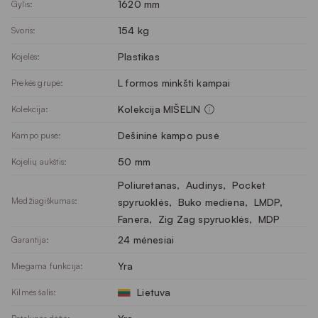
1620 mm
Gylis:
154 kg
Svoris:
Plastikas
Kojelės:
L formos minkšti kampai
Prekės grupė:
Kolekcija MIŠELIN
Kolekcija:
Dešininė kampo pusė
Kampo pusė:
50 mm
Kojelių aukštis:
Poliuretanas
, 
Audinys
, 
Pocket
Medžiagiškumas:
spyruoklės
, 
Buko mediena
, 
LMDP
, 
Fanera
, 
Zig Zag spyruoklės
, 
MDP
24 mėnesiai
Garantija:
Yra
Miegama funkcija:
Lietuva
Kilmės šalis: