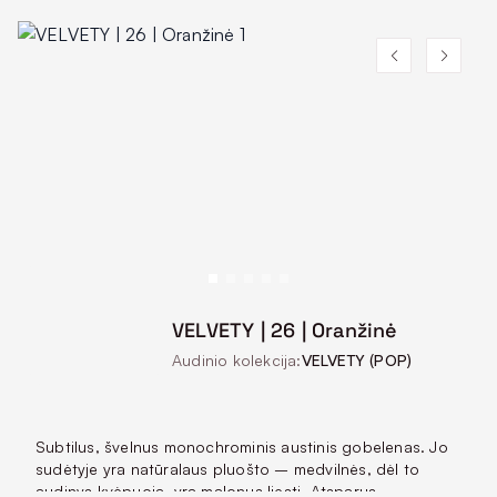
VELVETY | 26 | Oranžinė
Audinio kolekcija:
VELVETY (POP)
Subtilus, švelnus monochrominis austinis gobelenas. Jo
sudėtyje yra natūralaus pluošto – medvilnės, dėl to
audinys kvėpuoja, yra malonus liesti. Atsparus