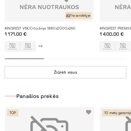
Yra sandėlyje
KINGREST VISCO čiužinys 1880x2000x260
KINGREST PREMIU
1 171.00 €
1 400.00 €
+4
Žiūrėti visus
Panašios prekės
TOP
10 metų garantij