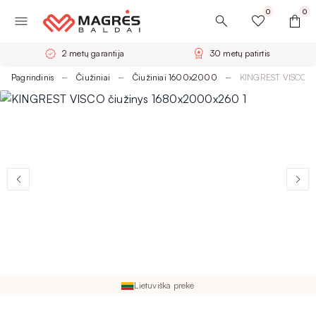
0
0
2 metų garantija
30 metų patirtis
Pagrindinis
Čiužiniai
Čiužiniai 1600x2000
KINGREST VISCO č
Lietuviška prekė