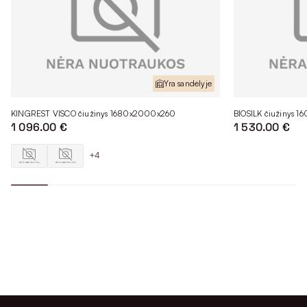
Yra sandėlyje
KINGREST VISCO čiužinys 1680x2000x260
BIOSILK čiužinys 
1 096.00 €
1 530.00 €
+4