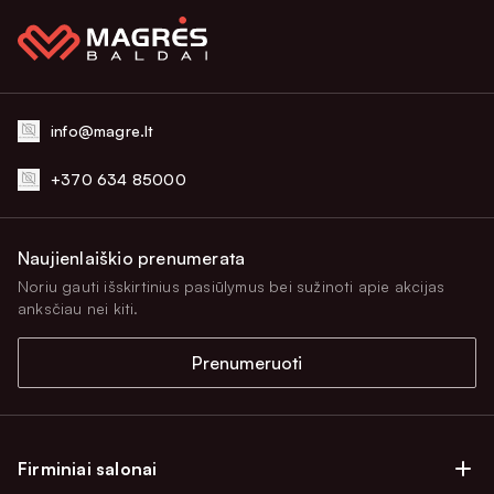
info@magre.lt
+370 634 85000
Naujienlaiškio prenumerata
Noriu gauti išskirtinius pasiūlymus bei sužinoti apie akcijas
anksčiau nei kiti.
Prenumeruoti
Firminiai salonai