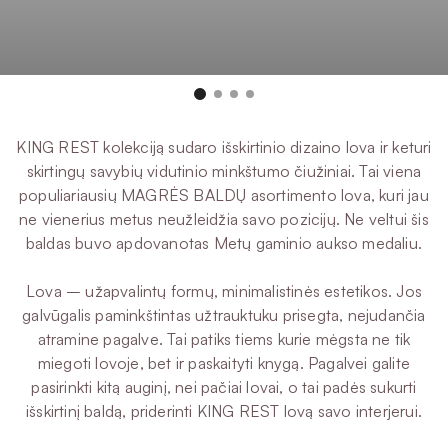
40 °C
Plovimas
KING REST kolekciją sudaro išskirtinio dizaino lova ir keturi
skirtingų savybių vidutinio minkštumo čiužiniai. Tai viena
populiariausių MAGRĖS BALDŲ asortimento lova, kuri jau
ne vienerius metus neužleidžia savo pozicijų. Ne veltui šis
baldas buvo apdovanotas Metų gaminio aukso medaliu.
Lova – užapvalintų formų, minimalistinės estetikos. Jos
galvūgalis paminkštintas užtrauktuku prisegta, nejudančia
atramine pagalve. Tai patiks tiems kurie mėgsta ne tik
miegoti lovoje, bet ir paskaityti knygą. Pagalvei galite
pasirinkti kitą auginį, nei pačiai lovai, o tai padės sukurti
išskirtinį baldą, priderinti KING REST lovą savo interjerui.