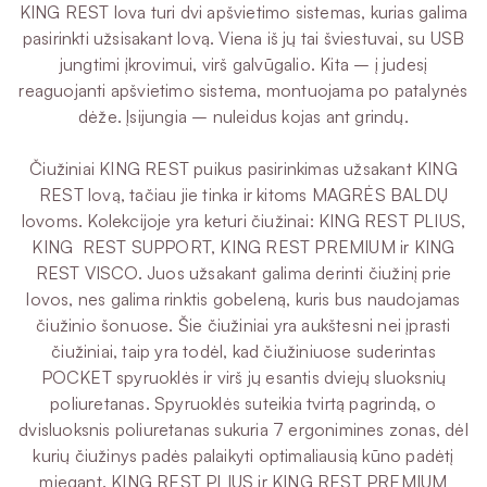
KING REST lova turi dvi apšvietimo sistemas, kurias galima
pasirinkti užsisakant lovą. Viena iš jų tai šviestuvai, su USB
jungtimi įkrovimui, virš galvūgalio. Kita – į judesį
reaguojanti apšvietimo sistema, montuojama po patalynės
dėže. Įsijungia – nuleidus kojas ant grindų.
Čiužiniai KING REST puikus pasirinkimas užsakant KING
REST lovą, tačiau jie tinka ir kitoms MAGRĖS BALDŲ
lovoms. Kolekcijoje yra keturi čiužinai: KING REST PLIUS,
KING REST SUPPORT, KING REST PREMIUM ir KING
REST VISCO. Juos užsakant galima derinti čiužinį prie
lovos, nes galima rinktis gobeleną, kuris bus naudojamas
čiužinio šonuose. Šie čiužiniai yra aukštesni nei įprasti
čiužiniai, taip yra todėl, kad čiužiniuose suderintas
POCKET spyruoklės ir virš jų esantis dviejų sluoksnių
poliuretanas. Spyruoklės suteikia tvirtą pagrindą, o
dvisluoksnis poliuretanas sukuria 7 ergonimines zonas, dėl
kurių čiužinys padės palaikyti optimaliausią kūno padėtį
miegant. KING REST PLIUS ir KING REST PREMIUM