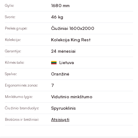
1680 mm
Gylis:
46 kg
Svoris:
Čiužiniai 1600x2000
Prekės grupė:
Kolekcija King Rest
Kolekcija:
24 mėnesiai
Garantija:
Lietuva
Kilmės šalis:
Oranžinė
Spalva:
7
Ergonominės zonos:
Vidutinio minkštumo
Minkštumo lygis:
Spyruoklinis
Čiužinio branduolys:
Atsisiųsti
Brošiūros ir brėžiniai: