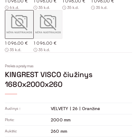
1 096.00 €
1 096.00 €
1 096.00 €
1 096.00 €
6 k.d.
35 k.d.
35 k.d.
35 k.d.
1 096.00 €
1 096.00 €
35 k.d.
35 k.d.
Prekės aprašymas
KINGREST VISCO čiužinys
1680x2000x260
VELVETY | 26 | Oranžinė
Audinys :
2000 mm
Plotis:
260 mm
Aukštis: