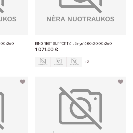
2000x260
KINGREST SUPPORT čiužinys 1680x2000x260
1 071.00 €
+3