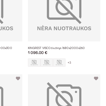
2000x300
KINGREST VISCO čiužinys 1680x2000x260
1 096.00 €
+3