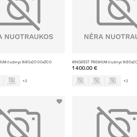
IUM čiužinys 1680x2000x300
KINGREST PREMIUM čiužinys 1680x
1 400.00 €
+3
+3