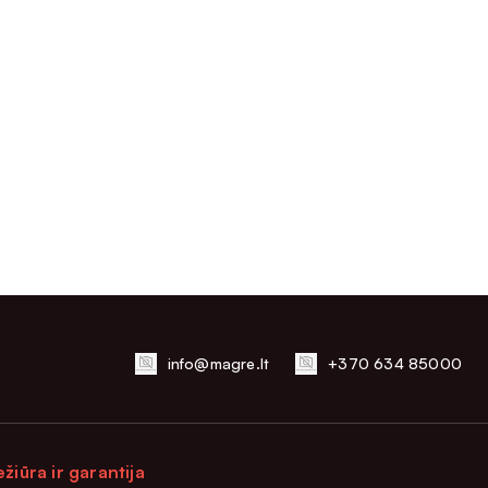
info@magre.lt
+370 634 85000
ežiūra ir garantija