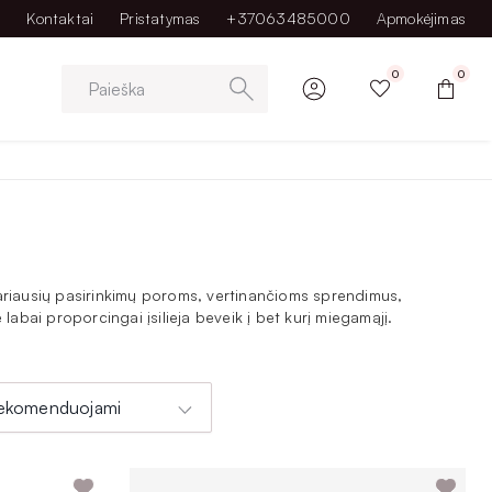
Kontaktai
Pristatymas
+37063485000
Apmokėjimas
0
0
Paieška
ariausių pasirinkimų poroms, vertinančioms sprendimus,
abai proporcingai įsilieja beveik į bet kurį miegamąjį.
ienio jūsų komforto.
ekomenduojami
kiekvienas, net pats išrankiausias klientas atrastų tai, kas