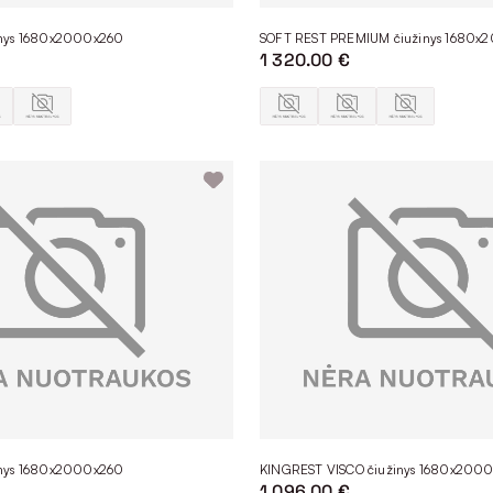
inys 1680x2000x260
SOFT REST PREMIUM čiužinys 1680
1 320.00 €
inys 1680x2000x260
KINGREST VISCO čiužinys 1680x200
1 096.00 €