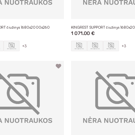
RT čiužinys 1680x2000x260
KINGREST SUPPORT čiužinys 1680x
1 071.00 €
+3
+3