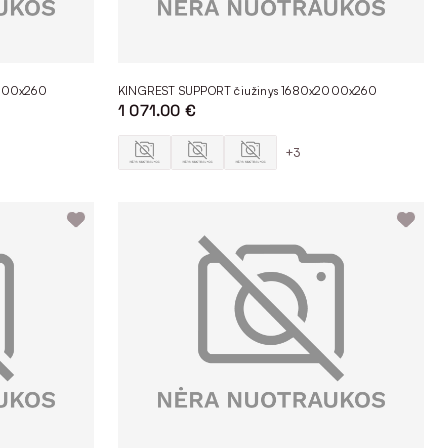
2000x260
KINGREST SUPPORT čiužinys 1680x2000x260
1 071.00 €
+3