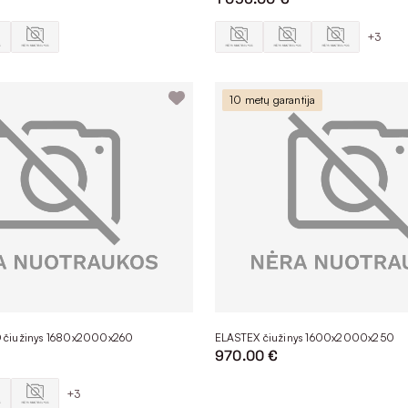
+3
10 metų garantija
 čiužinys 1680x2000x260
ELASTEX čiužinys 1600x2000x250
970.00 €
+3