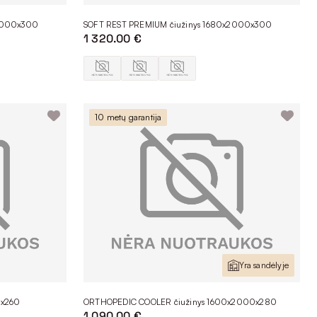
x2000x300
SOFT REST PREMIUM čiužinys 1680x2000x300
1 320.00 €
10 metų garantija
Yra sandėlyje
0x260
ORTHOPEDIC COOLER čiužinys 1600x2000x280
1 090.00 €