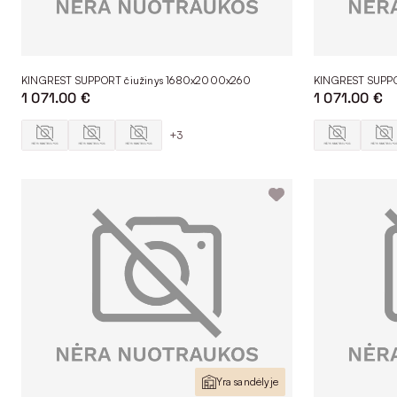
KINGREST SUPPORT čiužinys 1680x2000x260
KINGREST SUPPO
1 071.00 €
1 071.00 €
+3
Yra sandėlyje