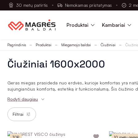
30 metų patirtis
Nemokamas pristatymas
2 me
Produktai
Kambariai
Pagrindinis
Produktai
Miegamojo baldai
Čiužiniai
Čiužin
Čiužiniai 1600x2000
Geras miegas prasideda nuo erdvės, kurioje komfortas yra natūr
sujungiančius komfortą, estetiką ir funkcionalumą. Šis čiužinio 
Rodyti daugiau
Lovos čiužiniai 1600x2000
Mūsų čiužinių gamyba suderina meistriškumo paslaptis, ilgametę 
Filtrai
Asortimente rasite skirtingus modelius pagal kietumo lygį, čiužin
idealiai atitiktų individualius poreikius.
Kokio tipo čiužinį pasirinkti?
TOP
10 metų garant