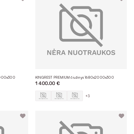
liuojantys judesius. Jei norite, kad pagrindas maksimaliai
ai mėgstate miegoti ant šono, kur kas labiau patiks minkšti
iam naudojimui ar, pavyzdžiu, svečių kambariui.
 asortimente čiužinių 1600x2000 kainos prasideda nuo 500 eurų,
niai gali būti parduodami išsimokėtinai.
2000x300
KINGREST PREMIUM čiužinys 1680x2000x300
1 400.00 €
site Vilniuje, Kaune, Klaipėdoje ir Alytuje. Idealiai
+3