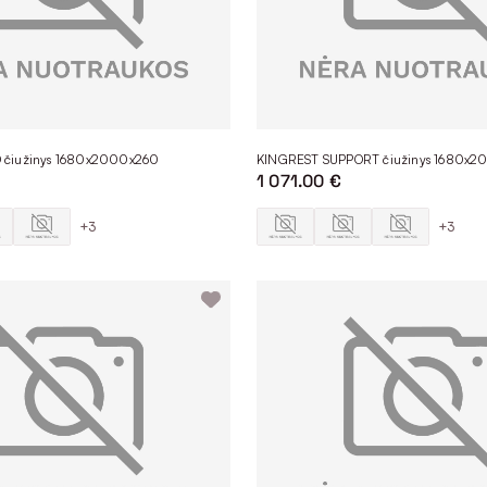
 čiužinys 1680x2000x260
KINGREST SUPPORT čiužinys 1680x
1 071.00 €
+3
+3