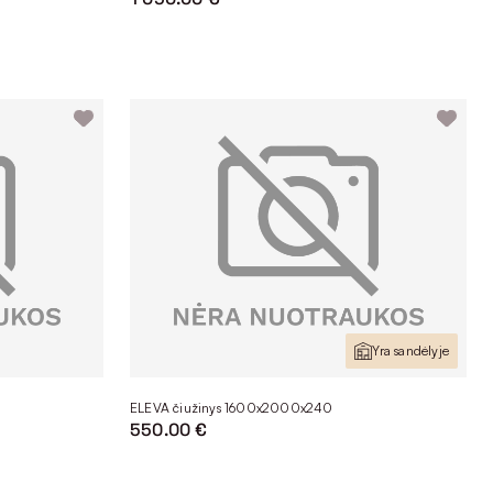
Yra sandėlyje
ELEVA čiužinys 1600x2000x240
550.00 €