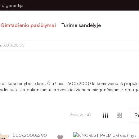
tų garantija
Gimtadienio pasiūlymai
Turime sandėlyje
iai 1600x2000
ali kasdienybės dalis. Čiužiniai 1600x2000 laikomi vienu iš populi
dydis suteikia pakankamai erdvės kiekvienam miegančiajam ir drauge l
patirtį, precizišką medžiagų pasirinkimą ir taip prisideda prie kasd
R
Produktų: 47
io pagrindą, audinius, spalvą ir kitus parametrus. Mums svarbu, kad 
ija