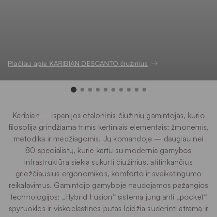
Plačiau apie KARIBIAN DESCANTO čiužinius
Karibian – Ispanijos etaloninis čiužinių gamintojas, kurio
filosofija grindžiama trimis kertiniais elementais: žmonėmis,
metodika ir medžiagomis. Jų komandoje – daugiau nei
80 specialistų, kurie kartu su modernia gamybos
infrastruktūra siekia sukurti čiužinius, atitinkančius
griežčiausius ergonomikos, komforto ir sveikatingumo
reikalavimus. Gamintojo gamyboje naudojamos pažangios
technologijos: „Hybrid Fusion“ sistema jungianti „pocket“
spyruokles ir viskoelastines putas leidžia suderinti atramą ir