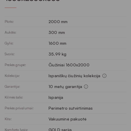
2000 mm
Plotis:
300 mm
Aukštis:
1600 mm
Gylis:
35.99 kg
Svoris:
Čiužiniai 1600x2000
Prekės grupė:
Ispaniškų čiužinių kolekcija
Kolekcija:
10 metų garantija
Garantija:
Ispanija
Kilmės šalis:
Perimetro sutvirtinimas
Prekės privalumai:
Vakuuminė pakuotė
Kita:
GOLD serija
Komforto lygis: