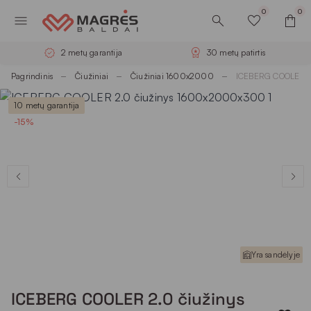
0
0
2 metų garantija
30 metų patirtis
Pagrindinis
Čiužiniai
Čiužiniai 1600x2000
ICEBERG COOLER 2
10 metų garantija
-15%
Yra sandėlyje
ICEBERG COOLER 2.0 čiužinys