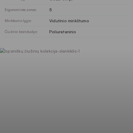
5
Ergonominės zonos:
Vidutinio minkštumo
Minkštumo lygis:
Poliuretaninis
Čiužinio branduolys: