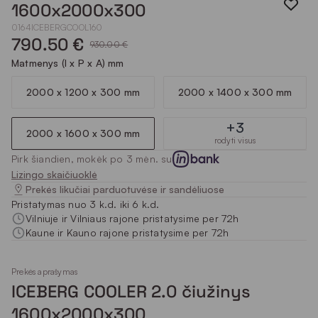
1600x2000x300
0164ICEBERGCOOL160
790.50 €
930.00 €
Matmenys (I x P x A) mm
2000 x 1200 x 300 mm
2000 x 1400 x 300 mm
+3
2000 x 1600 x 300 mm
rodyti visus
Pirk šiandien, mokėk po 3 mėn. su
Lizingo skaičiuoklė
Prekės likučiai parduotuvėse ir sandėliuose
Pristatymas nuo 3 k.d. iki 6 k.d.
Vilniuje ir Vilniaus rajone pristatysime per 72h
Kaune ir Kauno rajone pristatysime per 72h
Prekės aprašymas
ICEBERG COOLER 2.0 čiužinys
1600x2000x300