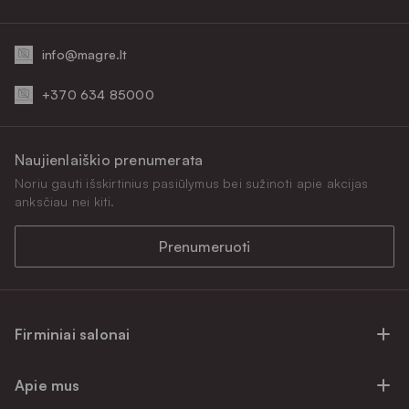
info@magre.lt
+370 634 85000
Naujienlaiškio prenumerata
Noriu gauti išskirtinius pasiūlymus bei sužinoti apie akcijas
anksčiau nei kiti.
Prenumeruoti
Firminiai salonai
Firminiai baldų salonai Vilniuje
Apie mus
Firminiai baldų salonai Kaune