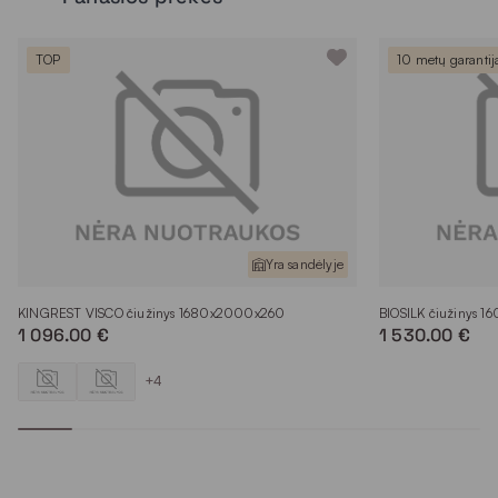
TOP
10 metų garantij
Yra sandėlyje
KINGREST VISCO čiužinys 1680x2000x260
BIOSILK čiužinys 
1 096.00 €
1 530.00 €
+4