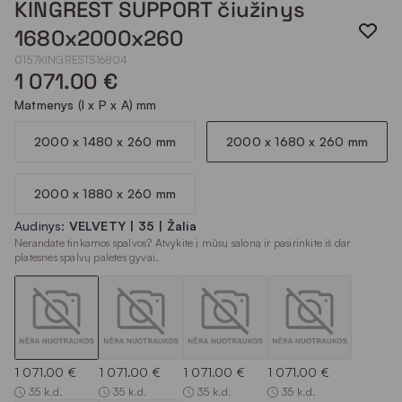
KINGREST SUPPORT čiužinys
1680x2000x260
0157KINGRESTS16804
1 071.00 €
Matmenys (I x P x A) mm
2000 x 1480 x 260 mm
2000 x 1680 x 260 mm
2000 x 1880 x 260 mm
Audinys:
VELVETY | 35 | Žalia
Nerandate tinkamos spalvos? Atvykite į mūsų saloną ir pasirinkite iš dar
platesnės spalvų paletės gyvai.
1 071.00 €
1 071.00 €
1 071.00 €
1 071.00 €
35 k.d.
35 k.d.
35 k.d.
35 k.d.