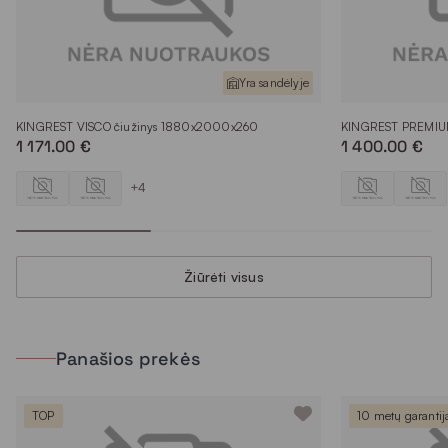
Yra sandėlyje
KINGREST VISCO čiužinys 1880x2000x260
KINGREST PREMIU
1 171.00 €
1 400.00 €
+4
Žiūrėti visus
Panašios prekės
TOP
10 metų garantij