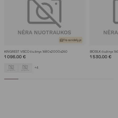
Yra sandėlyje
KINGREST VISCO čiužinys 1680x2000x260
BIOSILK čiužinys 
1 096.00 €
1 530.00 €
+4