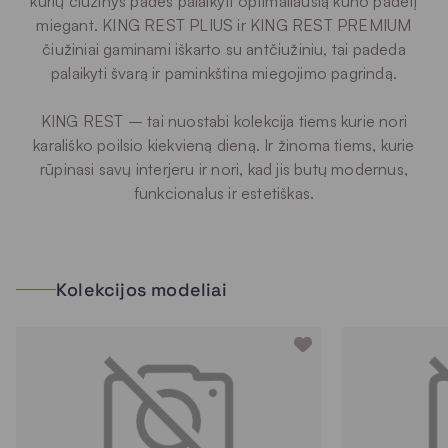
kurių čiužinys padės palaikyti optimaliausią kūno padėtį
miegant. KING REST PLIUS ir KING REST PREMIUM
čiužiniai gaminami iškarto su antčiužiniu, tai padeda
palaikyti švarą ir paminkština miegojimo pagrindą.
KING REST – tai nuostabi kolekcija tiems kurie nori
karališko poilsio kiekvieną dieną. Ir žinoma tiems, kurie
rūpinasi savų interjeru ir nori, kad jis butų modernus,
funkcionalus ir estetiškas.
Kolekcijos modeliai