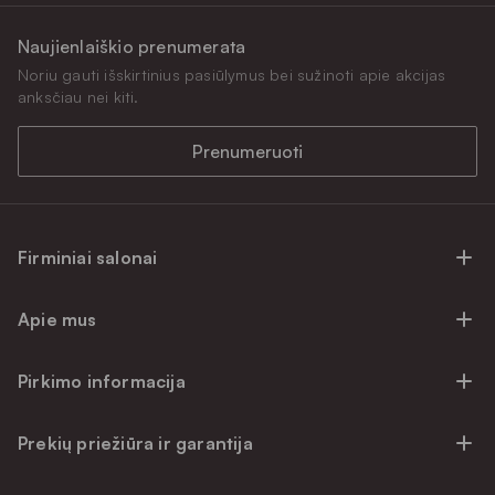
Naujienlaiškio prenumerata
Noriu gauti išskirtinius pasiūlymus bei sužinoti apie akcijas
anksčiau nei kiti.
Prenumeruoti
Firminiai salonai
Firminiai baldų salonai Vilniuje
Apie mus
Firminiai baldų salonai Kaune
Apie mus
Firminiai salonai Klaipėdoje
Pirkimo informacija
Karjera
Firminiai baldų salonai Alytuje
Privatumo politika
Atsiliepimai
Prekių priežiūra ir garantija
Prekių atsiėmimo punktai
Pirkimo sąlygos
Parama
Garantinio aptarnavimo užklausa