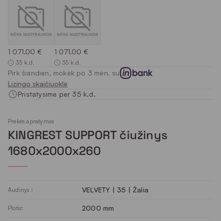
1 071.00 €
1 071.00 €
35 k.d.
35 k.d.
Pirk šiandien, mokėk po 3 mėn. su
Lizingo skaičiuoklė
Pristatysime per 35 k.d.
Prekės aprašymas
KINGREST SUPPORT čiužinys
1680x2000x260
VELVETY | 35 | Žalia
Audinys :
2000 mm
Plotis: