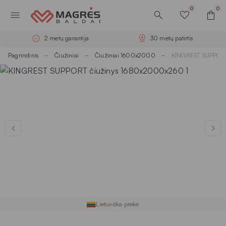
0
0
2 metų garantija
30 metų patirtis
Pagrindinis
Čiužiniai
Čiužiniai 1600x2000
KINGREST SUPPORT
Lietuviška prekė