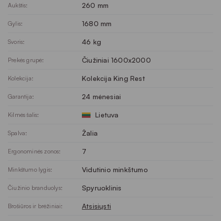
260 mm
Aukštis:
1680 mm
Gylis:
46 kg
Svoris:
Čiužiniai 1600x2000
Prekės grupė:
Kolekcija King Rest
Kolekcija:
24 mėnesiai
Garantija:
Lietuva
Kilmės šalis:
Žalia
Spalva:
7
Ergonominės zonos:
Vidutinio minkštumo
Minkštumo lygis:
Spyruoklinis
Čiužinio branduolys:
Atsisiųsti
Brošiūros ir brėžiniai: