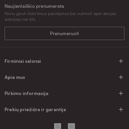
Naujienlaiškio prenumerata
Noriu gauti išskirtinius pasiūlymus bei sužinoti apie akcijas
anksčiau nei kiti.
Prenumeruoti
Firminiai salonai
Firminiai baldų salonai Vilniuje
Apie mus
Firminiai baldų salonai Kaune
Apie mus
Firminiai salonai Klaipėdoje
Pirkimo informacija
Karjera
Firminiai baldų salonai Alytuje
Privatumo politika
Atsiliepimai
Prekių priežiūra ir garantija
Prekių atsiėmimo punktai
Pirkimo sąlygos
Parama
Garantinio aptarnavimo užklausa
Apmokėjimo sąlygos
Kontaktai