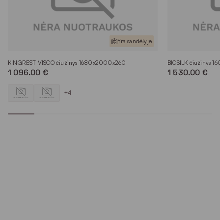
Yra sandėlyje
KINGREST VISCO čiužinys 1680x2000x260
BIOSILK čiužinys 
1 096.00 €
1 530.00 €
+4