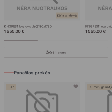
Yra sandėlyje
KINGREST lova dvigulė 2180x1780
KINGREST lova dvi
1 555.00 €
1 555.00 €
Žiūrėti visus
Panašios prekės
TOP
10 metų garantij