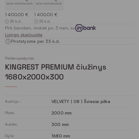
1 400.00 €
1 400.00 €
35 k.d.
35 k.d.
Pirk šiandien, mokėk po 3 mėn. su
Lizingo skaičiuoklė
Pristatysime per 35 k.d.
Prekės aprašymas
KINGREST PREMIUM čiužinys
1680x2000x300
VELVETY | 08 | Šviesiai pilka
Audinys :
2000 mm
Plotis:
300 mm
Aukštis:
1680 mm
Gylis: