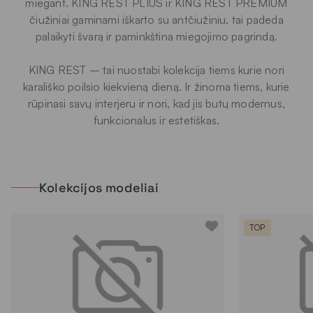
miegant. KING REST PLIUS ir KING REST PREMIUM
čiužiniai gaminami iškarto su antčiužiniu, tai padeda
palaikyti švarą ir paminkština miegojimo pagrindą.
KING REST – tai nuostabi kolekcija tiems kurie nori
karališko poilsio kiekvieną dieną. Ir žinoma tiems, kurie
rūpinasi savų interjeru ir nori, kad jis butų modernus,
funkcionalus ir estetiškas.
Kolekcijos modeliai
TOP