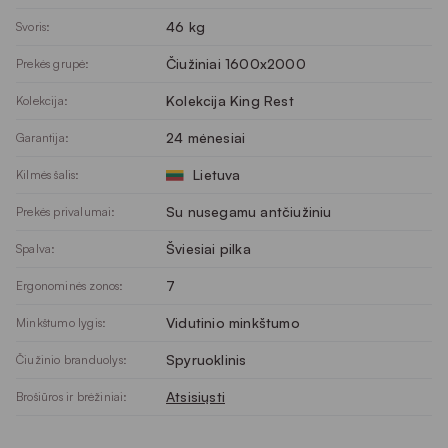
46 kg
Svoris:
Čiužiniai 1600x2000
Prekės grupė:
Kolekcija King Rest
Kolekcija:
24 mėnesiai
Garantija:
Lietuva
Kilmės šalis:
Su nusegamu antčiužiniu
Prekės privalumai:
Šviesiai pilka
Spalva:
7
Ergonominės zonos:
Vidutinio minkštumo
Minkštumo lygis:
Spyruoklinis
Čiužinio branduolys:
Atsisiųsti
Brošiūros ir brėžiniai: