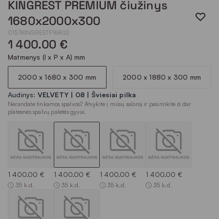
KINGREST PREMIUM čiužinys
1680x2000x300
0157KINGRESTP16802
1 400.00 €
Matmenys (I x P x A) mm
2000 x 1680 x 300 mm
2000 x 1880 x 300 mm
Audinys:
VELVETY | 08 | Šviesiai pilka
Nerandate tinkamos spalvos? Atvykite į mūsų saloną ir pasirinkite iš dar
platesnės spalvų paletės gyvai.
1 400.00 €
1 400.00 €
1 400.00 €
1 400.00 €
35 k.d.
35 k.d.
35 k.d.
35 k.d.