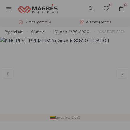
0
0
2 metų garantija
30 metų patirtis
Pagrindinis
Čiužiniai
Čiužiniai 1600x2000
KINGREST PREMIUM
Lietuviška prekė