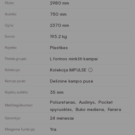
2980 mm
Plotis:
750 mm
Aukštis:
2370 mm
Gylis:
193.2 kg
Svoris:
Plastikas
Kojelės:
L formos minkšti kampai
Prekės grupė:
Kolekcija IMPULSE
Kolekcija:
Dešininė kampo pusė
Kampo pusė:
35 mm
Kojelių aukštis:
Poliuretanas
, 
Audinys
, 
Pocket
Medžiagiškumas:
spyruoklės
, 
Buko mediena
, 
Fanera
24 mėnesiai
Garantija:
Yra
Miegama funkcija: