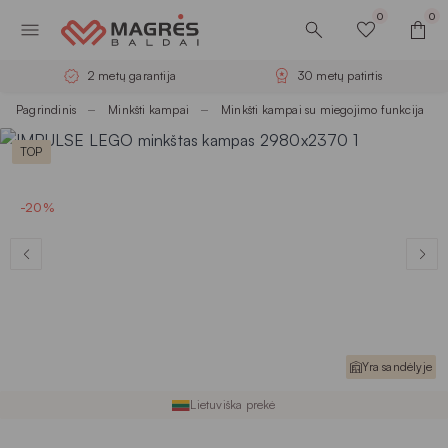
0
0
2 metų garantija
30 metų patirtis
Pagrindinis
Minkšti kampai
Minkšti kampai su miegojimo funkcija
TOP
-20%
Yra sandėlyje
Lietuviška prekė