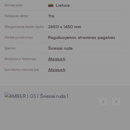
Lietuva
Kilmės šalis:
Yra
Patalynės dėžė:
2650 x 1450 mm
Miegamosios dalies dydis:
Reguliuojamos atraminės pagalvės
Prekės privalumai:
Šviesiai ruda
Spalva:
Atsisiųsti
Brošiūros ir brėžiniai:
Atsisiųsti
Surinkimo instrukcijos: