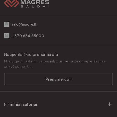
info@magre.lt
+370 634 85000
Naujienlaiškio prenumerata
Noriu gauti išskirtinius pasiūlymus bei sužinoti apie akcijas
anksčiau nei kiti.
Prenumeruoti
Firminiai salonai
Firminiai baldų salonai Vilniuje