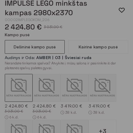
IMPULSE LEGO minkštas
kampas 2980x2370
00002IMPLEGOKDM_206
2 424.80 €
3 031.00 €
Kampo pusė
Dešininė kampo pusė
Kairinė kampo pusė
Audinys ir Oda:
AMBER | 03 | Šviesiai ruda
Nerandate tinkamos spalvos? Atvykite į mūsų saloną ir pasirinkite iš dar
platesnės spalvų paletės gyvai.
2 424.80 €
2 424.80 €
3 419.00 €
3 419.00 €
3 031.00 €
3 031.00 €
38 k.d.
38 k.d.
6 k.d.
6 k.d.
+3