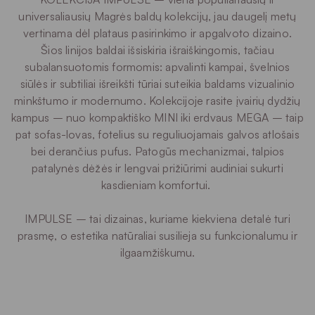
universaliausių Magrės baldų kolekcijų, jau daugelį metų
vertinama dėl plataus pasirinkimo ir apgalvoto dizaino.
Šios linijos baldai išsiskiria išraiškingomis, tačiau
subalansuotomis formomis: apvalinti kampai, švelnios
siūlės ir subtiliai išreikšti tūriai suteikia baldams vizualinio
minkštumo ir modernumo. Kolekcijoje rasite įvairių dydžių
kampus – nuo kompaktiško MINI iki erdvaus MEGA – taip
pat sofas-lovas, fotelius su reguliuojamais galvos atlošais
bei derančius pufus. Patogūs mechanizmai, talpios
patalynės dėžės ir lengvai prižiūrimi audiniai sukurti
kasdieniam komfortui.
IMPULSE – tai dizainas, kuriame kiekviena detalė turi
prasmę, o estetika natūraliai susilieja su funkcionalumu ir
ilgaamžiškumu.