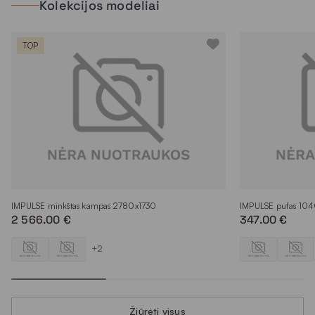
Kolekcijos modeliai
TOP
IMPULSE minkštas kampas 2780x1730
IMPULSE pufas 10
2 566.00 €
347.00 €
+2
Žiūrėti visus