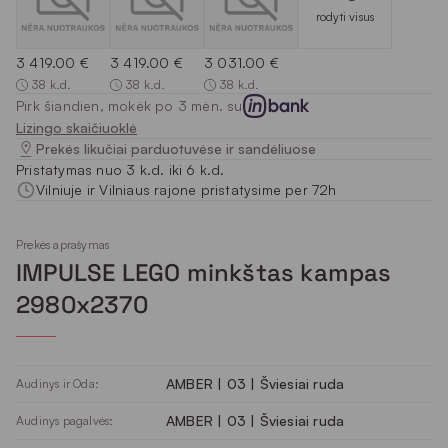
rodyti visus
3 419.00 €
3 419.00 €
3 031.00 €
38 k.d.
38 k.d.
38 k.d.
Pirk šiandien, mokėk po 3 mėn. su
Lizingo skaičiuoklė
Prekės likučiai parduotuvėse ir sandėliuose
Pristatymas nuo 3 k.d. iki 6 k.d.
Vilniuje ir Vilniaus rajone pristatysime per 72h
Prekės aprašymas
IMPULSE LEGO minkštas kampas
2980x2370
AMBER | 03 | Šviesiai ruda
Audinys ir Oda:
AMBER | 03 | Šviesiai ruda
Audinys pagalvės: