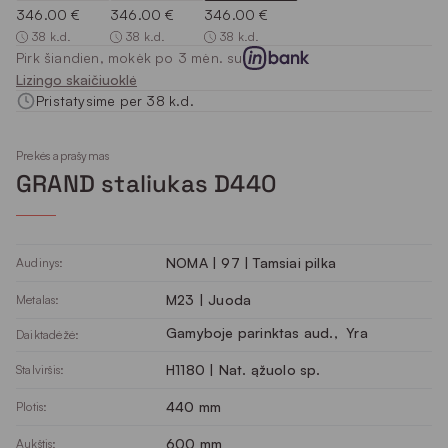
346.00 €
346.00 €
346.00 €
38 k.d.
38 k.d.
38 k.d.
Pirk šiandien, mokėk po 3 mėn. su
Lizingo skaičiuoklė
Pristatysime per 38 k.d.
Prekės aprašymas
GRAND staliukas D440
NOMA | 97 | Tamsiai pilka
Audinys:
M23 | Juoda
Metalas:
Gamyboje parinktas aud.
, 
Yra
Daiktadėžė:
H1180 | Nat. ąžuolo sp.
Stalviršis:
440 mm
Plotis:
600 mm
Aukštis: