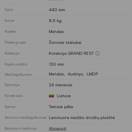
440 mm
Gylis:
8.5 kg
Svoris:
Metalas
Kojelės:
Šoniniai staliukai
Prekės grupė:
Kolekcija GRAND REST
Kolekcija:
130 mm
Kojelių aukštis:
Metalas
, 
Audinys
, 
LMDP
Medžiagiškumas:
24 mėnesiai
Garantija:
Lietuva
Kilmės šalis:
Tamsiai pilka
Spalva:
Laminuota medžio drožlių plokštė
Stalviršio medžiagiškumas:
Atsisiųsti
Brošiūros ir brėžiniai: