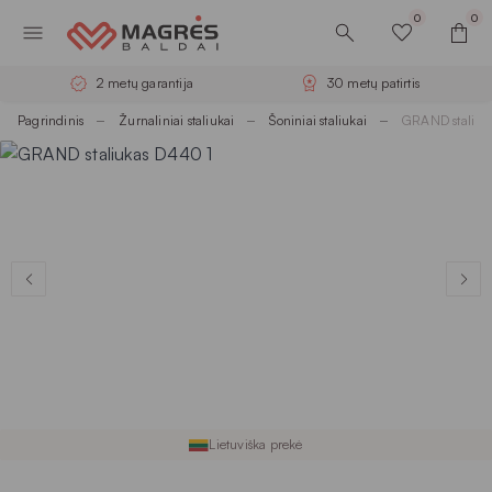
0
0
2 metų garantija
30 metų patirtis
Pagrindinis
Žurnaliniai staliukai
Šoniniai staliukai
GRAND staliu
Lietuviška prekė