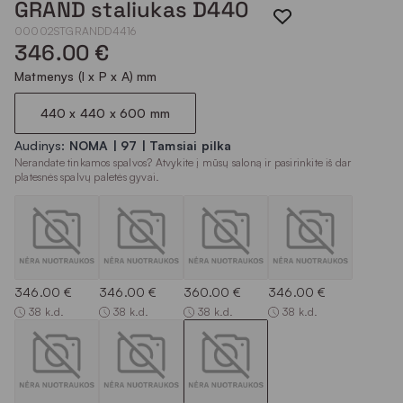
GRAND staliukas D440
00002STGRANDD4416
346.00 €
Matmenys (I x P x A) mm
440 x 440 x 600 mm
Audinys:
NOMA | 97 | Tamsiai pilka
Nerandate tinkamos spalvos? Atvykite į mūsų saloną ir pasirinkite iš dar
platesnės spalvų paletės gyvai.
346.00 €
346.00 €
360.00 €
346.00 €
38 k.d.
38 k.d.
38 k.d.
38 k.d.