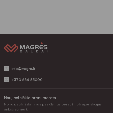
info@magre.lt
+370 634 85000
Naujienlaiškio prenumerata
Noriu gauti išskirtinius pasiūlymus bei sužinoti apie akcijas
anksčiau nei kiti.