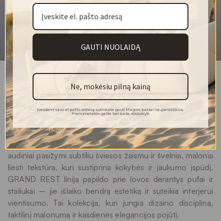
kambaryje.
Šis audinys yra ne tik estetinis pasirinkimas, bet ir
praktiškas sprendimas, puikiai tinkantis sofoms, foteliams
ir kitiems baldams, kurie reikalauja tiek komforto, tiek
GAUTI NUOLAIDĄ
ilgaamžiškumo. Noma audinys leis sukurti interjerą, kuris
ne tik džiugina akį, bet ir užtikrina aukščiausią kokybę bei
patogumą.
Ne, mokėsiu pilną kainą
142
Plotis (cm)
GRAND REST kolekcija išsiskiria architektūrišku siluetu ir
išgrynintomis proporcijomis, kurios kuria prabangiai ramią
540
Svoris (g/m²)
Įvesdami savo el.pašto adresą sutinkate gauti Magrės baldai naujienlaiškius.
Prenumeratos galite bet kada atsisakyti.
miegamojo atmosferą. Galvūgalio dizainas, sudarytas iš
100 % poliesteris
Sudėtis
minkštų, tarsi „pagalvėlių“ modulių, suteikia erdvei
vizualinio gylio ir neįprasto komforto jausmą. Kolekcijos
50 000
Martindeilo ciklai
audiniai pasižymi subtiliu šviesos žaismu ir švelnia, malonia
4/5
Atsparumas šviesai
liesti tekstūra, kuri sustiprina kokybės ir jaukumo įspūdį.
GRAND REST liniją papildo prie lovos derantys pufai ir
4/5
Pilingas
staliukai – jie išlaiko bendrą estetiką ir suteikia interjerui
Sausas valymas
vientisumo. Tai kolekcija, kuri jungia dizaino discipliną,
Plovimas
taktilinį malonumą ir kasdienės elegancijos pojūtį.